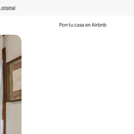
 original
Pon tu casa en Airbnb
o o desliza el dedo.