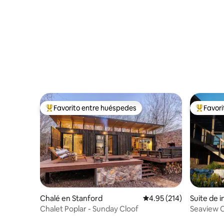
parrilla | Franskraal
vistas al 
Favorito entre huéspedes
Favor
Favorito entre huéspedes preferido
Favorito
Chalé en Stanford
Calificación promedio: 
4.95 (214)
Suite de 
ai
Chalet Poplar - Sunday Cloof
Seaview C