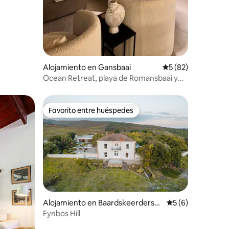
Alojamiento en Gansbaai
Calificación promed
5 (82)
Ocean Retreat, playa de Romansbaai y
Fynbos Estate
Favorito entre huéspedes
rido
Favorito entre huéspedes
Alojamiento en Baardskeerdersb
Calificación prome
5 (6)
os
Fynbos Hill