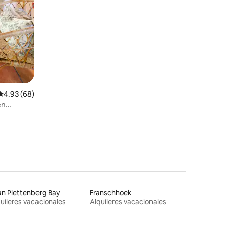
Calificación promedio: 4.93 de 5, 68 reseñas
4.93 (68)
en
n Plettenberg Bay
Franschhoek
uileres vacacionales
Alquileres vacacionales