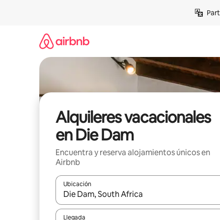
Omite
Part
el
contenido
Alquileres vacacionales
en Die Dam
Encuentra y reserva alojamientos únicos en
Airbnb
Ubicación
Cuando los resultados estén disponibles, navega co
Llegada