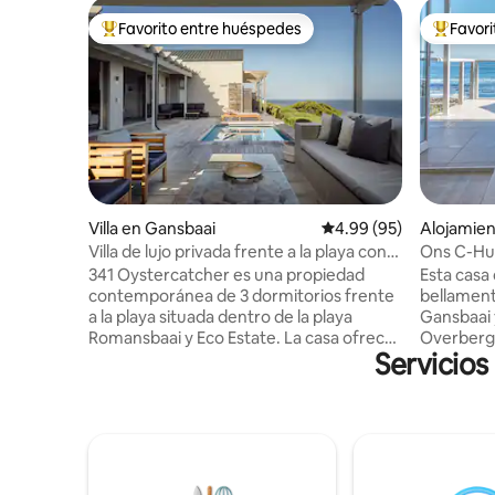
Favorito entre huéspedes
Favor
Favorito entre huéspedes preferido
Favorito
Villa en Gansbaai
Calificación promedio:
4.99 (95)
Alojamien
Villa de lujo privada frente a la playa con
Ons C-Hui
energía solar completa
Gansbaai
341 Oystercatcher es una propiedad
Esta casa
contemporánea de 3 dormitorios frente
bellament
a la playa situada dentro de la playa
Gansbaai 
Romansbaai y Eco Estate. La casa ofrece
Overberg, 
Servicios
una vida exterior/interior relajada y
vistas a l
elegante, aprovechando al máximo las
terraza el
vistas incomparables, disfrutando del sol
mejores vi
y la sombra durante todo el verano y
avistamie
ofreciendo un acogedor santuario
noviembre de c
durante los meses de invierno. Las
de barbaco
amplias extensiones de vidrio
otra al air