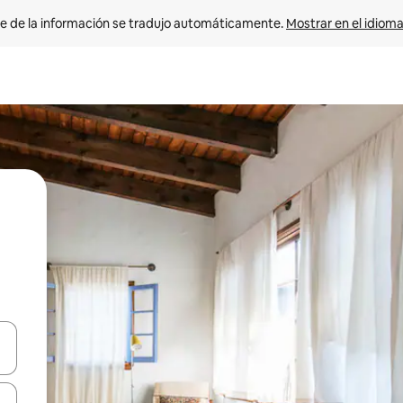
e de la información se tradujo automáticamente. 
Mostrar en el idioma
n las teclas de flecha hacia arriba y hacia abajo o explora con el tact