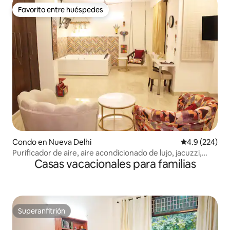
Favorito entre huéspedes
Favorito entre huéspedes
Condo en Nueva Delhi
Calificación p
4.9 (224)
Purificador de aire, aire acondicionado de lujo, jacuzzi,
Casas vacacionales para familias
suite de 1 habitación y 1 baño 11
Superanfitrión
Superanfitrión