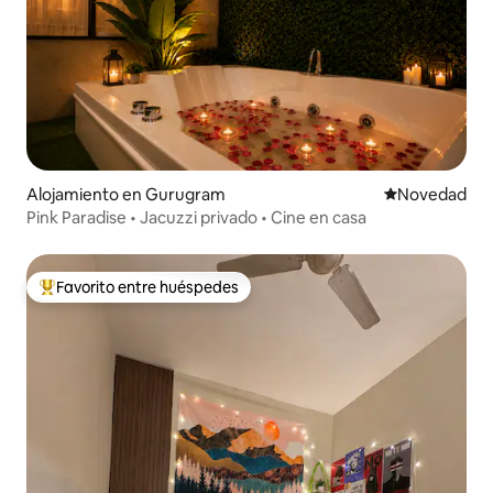
Alojamiento en Gurugram
Lugar para ho
Novedad
Pink Paradise • Jacuzzi privado • Cine en casa
Favorito entre huéspedes
Favorito entre huéspedes preferido