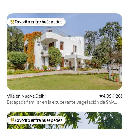
Favorito entre huéspedes
Favorito entre huéspedes preferido
Villa en Nueva Delhi
Calificación pr
4.99 (126)
Escapada familiar en la exuberante vegetación de Shiv
Niwas
Favorito entre huéspedes
Favorito entre huéspedes preferido