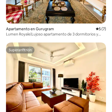
Apartamento en Gurugram
Calificac
5 (7)
Lumen Royale|Lujoso apartamento de 3 dormitorios y
cocina cerca de MG Road y del campo de golf
Superanfitrión
Superanfitrión