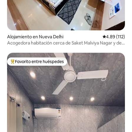
Alojamiento en Nueva Delhi
Calificación p
4.89 (112)
Acogedora habitación cerca de Saket Malviya Nagar y del
hospital Max.
Favorito entre huéspedes
Favorito entre huéspedes preferido