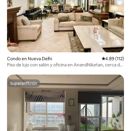
Condo en Nueva Delhi
Calificación p
4.89 (112)
Piso de lujo con salón y oficina en AnandNiketan, cerca del
aeropuerto
Superanfitrión
Superanfitrión