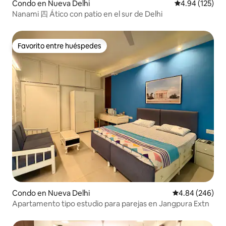
Condo en Nueva Delhi
Calificación p
4.94 (125)
Nanami 四 Ático con patio en el sur de Delhi
Favorito entre huéspedes
Favorito entre huéspedes
Condo en Nueva Delhi
Calificación pr
4.84 (246)
Apartamento tipo estudio para parejas en Jangpura Extn