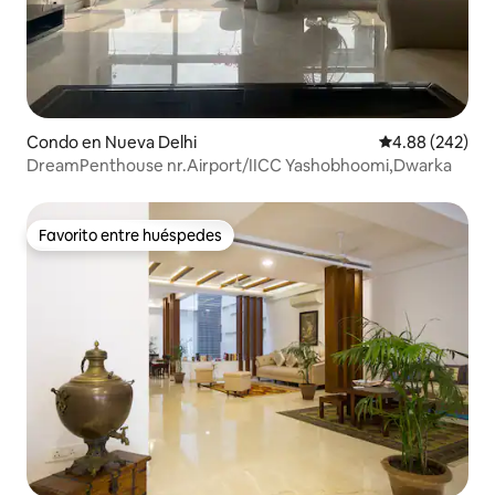
Condo en Nueva Delhi
Calificación pr
4.88 (242)
DreamPenthouse nr.Airport/IICC Yashobhoomi,Dwarka
Favorito entre huéspedes
Favorito entre huéspedes