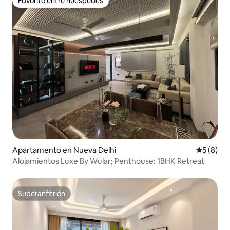
Favorito entre huéspedes
Favorito entre huéspedes
Apartamento en Nueva Delhi
Calificac
5 (8)
Alojamientos Luxe By Wular; Penthouse: 1BHK Retreat
Superanfitrión
Superanfitrión