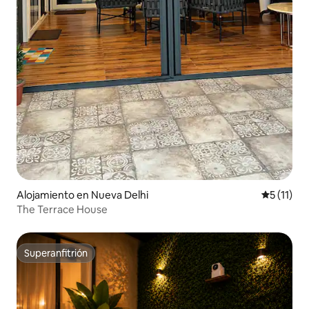
Alojamiento en Nueva Delhi
Calificaci
5 (11)
The Terrace House
Superanfitrión
Superanfitrión