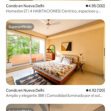
Condo en Nueva Delhi
Calificación pr
4.95 (332)
Homester27 | 4 HABITACIONES| Céntrico, espacioso y
súper limpio
Superanfitrión
Superanfitrión
Condo en Nueva Delhi
Calificación p
4.92 (120)
Amplio y elegante 3BR | Comodidad iluminada por el sol
cerca de la puerta de la India