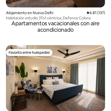
Alojamiento en Nueva Delhi
Calificación p
4.81 (137)
Habitación estudio 3To1 céntrica, Defence Colony
Apartamentos vacacionales con aire
acondicionado
Favorito entre huéspedes
Favorito entre huéspedes