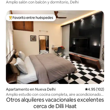
Amplio salón con balcón y dormitorio, Delhi
Favorito entre huéspedes
Favorito entre huéspedes preferido
Apartamento en Nueva Delhi
Calificación p
4.95 (102)
Amplio estudio con cocina completa, aire acondicionado y
Otros alquileres vacacionales excelentes
TV en una ubicación excelente
cerca de Dilli Haat