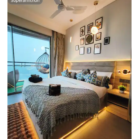
Superanfitrión
Superanfitrión