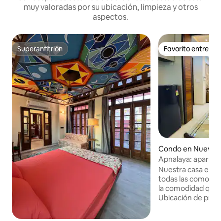
muy valoradas por su ubicación, limpieza y otros
aspectos.
Superanfitrión
Favorito entre h
Superanfitrión
Favorito entre h
Condo en Nueva D
Apnalaya: apartam
en el sur de Delhi
Nuestra casa está
todas las comodid
la comodidad que t
Ubicación de prime
Delhi. Perfecto pa
vacaciones, pasare