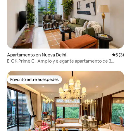
Apartamento en Nueva Delhi
Calificac
5 (3)
El GK Prime C | Amplio y elegante apartamento de 3
dormitorios y sala
Favorito entre huéspedes
Favorito entre huéspedes