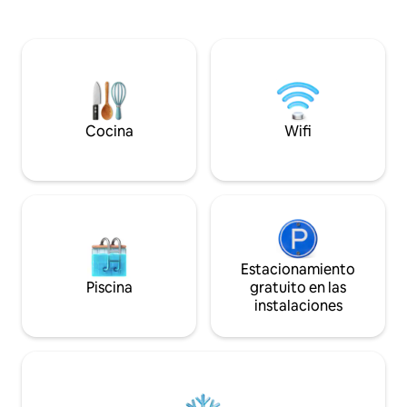
aparcamiento fuera
cama tamaño king, una ducha privada y
Lodge ofrece a lo
una cocina sencilla. Los grandes
elegante sala de 
ventanales enmarcan hermosas vistas
cómodo dormitorio
del campo, perfectas para tomar un
planta superior y 
café al amanecer y contemplar las
aire libre. Situado 
estrellas por la noche. Disfruta de
bulliciosa ciudad 
tranquilos paseos desde la cabaña y
Petersfield. Wifi gr
visita los pueblos y pubs cercanos a
Cocina
Wifi
autónoma disponib
Petersfield. Se admiten mascotas.
Estacionamiento
Piscina
gratuito en las
instalaciones