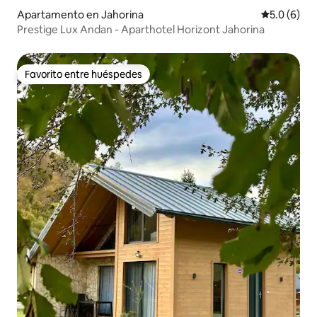
Apartamento en Jahorina
Calificació
5.0 (6)
Prestige Lux Andan - Aparthotel Horizont Jahorina
Favorito entre huéspedes
Favorito entre huéspedes