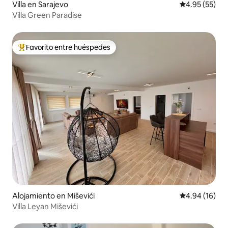
Villa en Sarajevo
Calificación 
4.95 (55)
Villa Green Paradise
Favorito entre huéspedes
Favorito entre huéspedes preferido
Alojamiento en Miševići
Calificación 
4.94 (16)
Villa Leyan Miševići