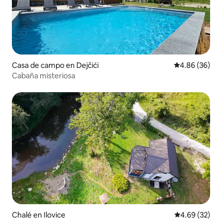
Casa de campo en Dejčići
Calificación p
4.86 (36)
Cabaña misteriosa
Chalé en Ilovice
Calificación p
4.69 (32)