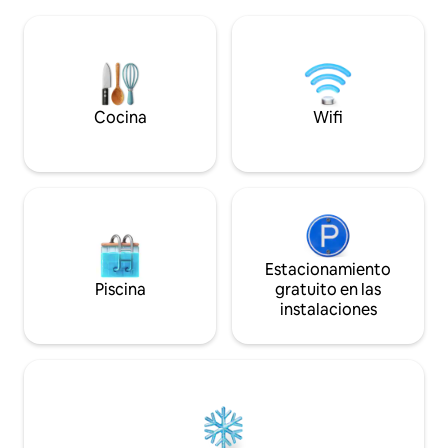
en nuestro restaurante. Hay un
para 2-4 personas
manantial de montaña a 40 metros de
5ª), con baño priv
distancia con agua potable muy
aparcamiento gratuito. Un re
saludable y de alta calidad. Las camas se
local (Outdoor Tara
pueden unir para que también puedas
metros de distanci
tener una cama tamaño queen. El
caseras durante todo el día.
inodoro y la ducha están ubicados a 35
Cocina
Wifi
pájaros, aire fresc
metros de la cabaña. Esta es una
impresionante.
instalación especial con baños con
azulejos de cerámica. No hay agua
caliente en los baños.
Estacionamiento
Piscina
gratuito en las
instalaciones