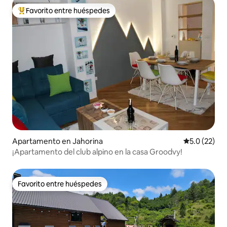
Favorito entre huéspedes
Favorito entre huéspedes preferido
Apartamento en Jahorina
Calificación
5.0 (22)
¡Apartamento del club alpino en la casa Groodvy!
Favorito entre huéspedes
Favorito entre huéspedes