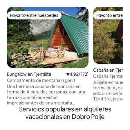
Favorito entre huéspedes
Favorito entre h
Favorito entre huéspedes
Favorito entre h
Cabaña en Tjentiš
Bungalow en Tjentište
Calificación promedio: 4.92 de 5
4.92 (172)
Cabaña Tjentiste 
Campamento de montaña Izgori 1
panorámica a la 
Alójate en nuestr
Una hermosa cabaña de montaña en
forma de A, escond
forma de A para dos personas, con una
solo 3 km de la ca
terraza que ofrece vistas
Tjentište, justo d
impresionantes de una montaña
Nacional de Sutjeska. Estás en la 
Servicios populares en alquileres
majestuosa. La cabaña no tiene
Maglic, el bosque 
electricidad, pero sí tiene iluminación,
el lago Trnovačko,
vacacionales en Dobro Polje
electrodomésticos y todo lo que
excursionistas y a
necesitas; puedes cargar tus dispositivos
naturaleza. La cabaña tiene capacidad