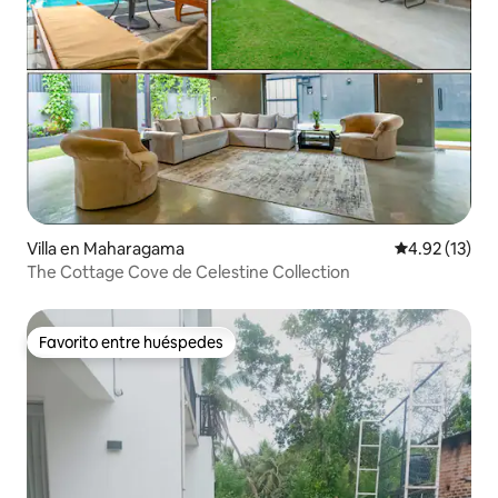
Villa en Maharagama
Calificación 
4.92 (13)
The Cottage Cove de Celestine Collection
Favorito entre huéspedes
Favorito entre huéspedes