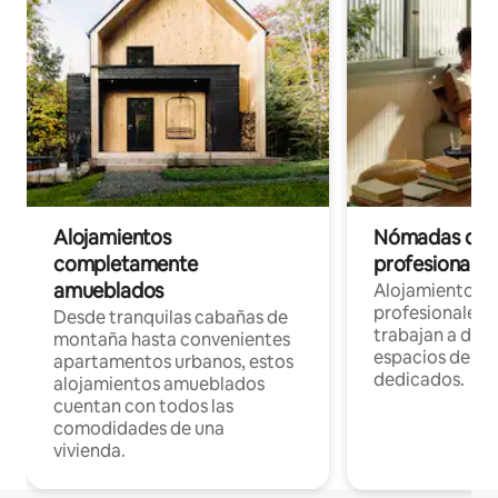
Alojamientos
Nómadas digit
completamente
profesionales 
amueblados
Alojamientos 
profesionales 
Desde tranquilas cabañas de
trabajan a dist
montaña hasta convenientes
espacios de tr
apartamentos urbanos, estos
dedicados.
alojamientos amueblados
cuentan con todos las
comodidades de una
vivienda.