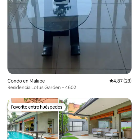
Condo en Malabe
Calificación 
4.87 (23)
Residencia Lotus Garden – 4602
Favorito entre huéspedes
Favorito entre huéspedes