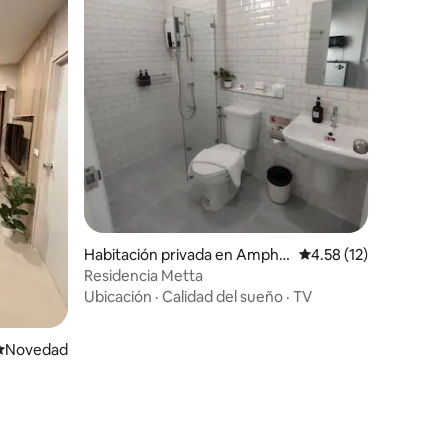
Habitación privada en Ampho
Calificación promedio:
4.58 (12)
e Mueang Ubon Ratchathani
Residencia Metta
Ubicación
·
Calidad del sueño
·
TV
Lugar para hospedarse
Novedad