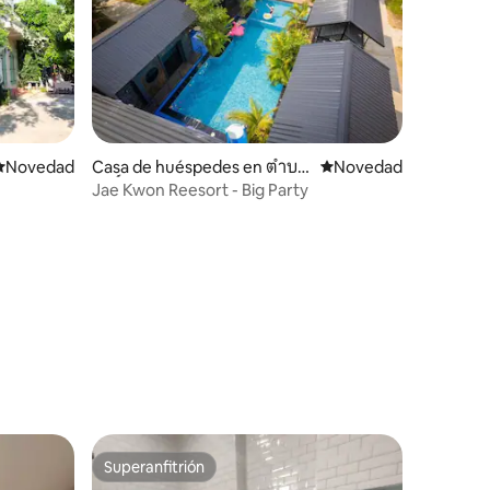
Lugar para hospedarse
Novedad
Casa de huéspedes en ตำบล
Lugar para hospedars
Novedad
โพธิ์ไทร
Jae Kwon Reesort - Big Party
Superanfitrión
Superanfitrión