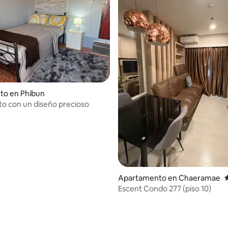
: 4.29 de 5, 7 reseñas
to en Phibun
to con un diseño precioso
Apartamento en Chaeramae
Escent Condo 277 (piso 10)