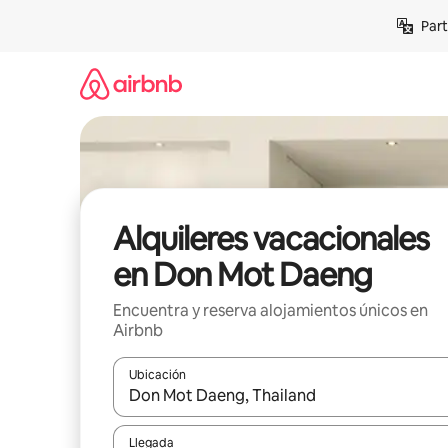
Omite
Part
el
contenido
Alquileres vacacionales
en Don Mot Daeng
Encuentra y reserva alojamientos únicos en
Airbnb
Ubicación
Cuando los resultados estén disponibles, navega co
Llegada