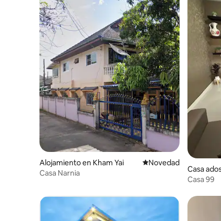
Alojamiento en Kham Yai
Lugar para hospedarse
Novedad
Casa ado
Casa Narnia
Casa 99