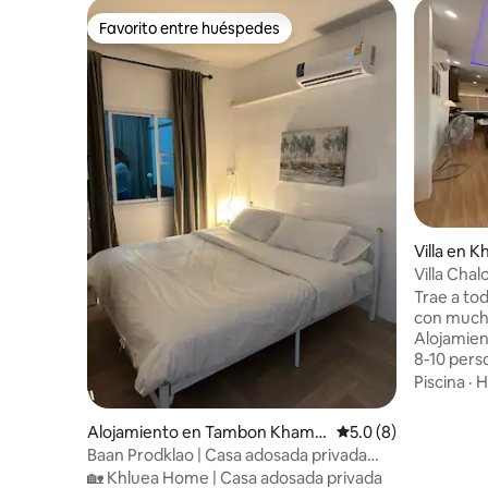
Favorito entre huéspedes
Favorito entre huéspedes
Villa en K
Villa Cha
con pisci
Trae a tod
con mucha
Alojamient
8-10 pers
para 2-4 n
Piscina
·
H
Servicios
de manos, sec
Alojamiento en Tambon Kham Y
Calificación promedi
5.0 (8)
baño por 
ai
Baan Prodklao | Casa adosada privada
Utensilio
completa
🏡 Khluea Home | Casa adosada privada
Lavadora 