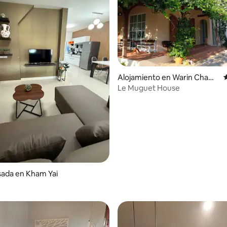
Alojamiento en Warin Chamr
ap
Le Muguet House
sada en Kham Yai