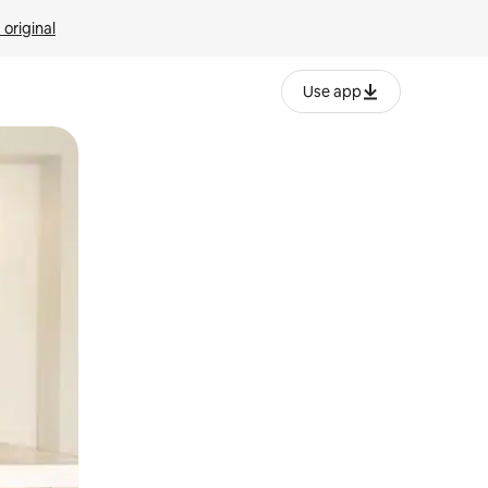
 original
Use app
o o desliza el dedo.