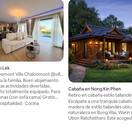
hi Lek
loomont Villa Chaloomont @villa
na en Ubon
a la familia. Buen alojamiento
s actividades divertidas.
Cabaña en Nong Kin Phen
o totalmente equipado. Para
Retiro en cabaña estilo tailand
onas (con sofá cama) Gratis
Wat Pah Nanachat
Escápate a una tranquila cabañ
iños menores de 6 años. * *
ospitalidad
·
Cocina
madera de estilo tailandés ubic
 * * Gel de ducha, champú, jabón
naturaleza en Bung Wai, Warin
ador de pelo. 2 toallas de
o: 5.0 de 5, 8 reseñas
Ubon Ratchathani. Este acoge
habitación Toallas de baño
refugio combina el encanto tra
s de cocina de estilo europeo
tailandés con la comodidad mo
Lavaplatos Sistema de agua