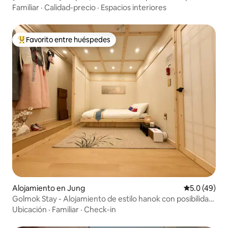
de Busan desde la bañera y desayuno de
Familiar
·
Calidad-precio
·
Espacios interiores
panqueques/Estación de Busan a 10 minutos
Favorito entre huéspedes
Favorito entre huéspedes preferido
Alojamiento en Jung
Calificación
5.0 (49)
Golmok Stay - Alojamiento de estilo hanok con posibilidad
de probar el hanbok, Nampo-dong, a 5 minutos del
Ubicación
·
Familiar
·
Check-in
mercado nocturno