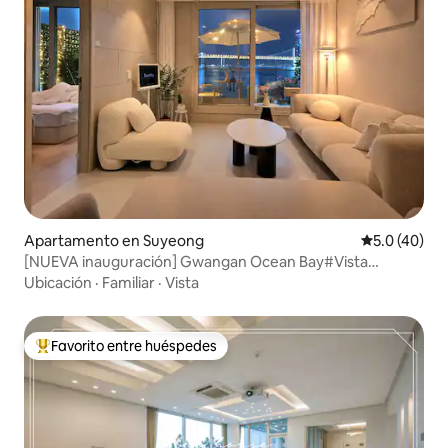
Apartamento en Suyeong
Calificación
5.0 (40)
[NUEVA inauguración] Gwangan Ocean Bay#Vista
completa al mar desde el Puente Gwangan#Terraza
Ubicación
·
Familiar
·
Vista
acogedora#Milak the Market#Playa#Relajación*
Favorito entre huéspedes
Favorito entre huéspedes preferido