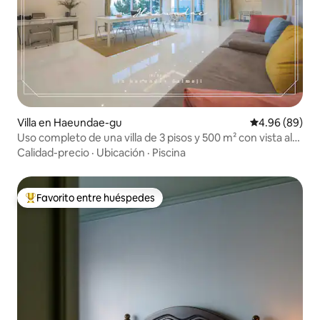
Villa en Haeundae-gu
Calificación p
4.96 (89)
Uso completo de una villa de 3 pisos y 500 m² con vista al
mar
Calidad-precio
·
Ubicación
·
Piscina
Favorito entre huéspedes
Favorito entre huéspedes preferido