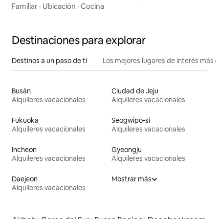
limpio y bonito: Eden.
Familiar
·
Ubicación
·
Cocina
Destinaciones para explorar
Destinos a un paso de ti
Los mejores lugares de interés más 
Busán
Ciudad de Jeju
Alquileres vacacionales
Alquileres vacacionales
Fukuoka
Seogwipo-si
Alquileres vacacionales
Alquileres vacacionales
Incheon
Gyeongju
Alquileres vacacionales
Alquileres vacacionales
Daejeon
Mostrar más
Alquileres vacacionales