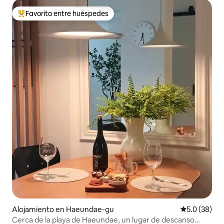
Favorito entre huéspedes
Favorito entre huéspedes preferido
Alojamiento en Haeundae-gu
Calificación
5.0 (38)
Cerca de la playa de Haeundae, un lugar de descanso