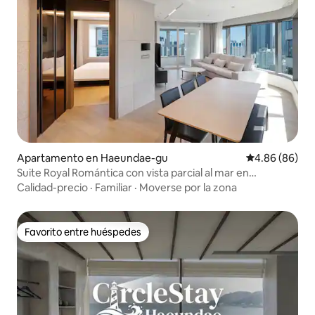
Apartamento en Haeundae-gu
Calificación p
4.86 (86)
Suite Royal Romántica con vista parcial al mar en
Haeundae #Playa Haeundae #Habitación para 4-6
Calidad-precio
·
Familiar
·
Moverse por la zona
personas #Cocina #Jacuzzi curativo
Favorito entre huéspedes
Favorito entre huéspedes