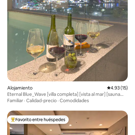
Alojamiento
Calificación 
4.93 (15)
Eternal Blue_Wave [villa completa] [vista al mar] [sauna
finlandesa] [teleférico de Songdo] [estacionamiento
Familiar
·
Calidad-precio
·
Comodidades
gratuito]
Favorito entre huéspedes
Favorito entre huéspedes preferido