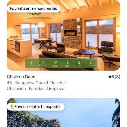
Favorito entre huéspedes
Favorito entre huéspedes
Chalé en Daun
Calificac
5 (8)
46 - Bungalow Chalet "Joscha"
Ubicación
·
Familiar
·
Limpieza
Favorito entre huéspedes
Favorito entre huéspedes preferido