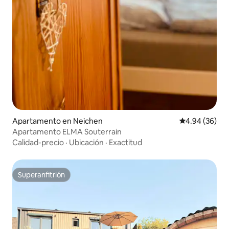
Apartamento en Neichen
Calificación p
4.94 (36)
Apartamento ELMA Souterrain
Calidad-precio
·
Ubicación
·
Exactitud
Superanfitrión
Superanfitrión