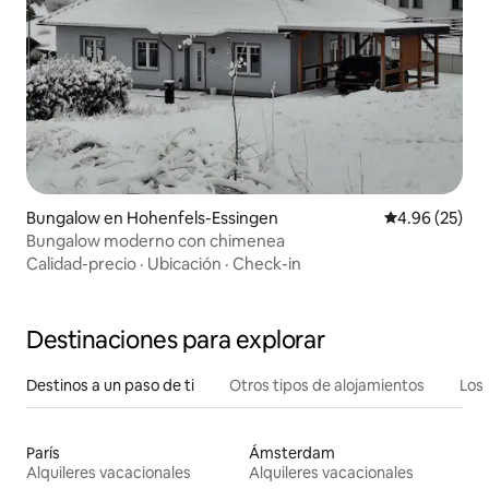
Bungalow en Hohenfels-Essingen
Calificación p
4.96 (25)
Bungalow moderno con chimenea
Calidad-precio
·
Ubicación
·
Check-in
Destinaciones para explorar
Destinos a un paso de ti
Otros tipos de alojamientos
Los 
París
Ámsterdam
Alquileres vacacionales
Alquileres vacacionales