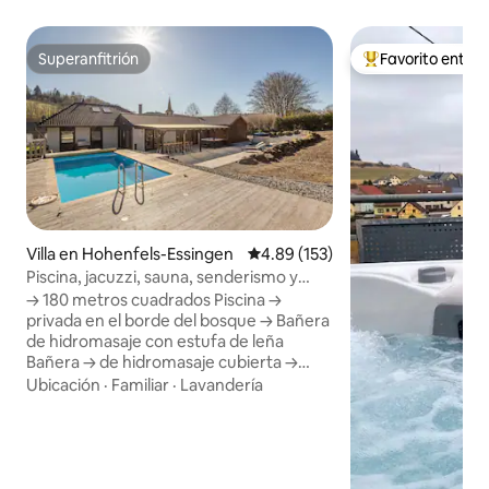
Superanfitrión
Favorito entre
Superanfitrión
Favorito entre hu
Villa en Hohenfels-Essingen
Calificación promedio: 4.89 de 5
4.89 (153)
Piscina, jacuzzi, sauna, senderismo y
cuevas
→ 180 metros cuadrados Piscina →
privada en el borde del bosque → Bañera
de hidromasaje con estufa de leña
Bañera → de hidromasaje cubierta →
Sauna Woodfeeling Cocina →
Ubicación
·
Familiar
·
Lavandería
totalmente equipada → Amplia sala de
estar y comedor → Estufa → Terraza
cubierta → Barbacoa de gas → Ideal para
familias → Cuna y trona → Laberinto de
cuevas/Cueva de Mühlenstein Zona de