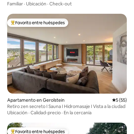
Familiar
·
Ubicación
·
Check-out
Favorito entre huéspedes
Favorito entre huéspedes preferido
Apartamento en Gerolstein
Calificaci
5 (55)
Retiro zen secreto I Sauna I Hidromasaje I Vista a la ciudad
Ubicación
·
Calidad-precio
·
En la cercanía
Favorito entre huéspedes