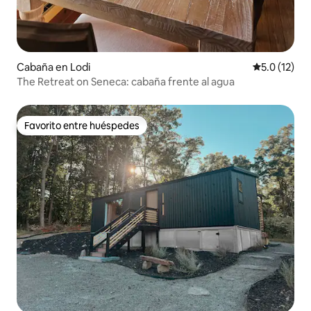
Cabaña en Lodi
Calificación
5.0 (12)
The Retreat on Seneca: cabaña frente al agua
Favorito entre huéspedes
Favorito entre huéspedes