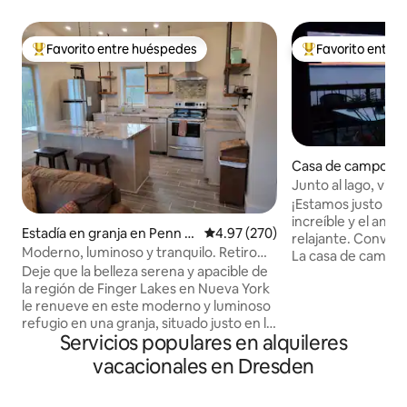
Favorito entre huéspedes
Favorito entre
Favorito entre huéspedes preferido
Favorito entre hu
Casa de campo en
Junto al lago, vis
amaneceres, ¡se 
¡Estamos justo en el lago! 
increíble y el amb
Estadía en granja en Penn Y
Calificación promedio: 4.97 de 5
4.97 (270)
relajante. Convenientemente ubicada.
an
Moderno, luminoso y tranquilo. Retiro
La casa de campo
rural de 1 dormitorio y 1 baño.
Deje que la belleza serena y apacible de
es cómoda y ofrec
la región de Finger Lakes en Nueva York
hogareña, limpia y a
le renueve en este moderno y luminoso
chimenea de gas o
refugio en una granja, situado justo en la
ambiente adicionales. ¡Fabulosa 
Servicios populares en alquileres
Ruta del Vino del Lago Seneca. Disfrute
con vistas increíbles! Zon
de nuestro espacio al aire libre y de la
muelle/playa con 
vacacionales en Dresden
comodidad de nuestro segundo piso
principal: ¡mira e
privado, que cuenta con luz natural,
directamente desde la c