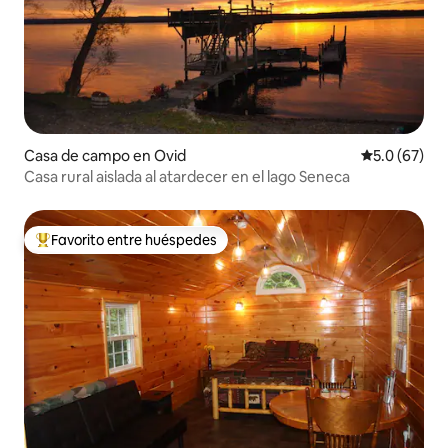
Casa de campo en Ovid
Calificación
5.0 (67)
Casa rural aislada al atardecer en el lago Seneca
Favorito entre huéspedes
Favorito entre huéspedes preferido