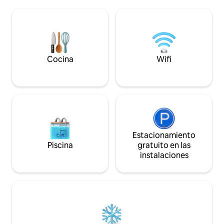
entrada privada, registro de entrada
está totalmente e
autónomo, encimeras de mármol,
capacidad para 6 p
azulejos en toda la superficie, un baño
dos baños. Mucho espacio para aparcar
personalizado, calefacción radiante en el
y un bonito patio 
piso, Wi-Fi, sin televisión y una amplia
incluida.
terraza con vistas a Black Squirrel Farms,
una empresa de cultivo y procesamiento
Cocina
Wifi
de nogal negro.
Estacionamiento
Piscina
gratuito en las
instalaciones