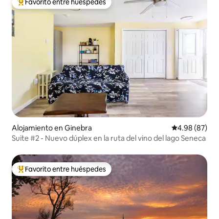
Favorito entre huéspedes
Favorito entre huéspedes preferido
Alojamiento en Ginebra
Calificación p
4.98 (87)
Suite #2 - Nuevo dúplex en la ruta del vino del lago Seneca
Favorito entre huéspedes
Favorito entre huéspedes preferido