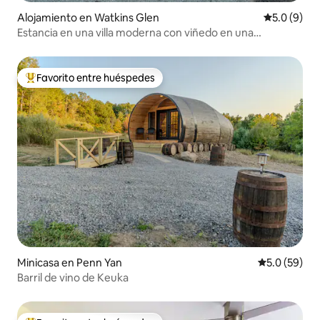
Alojamiento en Watkins Glen
Calificació
5.0 (9)
Estancia en una villa moderna con viñedo en una
propiedad histórica
Favorito entre huéspedes
Favorito entre huéspedes preferido
Minicasa en Penn Yan
Calificación
5.0 (59)
Barril de vino de Keuka