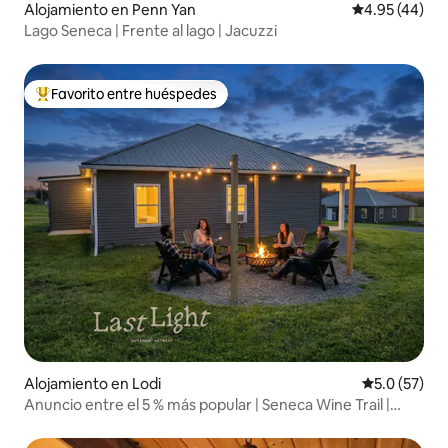
Alojamiento en Penn Yan
Calificación 
4.95 (44)
Lago Seneca | Frente al lago | Jacuzzi
Favorito entre huéspedes
Favorito entre huéspedes preferido
Alojamiento en Lodi
Calificación
5.0 (57)
Anuncio entre el 5 % más popular | Seneca Wine Trail |
Fogata