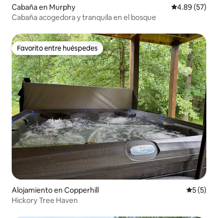
Cabaña en Murphy
Calificación p
4.89 (57)
Cabaña acogedora y tranquila en el bosque
Favorito entre huéspedes
Favorito entre huéspedes
Alojamiento en Copperhill
Calificac
5 (5)
Hickory Tree Haven