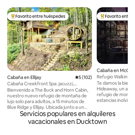
Favorito entre huéspedes
Favorito entre
Favorito entre huéspedes preferido
Favorito entre hu
Cabaña en McCays
Refugio Walking B
Cabaña en Ellijay
Calificación promedio: 5 de 5
5 (102)
Te damos la bienv
Cabaña Creekfront Spa: jacuzzi,
Hideaway, un aco
inmersión en frío, sauna
Bienvenido a The Buck and Horn Cabin,
refugio de montañ
nuestro nuevo refugio de montaña de
estancias inolvida
lujo solo para adultos, a 15 minutos de
las montañas Blue
Blue Ridge y Ellijay. Ubicada junto a un
Cuidadosamente d
Servicios populares en alquileres
arroyo con un sendero privado a un lago
acabados de alta c
tranquilo, nuestra cabaña está diseñada
vacacionales en Ducktown
espacios de reuni
para el bienestar, el romance y la
lujo en todas part
relajación. Disfruta de las vistas
personalizada es p