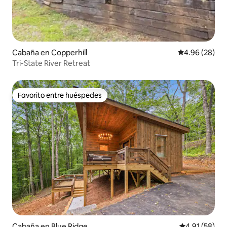
Cabaña en Copperhill
Calificación p
4.96 (28)
Tri-State River Retreat
Favorito entre huéspedes
Favorito entre huéspedes
Cabaña en Blue Ridge
Calificación 
4.91 (58)