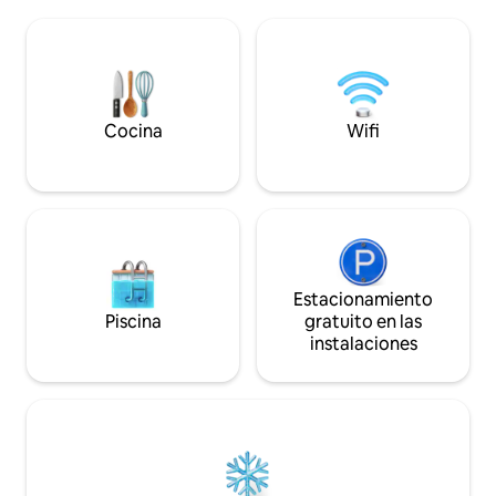
panorámicas a las montañas y relájate
familias o amigos
con comodidades diseñadas para mayor
desconectarse, rela
comodidad: * Sauna de barril * inmersión
tranquila belleza d
en frío * Bañera de hidromasaje * Asador
que estés tomando
para fogatas. * Dos camas tamaño king. *
explorando los se
Albornoces de hidromasaje *
observando las estr
Alfombrillas de yoga y terraza de
Cocina
Wifi
esperamos que dis
meditación * Acceso al arroyo y al lago. *
Chimenea interior. * Kayak y surf de
REMO
Estacionamiento
Piscina
gratuito en las
instalaciones