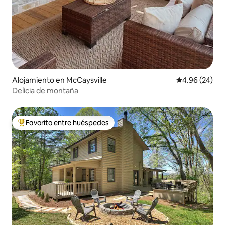
Alojamiento en McCaysville
Calificación p
4.96 (24)
Delicia de montaña
Favorito entre huéspedes
Favorito entre huéspedes preferido