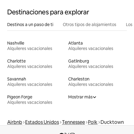
Destinaciones para explorar
Destinos a un paso de ti
Otros tipos de alojamientos
Los 
Nashville
Atlanta
Alquileres vacacionales
Alquileres vacacionales
Charlotte
Gatlinburg
Alquileres vacacionales
Alquileres vacacionales
Savannah
Charleston
Alquileres vacacionales
Alquileres vacacionales
Pigeon Forge
Mostrar más
Alquileres vacacionales
Airbnb
Estados Unidos
Tennessee
Polk
Ducktown