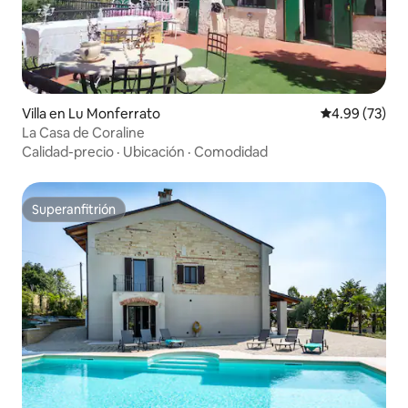
Villa en Lu Monferrato
Calificación p
4.99 (73)
La Casa de Coraline
Calidad-precio
·
Ubicación
·
Comodidad
Superanfitrión
Superanfitrión