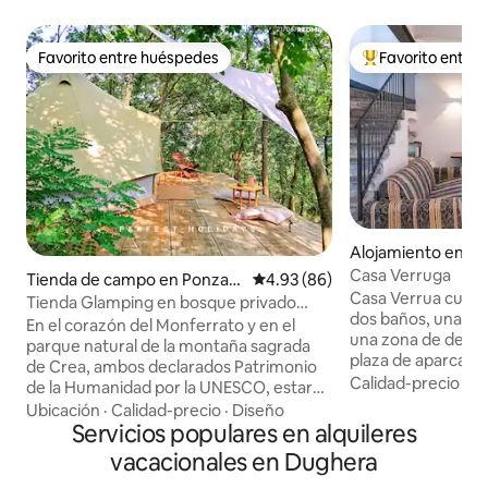
Favorito entre huéspedes
Favorito entre
Favorito entre huéspedes
Favorito entre hu
Alojamiento en S
Casa Verruga
Tienda de campo en Ponzan
Calificación promedio: 4.93 de 
4.93 (86)
Casa Verrua cuent
o Monferrato
Tienda Glamping en bosque privado
dos baños, una sal
CIR00613500005
En el corazón del Monferrato y en el
una zona de desca
parque natural de la montaña sagrada
plaza de aparcami
de Crea, ambos declarados Patrimonio
carga para vehícul
Calidad-precio
·
Fa
de la Humanidad por la UNESCO, estarás
La piscina se com
rodeado de viñedos y colinas. La tienda
Ubicación
·
Calidad-precio
·
Diseño
otras dos propied
de 16 metros cuadrados tiene todo lo
Servicios populares en alquileres
y Belavista. Las habitaciones tienen
necesario para una estancia relajante,
vacacionales en Dughera
vistas a dos ampli
colchón de espuma viscoelástica y
puede tomar el sol y