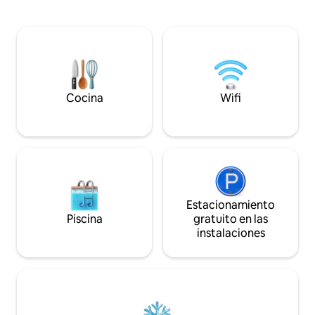
mosquitera de 360 grados, el baño,
edificio está prot
equipado con todo es para el uso
antimosquitos. Casa Verrua está cerca
exclusivo de los huéspedes y se
de ciudades fascin
encuentra a pocos metros del bosque,
Turín, Milán y Gén
con una entrada privada. ¡Desayuno en
el sitio y vino, embutidos y degustación
de queso en la granja incluidos en la
estancia!
Cocina
Wifi
Estacionamiento
Piscina
gratuito en las
instalaciones