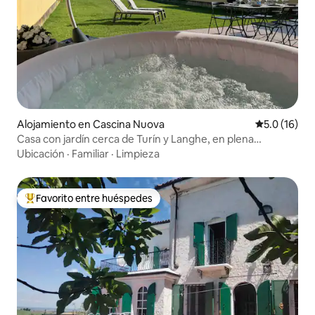
Alojamiento en Cascina Nuova
Calificación
5.0 (16)
Casa con jardín cerca de Turín y Langhe, en plena
naturaleza
Ubicación
·
Familiar
·
Limpieza
Favorito entre huéspedes
Favorito entre huéspedes preferido