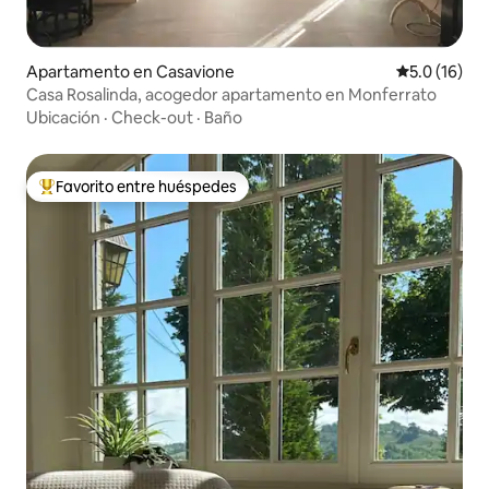
Apartamento en Casavione
Calificación
5.0 (16)
Casa Rosalinda, acogedor apartamento en Monferrato
Ubicación
·
Check-out
·
Baño
Favorito entre huéspedes
Favorito entre huéspedes preferido