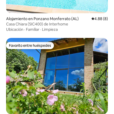
Alojamiento en Ponzano Monferrato (AL)
Calificación 
4.88 (8)
Casa Chiara (SIC400) de Interhome
Ubicación
·
Familiar
·
Limpieza
Favorito entre huéspedes
Favorito entre huéspedes