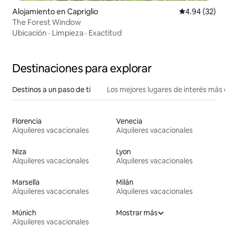
Alojamiento en Capriglio
Calificación p
4.94 (32)
The Forest Window
Ubicación
·
Limpieza
·
Exactitud
Destinaciones para explorar
Destinos a un paso de ti
Los mejores lugares de interés más 
Florencia
Venecia
Alquileres vacacionales
Alquileres vacacionales
Niza
Lyon
Alquileres vacacionales
Alquileres vacacionales
Marsella
Milán
Alquileres vacacionales
Alquileres vacacionales
Múnich
Mostrar más
Alquileres vacacionales