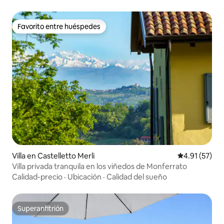
Favorito entre huéspedes
Favorito entre huéspedes
Villa en Castelletto Merli
Calificación 
4.91 (57)
Villa privada tranquila en los viñedos de Monferrato
Calidad-precio
·
Ubicación
·
Calidad del sueño
Superanfitrión
Superanfitrión