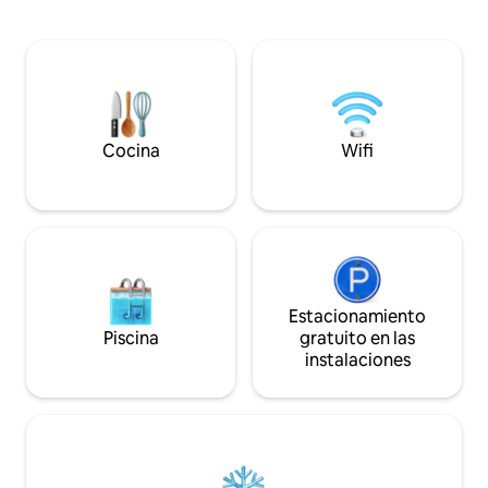
por una pequeña contribución. Santa
opción para unas 
Lucía está a solo 15 minutos, con playas,
en familia. La cas
tiendas, restaurantes y el Parque de
piscina y una zon
Humedales Isimangaliso, Cabo Vidal, una
con puertas corr
gran variedad de aves y vida silvestre. En
desde la sala de es
el parque de caza Imfolozi HluHluwe
podrás disfrutar d
encontrarás los 5 grandes, a solo 45
barbacoa/braai con
minutos de distancia.
Cocina
Wifi
Estacionamiento
Piscina
gratuito en las
instalaciones