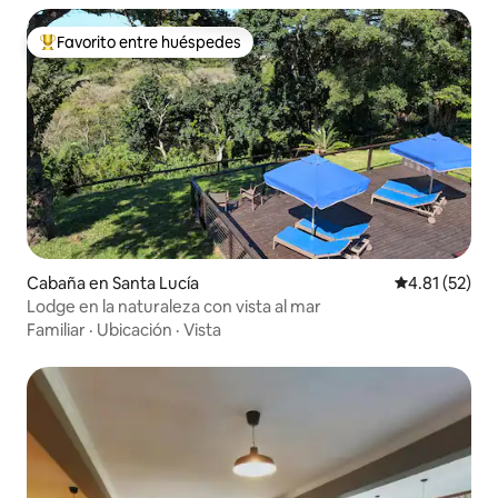
Favorito entre huéspedes
Favorito entre huéspedes preferido
Cabaña en Santa Lucía
Calificación 
4.81 (52)
Lodge en la naturaleza con vista al mar
Familiar
·
Ubicación
·
Vista