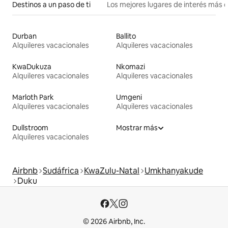
Destinos a un paso de ti
Los mejores lugares de interés más 
Durban
Ballito
Alquileres vacacionales
Alquileres vacacionales
KwaDukuza
Nkomazi
Alquileres vacacionales
Alquileres vacacionales
Marloth Park
Umgeni
Alquileres vacacionales
Alquileres vacacionales
Dullstroom
Mostrar más
Alquileres vacacionales
Airbnb
Sudáfrica
KwaZulu-Natal
Umkhanyakude
Duku
© 2026 Airbnb, Inc.