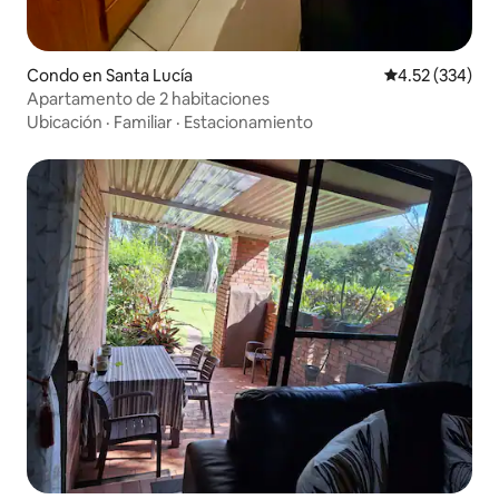
Condo en Santa Lucía
Calificación pr
4.52 (334)
Apartamento de 2 habitaciones
Ubicación
·
Familiar
·
Estacionamiento