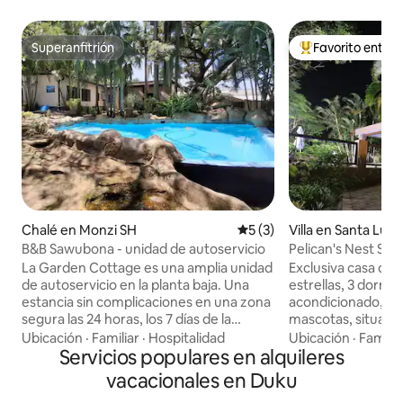
Superanfitrión
Favorito entre
Superanfitrión
Favorito entre hu
Chalé en Monzi SH
Calificación promedio: 5 de
5 (3)
Villa en Santa Lucí
B&B Sawubona - unidad de autoservicio
Pelican's Nest St L
vacaciones privad
La Garden Cottage es una amplia unidad
Exclusiva casa de 
de autoservicio en la planta baja. Una
estrellas, 3 dormit
estancia sin complicaciones en una zona
acondicionado, ene
segura las 24 horas, los 7 días de la
mascotas, situada 
semana, llamada Monzi. Barbacoa y
con fácil acceso y 
Ubicación
·
Familiar
·
Hospitalidad
Ubicación
·
Familia
piscina disponibles. El pueblo ofrece un
Servicios populares en alquileres
de la playa, restau
campo de golf de 9 hoyos, pistas de
supermercados y el
vacacionales en Duku
tenis y de squash, que se pueden utilizar
que hace que Pelic