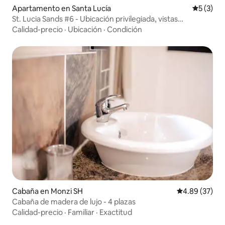
Apartamento en Santa Lucía
Calificac
5 (3)
St. Lucia Sands #6 - Ubicación privilegiada, vistas
tranquilas
Calidad-precio
·
Ubicación
·
Condición
Cabaña en Monzi SH
Calificación p
4.89 (37)
Cabaña de madera de lujo - 4 plazas
Calidad-precio
·
Familiar
·
Exactitud