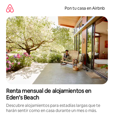
Omite
el
Pon tu casa en Airbnb
contenido
Renta mensual de alojamientos en
Eden’s Beach
Descubre alojamientos para estadías largas que te
harán sentir como en casa durante un mes o más.