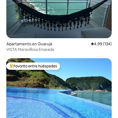
Apartamento en Guarujá
Calificación pr
4.99 (134)
VISTA Maravillosa Enseada
Favorito entre huéspedes
Favorito entre huéspedes preferido