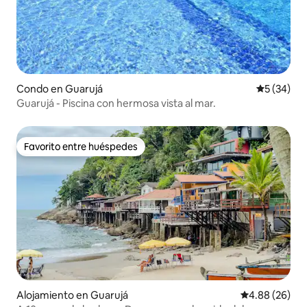
Condo en Guarujá
Calificaci
5 (34)
Guarujá - Piscina con hermosa vista al mar.
Favorito entre huéspedes
Favorito entre huéspedes
Alojamiento en Guarujá
Calificación p
4.88 (26)