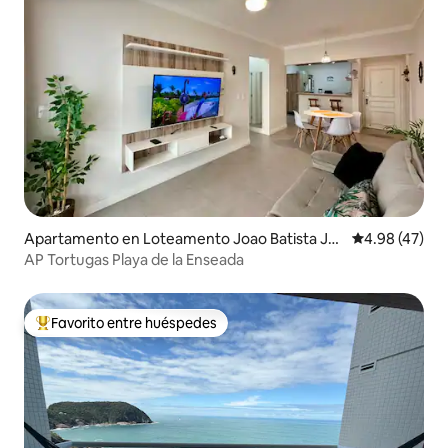
Apartamento en Loteamento Joao Batista Juli
Calificación 
4.98 (47)
ao
AP Tortugas Playa de la Enseada
Favorito entre huéspedes
Favorito entre huéspedes preferido