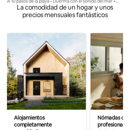
A 10 pasos de la playa • Duerma con el sonido del mar +
La comodidad de un hogar y unos
aire acondicionado
precios mensuales fantásticos
Alojamientos
Nómadas digit
completamente
profesionales 