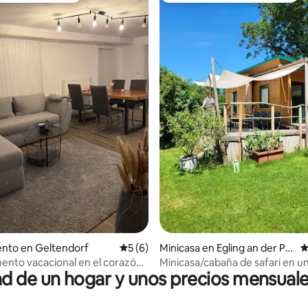
io: 5 de 5, 24 reseñas
nto en Geltendorf
Calificación promedio: 5 de 5, 6 reseñas
5 (6)
Minicasa en Egling an der Pa
C
ar
nto vacacional en el corazón
Minicasa/cabaña de safari en un
 de un hogar y unos precios mensuale
a
natural