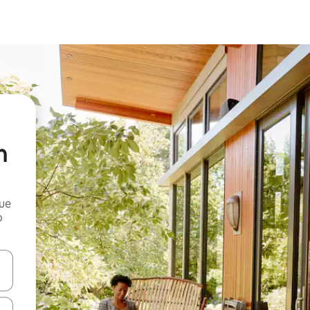
n
que
o
n las teclas de flecha hacia arriba y hacia abajo o explora con el tact