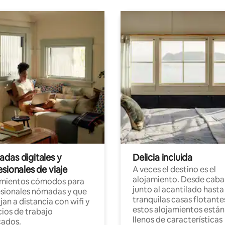
das digitales y
Delicia incluida
sionales de viaje
A veces el destino es el
alojamiento. Desde caba
amientos cómodos para
junto al acantilado hasta
sionales nómadas y que
tranquilas casas flotante
jan a distancia con wifi y
estos alojamientos están
ios de trabajo
llenos de características
cados.