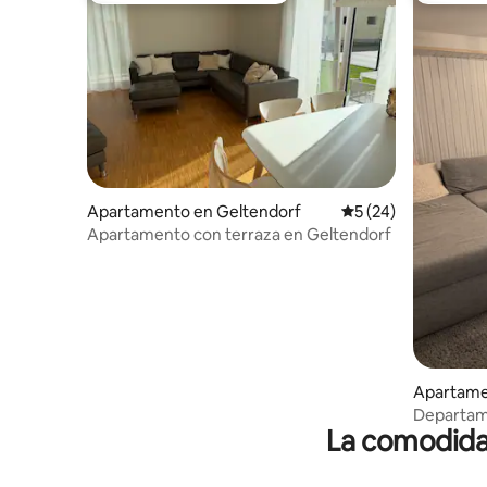
Apartamento en Geltendorf
Calificación promed
5 (24)
Apartamento con terraza en Geltendorf
Apartame
Departame
La comodidad
de Bavier