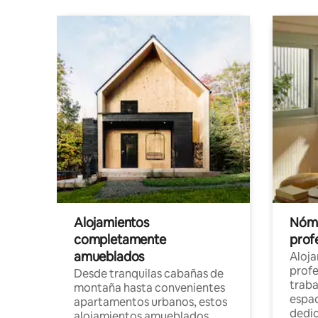
Alojamientos
Nóma
completamente
profe
amueblados
Aloj
profe
Desde tranquilas cabañas de
traba
montaña hasta convenientes
espac
apartamentos urbanos, estos
dedi
alojamientos amueblados