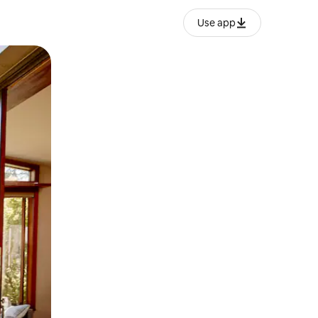
Use app
o o desliza el dedo.