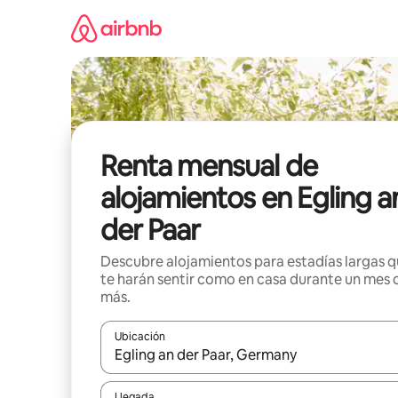
Omite
el
contenido
Renta mensual de
alojamientos en Egling a
der Paar
Descubre alojamientos para estadías largas 
te harán sentir como en casa durante un mes 
más.
Ubicación
Cuando los resultados estén disponibles, navega co
Llegada