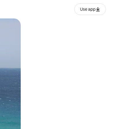
Use app
o o desliza el dedo.