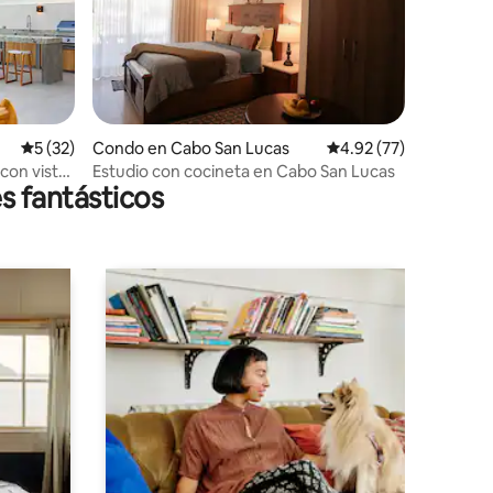
Calificación promedio: 5 de 5, 32 reseñas
5 (32)
Condo en Cabo San Lucas
Calificación promedio:
4.92 (77)
 con vistas
Estudio con cocineta en Cabo San Lucas
s fantásticos