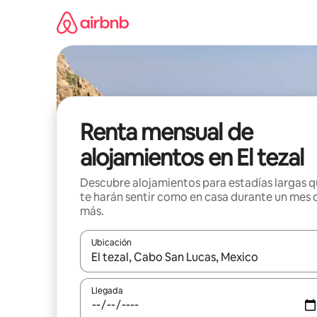
Omite
el
contenido
Renta mensual de
alojamientos en El tezal
Descubre alojamientos para estadías largas 
te harán sentir como en casa durante un mes 
más.
Ubicación
Cuando los resultados estén disponibles, navega co
Llegada