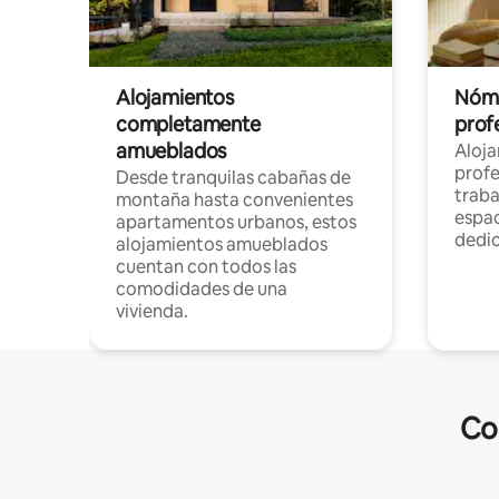
Alojamientos
Nóma
completamente
profe
amueblados
Aloj
profe
Desde tranquilas cabañas de
traba
montaña hasta convenientes
espac
apartamentos urbanos, estos
dedi
alojamientos amueblados
cuentan con todos las
comodidades de una
vivienda.
Co