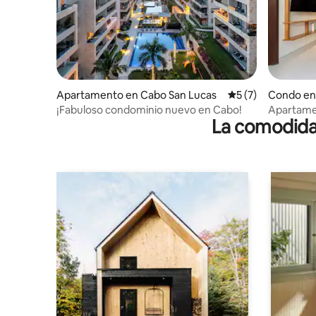
Apartamento en Cabo San Lucas
Calificación prome
5 (7)
Condo en
¡Fabuloso condominio nuevo en Cabo!
Apartamen
La comodidad
VistaVela 