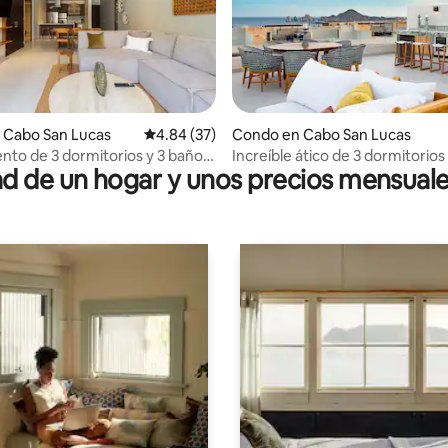
dio: 5 de 5, 7 reseñas
 Cabo San Lucas
Calificación promedio: 4.84 de 5, 37 reseñas
4.84 (37)
Condo en Cabo San Lucas
to de 3 dormitorios y 3 baños
Increíble ático de 3 dormitorios
 de un hogar y unos precios mensuale
3. Acceso directo a la piscina.
al mar y azotea