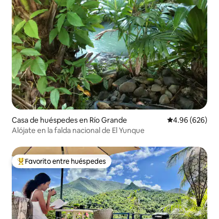
Casa de huéspedes en Río Grande
Calificación pr
4.96 (626)
Alójate en la falda nacional de El Yunque
Favorito entre huéspedes
Favorito entre huéspedes preferido