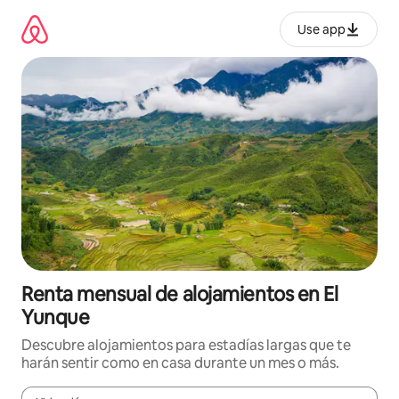
Omite
el
Use app
contenido
Renta mensual de alojamientos en El
Yunque
Descubre alojamientos para estadías largas que te
harán sentir como en casa durante un mes o más.