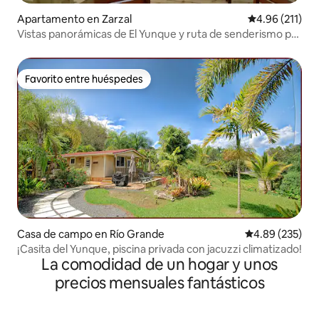
Apartamento en Zarzal
Calificación p
4.96 (211)
Vistas panorámicas de El Yunque y ruta de senderismo por
la selva
Favorito entre huéspedes
Favorito entre huéspedes
Casa de campo en Río Grande
Calificación pr
4.89 (235)
¡Casita del Yunque, piscina privada con jacuzzi climatizado!
La comodidad de un hogar y unos
precios mensuales fantásticos