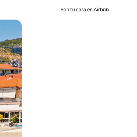
Pon tu casa en Airbnb
o o desliza el dedo.