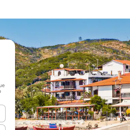
que
o
n las teclas de flecha hacia arriba y hacia abajo o explora con el tact