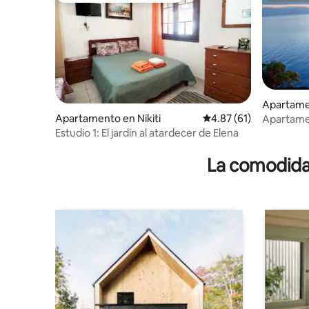
Apartamen
Apartamento en Nikiti
Calificación promedio:
4.87 (61)
Apartamen
(planta ba
Estudio 1: El jardín al atardecer de Elena
La comodidad