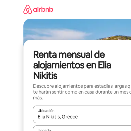
Omite
el
contenido
Renta mensual de
alojamientos en Elia
Nikitis
Descubre alojamientos para estadías largas 
te harán sentir como en casa durante un mes 
más.
Ubicación
Cuando los resultados estén disponibles, navega co
Llegada