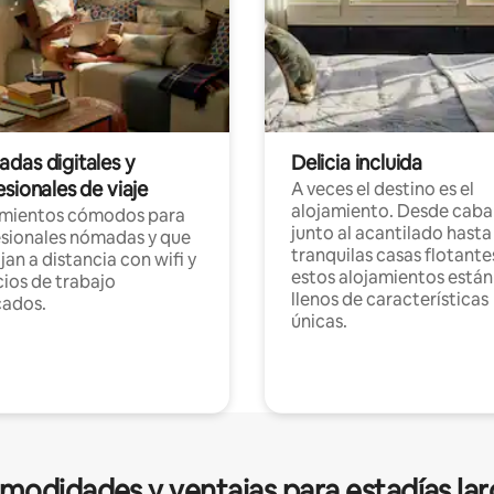
das digitales y
Delicia incluida
sionales de viaje
A veces el destino es el
alojamiento. Desde caba
amientos cómodos para
junto al acantilado hasta
sionales nómadas y que
tranquilas casas flotante
jan a distancia con wifi y
estos alojamientos están
ios de trabajo
llenos de características
cados.
únicas.
modidades y ventajas para estadías lar