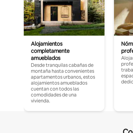
Alojamientos
Nóma
completamente
profe
amueblados
Aloj
profe
Desde tranquilas cabañas de
traba
montaña hasta convenientes
espac
apartamentos urbanos, estos
dedi
alojamientos amueblados
cuentan con todos las
comodidades de una
vivienda.
Co