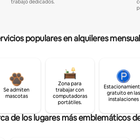
trabajo dedicados.
c
p
rvicios populares en alquileres mensua
Zona para
Estacionamien
Se admiten
trabajar con
gratuito en la
mascotas
computadoras
instalaciones
portátiles.
rca de los lugares más emblemáticos de E