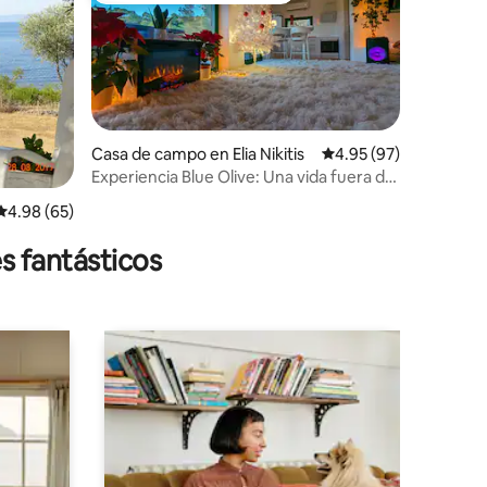
Casa de campo en Elia Nikitis
Calificación promedio:
4.95 (97)
Experiencia Blue Olive: Una vida fuera de
lo común
Calificación promedio: 4.98 de 5, 65 reseñas
4.98 (65)
s fantásticos