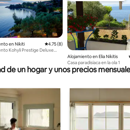
to en Nikiti
Calificación promedio: 4.75 de 5, 8 reseñas
4.75 (8)
 4.87 de 5, 61 reseñas
to Kohyli Prestige Deluxe
ja)
Alojamiento en Elia Nikitis
Casa paradisíaca en la ola 1
 de un hogar y unos precios mensuale