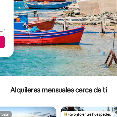
Alquileres mensuales cerca de ti
itrión
Favorito entre huéspedes
itrión
Favorito entre huéspedes prefe