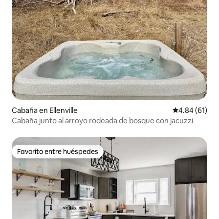
Cabaña en Ellenville
Calificación 
4.84 (61)
Cabaña junto al arroyo rodeada de bosque con jacuzzi
Favorito entre huéspedes
Favorito entre huéspedes