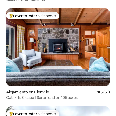
Favorito entre huéspedes
Favorito entre huéspedes preferido
Alojamiento en Ellenville
Calificaci
5 (61)
Catskills Escape | Serenidad en 105 acres
Favorito entre huéspedes