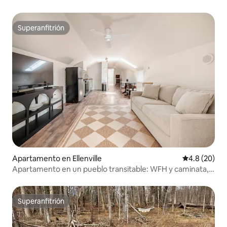
Superanfitrión
Superanfitrión
Apartamento en Ellenville
Calificación
4.8 (20)
Apartamento en un pueblo transitable: WFH y caminata,
Minnewaska
Superanfitrión
Superanfitrión