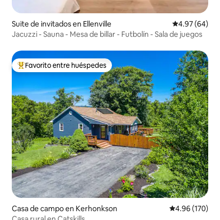
Suite de invitados en Ellenville
Calificación p
4.97 (64)
Jacuzzi - Sauna - Mesa de billar - Futbolín - Sala de juegos
Favorito entre huéspedes
Favorito entre huéspedes preferido
Casa de campo en Kerhonkson
Calificación pr
4.96 (170)
Casa rural en Catskills