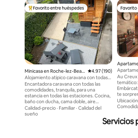
Favorito entre huéspedes
Favorito
Favorito entre huéspedes preferido
Favorito
Apartame
ers
Apartamen
Minicasa en Roche-lez-Beau
Calificación promedio: 
4.97 (190)
✈️🖤
Au Creux 
pré
Alojamiento atípico caravana con todas
temático: 
las comodidades/bicicleta de carretera
Encantadora caravana con todas las
Embárcate
comodidades, tranquila, para una
te sorpre
estancia en todas las estaciones. Cocina,
lugar per
Ubicación
baño con ducha, cama doble, aire
descansar
Comodid
acondicionado, ropa de cama y sábanas
Calidad-precio
·
Familiar
·
Calidad del
en la regió
incluidas. Espacio exterior y cancha de
sueño
metros d
petanca. Plaza de aparcamiento.
Servicios
700 metros 
Posibilidad de llegada autónoma. Acceso
de la vía f
directo al carril bici a lo largo del Doubs y
de asfalto
vía verde Eurovélo 6. Estación de tren a 7