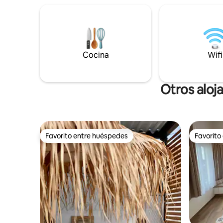
🥂 A 5 km
minutos a pie, parada de autobús a 50
A 7 km de
metros. Circuitos de bicicletas y
la ciudad
peatones. Todos los comercios
necesarios en el lugar. A 5 minutos de
Besançon. Piscinas, lagos en las
cercanías. Posibilidad de desayuno.
Cocina
Wifi
Otros aloj
Favorito entre huéspedes
Favorito
Favorito entre huéspedes
Favorito