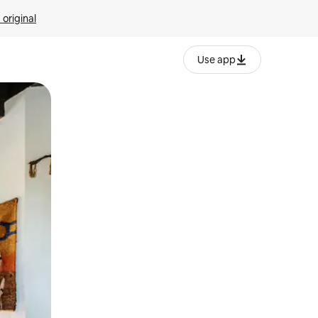
 original
Use app
o o desliza el dedo.