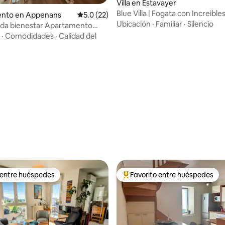
Villa en Estavayer
Blue Villa | Fogata con Increibles
nto en Appenans
Calificación promedio: 5.0 de 5, 22 reseñas
5.0 (22)
Lago
Ubicación
·
Familiar
·
Silencio
ada bienestar Apartamento
 jacuzzi sauna
·
Comodidades
·
Calidad del
 4.98 de 5, 63 reseñas
 entre huéspedes
Favorito entre huéspedes
 entre huéspedes
Favorito entre huéspedes prefe