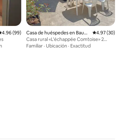
Calificación promedio: 4.96 de 5, 99 reseñas
4.96 (99)
Casa de huéspedes en Baum
Calificación promedio:
4.97 (30)
e-les-Dames
es
Casa rural «L'échappée Comtoise» 2
estrellas
n
Familiar
·
Ubicación
·
Exactitud