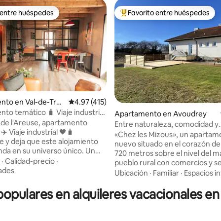
 entre huéspedes
Favorito entre huéspedes
 entre huéspedes
Favorito entre huéspedes prefe
nto en Val-de-Trav
Calificación promedio: 4.97 de 5, 415 reseñas
4.97 (415)
to temático 🧳 Viaje industrial
4.97 de 5, 190 reseñas
Apartamento en Avoudrey
de l'Areuse, apartamento
Entre naturaleza, comodidad y
✈️ Viaje industrial 🖤🧳
serenidad: Chez les Misou
«Chez les Mizous», un apartam
 y deja que este alojamiento
nuevo situado en el corazón de
nda en su universo único. Un
720 metros sobre el nivel del m
fecto para que pueda
·
Calidad-precio
·
pueblo rural con comercios y se
 cerca de muchas actividades
ades
proximidad. Ideal para reponer
Ubicación
·
Familiar
·
Espacios in
n de Val-de-Travers.🌳🏘: A 50
este alojamiento le permitirá d
e hermosas caminatas ⛰🗺 A
 populares en alquileres vacacionales e
toda la belleza del macizo del J
de la estación de tren 🚉 1 km
lugares de interés turístico, en
errata 🧗🏼‍♂️ A 2 km de las minas
naturaleza, senderismo y paisa
 ⛑🔦 A 3 km de la absentería 🍾
relajantes. Amplio y luminoso, e