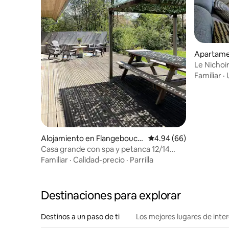
Apartame
Le Nichoir
del centro
Familiar
·
Alojamiento en Flangebouch
Calificación promedio:
4.94 (66)
e
Casa grande con spa y petanca 12/14
personas
Familiar
·
Calidad-precio
·
Parrilla
Destinaciones para explorar
Destinos a un paso de ti
Los mejores lugares de int