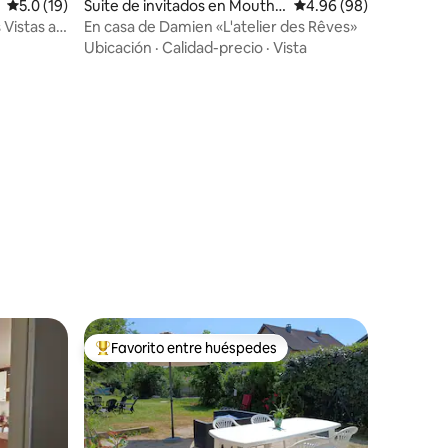
Calificación promedio: 5.0 de 5, 19 reseñas
5.0 (19)
Suite de invitados en Mouthi
Calificación promedio:
4.96 (98)
er-Haute-Pierre
 Vistas al
En casa de Damien «L'atelier des Rêves»
Ubicación
·
Calidad-precio
·
Vista
Favorito entre huéspedes
rido
Favorito entre huéspedes preferido