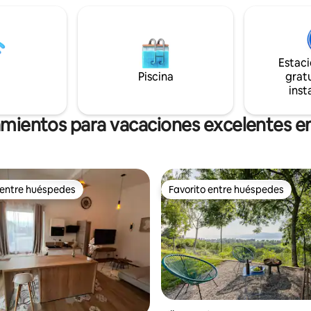
 de las gargantas del Areuse 🏞
apartamento ofrece un entor
l Creux du Van 📸🇨🇭 23 km de
y acogedor, perfecto para sus
 de Neuchâtel🏢🌃
vacaciones en familia, con amig
sus viajes de negocios.
Estac
Piscina
gratu
inst
amientos para vacaciones excelentes 
 entre huéspedes
Favorito entre huéspedes
 entre huéspedes
Favorito entre huéspedes