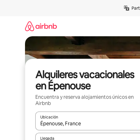
Omite
Part
el
contenido
Alquileres vacacionales
en Épenouse
Encuentra y reserva alojamientos únicos en
Airbnb
Ubicación
Cuando los resultados estén disponibles, navega co
Llegada