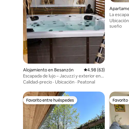
Apartame
La escap
relajación
Ubicación
sueño
Alojamiento en Besanzón
Calificación promedio:
4.98 (63)
Escapada de lujo – Jacuzzi y exterior en
Besançon-Cras
Calidad-precio
·
Ubicación
·
Peatonal
Favorito entre huéspedes
Favorito
Favorito entre huéspedes
Favorito