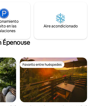
Alto Doubs y Suiza. cómodo y
no cómodo
perfectamente situado para unas
vacaciones inolvidables con sencillez.
os o para
ionamiento
ito en las
Aire acondicionado
alaciones
en Épenouse
Favorito entre huéspedes
Favorito entre huéspedes