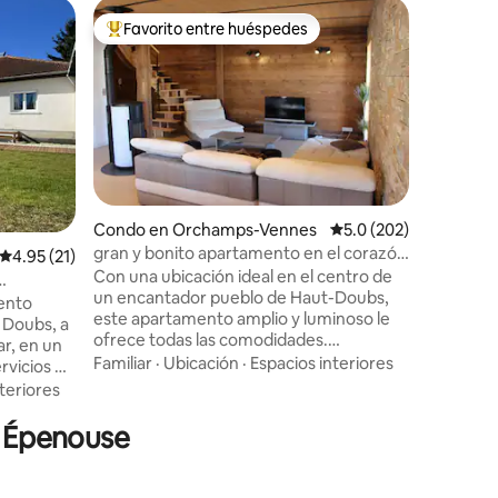
Apartame
Favorito entre huéspedes
Favorit
rido
Favorito entre huéspedes preferido
Favorit
Dames
Baume-l
tranquilo
Hermoso apart
luminoso 
zona resi
alojamie
alberga h
Ubicació
Consta de
cocina eq
garaje y
Condo en Orchamps-Vennes
Calificación promedio:
5.0 (202)
gratuitos
gran y bonito apartamento en el corazón
Calificación promedio: 4.95 de 5, 21 reseñas
4.95 (21)
todos los
de Haut-Doubs
Con una ubicación ideal en el centro de
hermosa 
un encantador pueblo de Haut-Doubs,
carácter.
ento
este apartamento amplio y luminoso le
bicicleta 
 Doubs, a
ofrece todas las comodidades.
Internet 
ar, en un
•Apartamento grande totalmente
Familiar
·
Ubicación
·
Espacios interiores
rvicios de
equipado. • Espacio seguro para motos y
 energías,
teriores
bicicletas. •Supermercado, panadería,
escubrir
tienda de comestibles, carnicería.
n Épenouse
ura y sus
•Restaurante, estanco. •Peluquería,
tre
parque infantil. •Pistas de petanca..
jes
Punto de partida ideal para explorar el
l