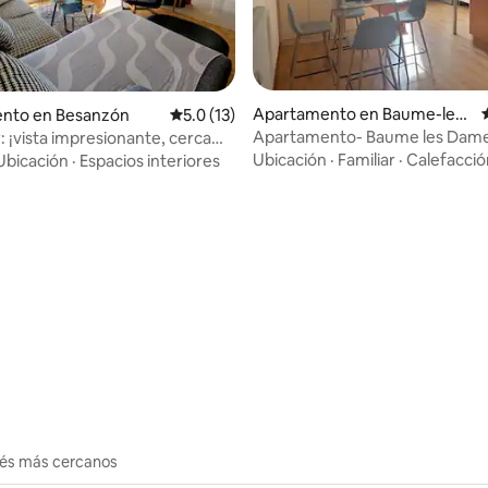
Apartamento en Baume-les-
nto en Besanzón
Calificación promedio: 5.0 de 5, 13 reseñas
5.0 (13)
Dames
Apartamento- Baume les Dam
: ¡vista impresionante, cerca
 de la ciudad!
Ubicación
·
Familiar
·
Calefacció
Ubicación
·
Espacios interiores
 4.94 de 5, 66 reseñas
erés más cercanos