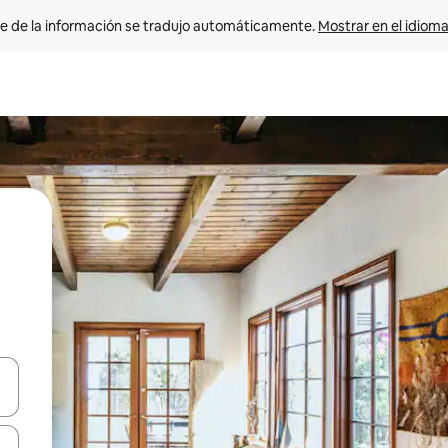
e de la información se tradujo automáticamente. 
Mostrar en el idioma
n las teclas de flecha hacia arriba y hacia abajo o explora con el tact