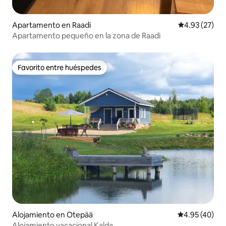
Apartamento en Raadi
Calificación 
4.93 (27)
Apartamento pequeño en la zona de Raadi
Favorito entre huéspedes
Favorito entre huéspedes
Alojamiento en Otepää
Calificación 
4.95 (40)
Alojamiento vacacional Kalda