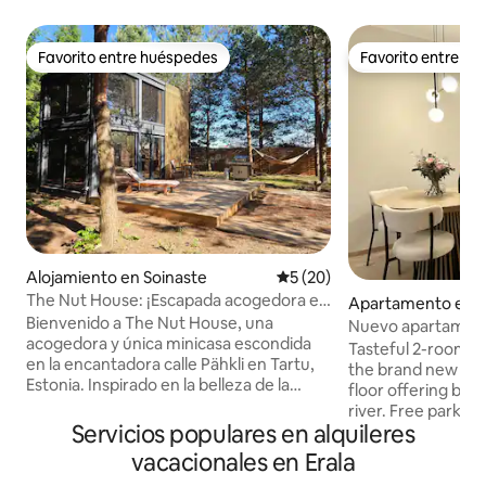
Favorito entre huéspedes
Favorito entre h
Favorito entre huéspedes
Favorito entre h
Alojamiento en Soinaste
Calificación promedio: 5 de 
5 (20)
The Nut House: ¡Escapada acogedora en
Apartamento en T
Tartu!
Bienvenido a The Nut House, una
Nuevo apartamento 
acogedora y única minicasa escondida
río
Tasteful 2-room a
en la encantadora calle Pähkli en Tartu,
the brand new de
Estonia. Inspirado en la belleza de la
floor offering beau
naturaleza y la alegría de la vida sencilla,
river. Free parking in front of the house.
nuestro pequeño escondite es el lugar
Servicios populares en alquileres
A large grocery sto
perfecto para relajarse, recargar
minute walk away, 
vacacionales en Erala
energías y volverse un poco “loco” de la
minute drive away. Ideal location if y