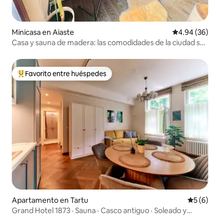
Minicasa en Aiaste
Calificación p
4.94 (36)
Casa y sauna de madera: las comodidades de la ciudad se
encuentran con la naturaleza
Favorito entre huéspedes
Favorito entre huéspedes preferido
Apartamento en Tartu
Calificac
5 (6)
Grand Hotel 1873 · Sauna · Casco antiguo · Soleado y
tranquilo