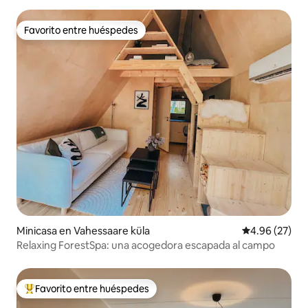
Favorito entre huéspedes
Favorito entre huéspedes
Minicasa en Vahessaare küla
Calificación p
4.96 (27)
Relaxing ForestSpa: una acogedora escapada al campo
Favorito entre huéspedes
Favorito entre huéspedes preferido