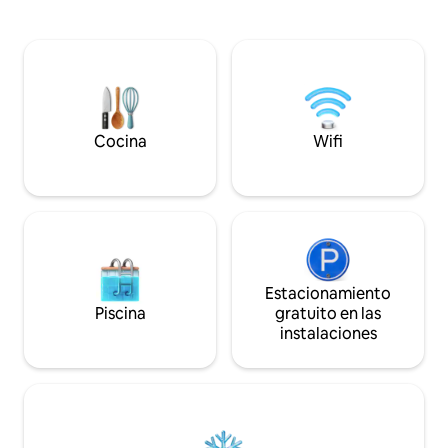
mejor manera posible. Ya sea que estés
want to be close to
tomando café bajo los pinos, acurrucado
little away from th
con un libro adentro o explorando la
the city. The apart
ciudad a pocos minutos, The Nut House
little amenities: 
es donde los espacios pequeños te
to a hairdryer. Com
llevan a grandes recuerdos.
never want to lea
Cocina
Wifi
Estacionamiento
Piscina
gratuito en las
instalaciones