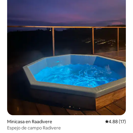
Minicasa en Raadivere
Calificación 
4.88 (17)
Espejo de campo Radivere