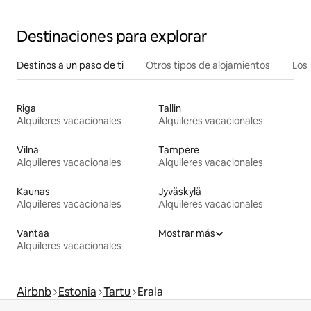
Destinaciones para explorar
Destinos a un paso de ti
Otros tipos de alojamientos
Los 
Riga
Tallin
Alquileres vacacionales
Alquileres vacacionales
Vilna
Tampere
Alquileres vacacionales
Alquileres vacacionales
Kaunas
Jyväskylä
Alquileres vacacionales
Alquileres vacacionales
Vantaa
Mostrar más
Alquileres vacacionales
Airbnb
Estonia
Tartu
Erala