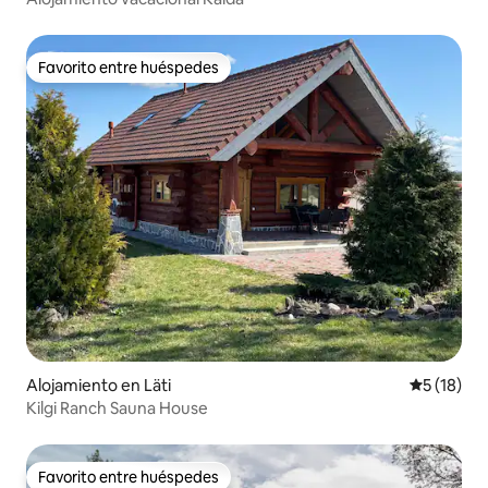
Favorito entre huéspedes
Favorito entre huéspedes
Alojamiento en Läti
Calificaci
5 (18)
Kilgi Ranch Sauna House
Favorito entre huéspedes
Favorito entre huéspedes