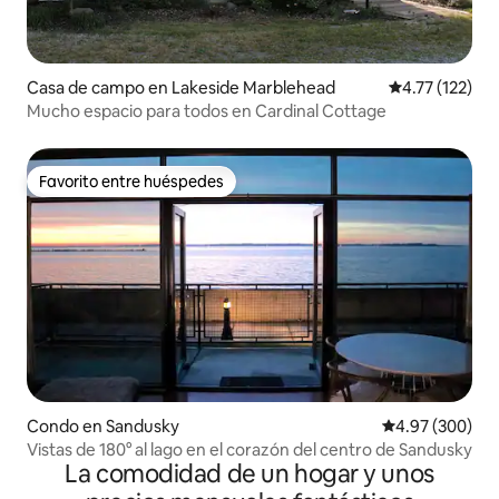
Casa de campo en Lakeside Marblehead
Calificación p
4.77 (122)
Mucho espacio para todos en Cardinal Cottage
Favorito entre huéspedes
Favorito entre huéspedes
Condo en Sandusky
Calificación pr
4.97 (300)
Vistas de 180° al lago en el corazón del centro de Sandusky
La comodidad de un hogar y unos