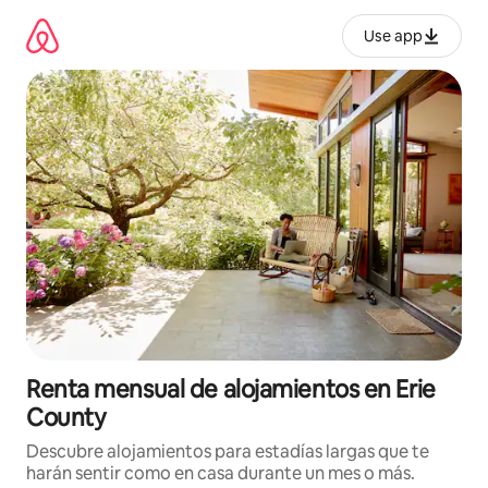
Omite
el
Use app
contenido
Renta mensual de alojamientos en Erie
County
Descubre alojamientos para estadías largas que te
harán sentir como en casa durante un mes o más.