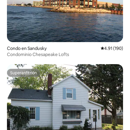
Condo en Sandusky
Calificación p
4.91 (190)
Condominio Chesapeake Lofts
Superanfitrión
Superanfitrión