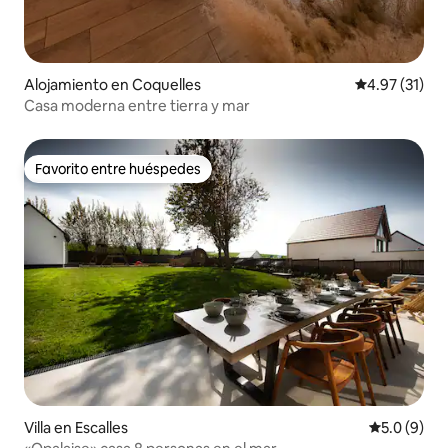
Alojamiento en Coquelles
Calificación 
4.97 (31)
Casa moderna entre tierra y mar
Favorito entre huéspedes
Favorito entre huéspedes
Villa en Escalles
Calificació
5.0 (9)