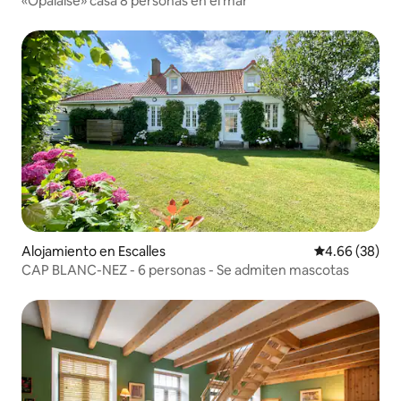
«Opalaise» casa 8 personas en el mar
Alojamiento en Escalles
Calificación p
4.66 (38)
CAP BLANC-NEZ - 6 personas - Se admiten mascotas