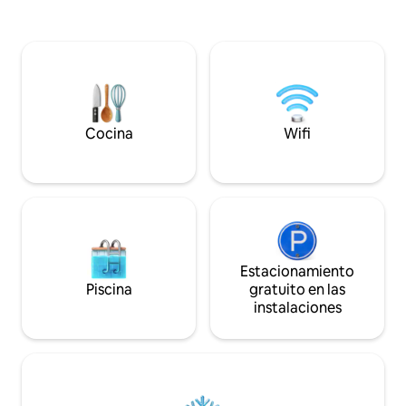
senderismo para p
También se ofrece
en el municipio. E
una superficie de 4
piso con acceso p
están hechas a su
privado.
Cocina
Wifi
Estacionamiento
Piscina
gratuito en las
instalaciones