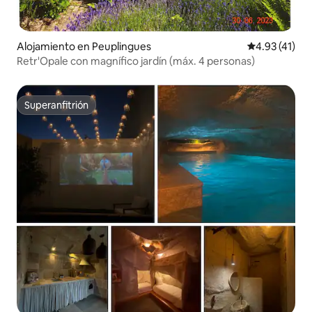
Alojamiento en Peuplingues
Calificación 
4.93 (41)
Retr'Opale con magnífico jardín (máx. 4 personas)
Superanfitrión
Superanfitrión