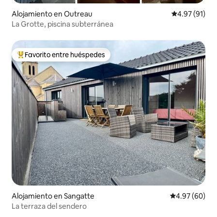
Alojamiento en Outreau
Calificación 
4.97 (91)
La Grotte, piscina subterránea
Favorito entre huéspedes
Favorito entre huéspedes preferido
Alojamiento en Sangatte
Calificación p
4.97 (60)
La terraza del sendero