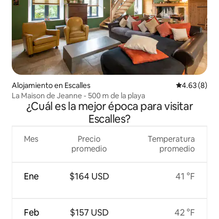
Alojamiento en Escalles
Calificación
4.63 (8)
La Maison de Jeanne - 500 m de la playa
¿Cuál es la mejor época para visitar
Escalles?
Mes
Precio
Temperatura
promedio
promedio
Ene
$164 USD
41 °F
Feb
$157 USD
42 °F