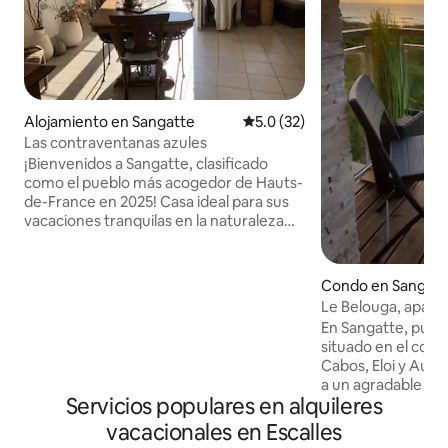
Alojamiento en Sangatte
Calificación promedio: 5.0 de 
5.0 (32)
Las contraventanas azules
¡Bienvenidos a Sangatte, clasificado
como el pueblo más acogedor de Hauts-
de-France en 2025! Casa ideal para sus
vacaciones tranquilas en la naturaleza
con terraza sin vecinos de frente en un
jardín arbolado orientado al suroeste a 10
minutos a pie de la playa En una zona
Condo en Sangatt
residencial, disfrutará del estilo de vida
Le Belouga, aparta
de Sangatte: descansar a la sombra de la
mar.
En Sangatte, pueb
higuera en el jardín, pasear por el
situado en el coraz
sendero costero, hacer ciclismo de
Cabos, Eloi y Auro
montaña en bicicleta eléctrica, practicar
a un agradable apa
windsurf... Chimenea de leña en invierno
Servicios populares en alquileres
mar. Acceso privad
Garaje para equipo deportivo
y a la magnífica pl
vacacionales en Escalles
los alrededores, va