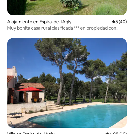
Alojamiento en Espira-de-l'Agly
Calificaci
5 (40)
Muy bonita casa rural clasificada *** en propiedad con
encanto