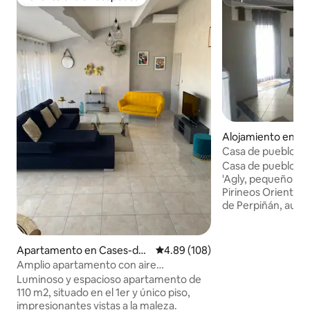
Favorito entre huéspedes
Superanfitrión
Alojamiento en Esp
gly
Casa de pueblo típ
Casa de pueblo de 
'Agly, pequeño pue
Pirineos Orientale
de Perpiñán, autob
mar, todas las tie
gratuito cercano, r
tranquila. Composición de la vivienda:
Apartamento en Cases-de-
Calificación promedio: 4.89 de 5
4.89 (108)
Planta baja: lavand
Pène
Amplio apartamento con aire
equipo de limpieza
acondicionado, aparcamiento privado
Luminoso y espacioso apartamento de
sofá cama, TV LC
wifi
110 m2, situado en el 1er y único piso,
, cocina totalment
impresionantes vistas a la maleza.