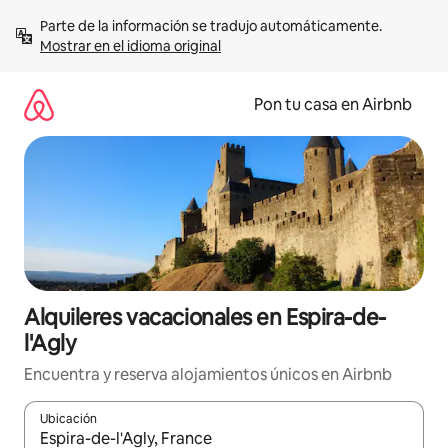
Omite
Parte de la información se tradujo automáticamente. 
el
Mostrar en el idioma original
contenido
Pon tu casa en Airbnb
Alquileres vacacionales en Espira-de-
l'Agly
Encuentra y reserva alojamientos únicos en Airbnb
Ubicación
Cuando los resultados estén disponibles, navega con las teclas d