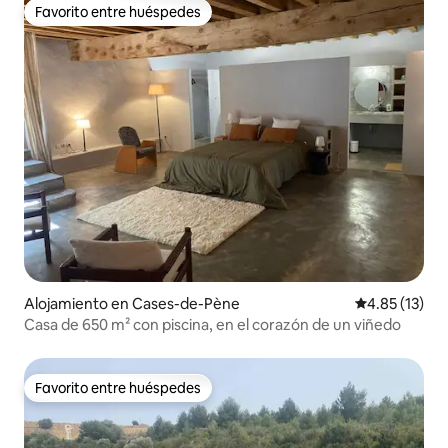
Favorito entre huéspedes
Favorito entre huéspedes
Alojamiento en Cases-de-Pène
Calificación 
4.85 (13)
Casa de 650 m² con piscina, en el corazón de un viñedo
Favorito entre huéspedes
Favorito entre huéspedes