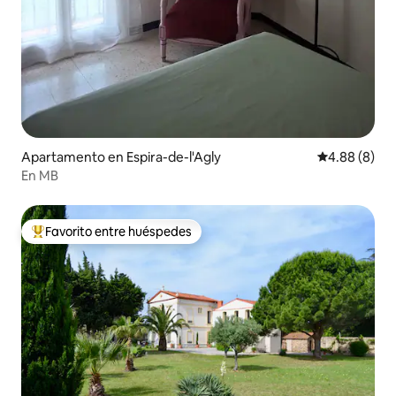
Apartamento en Espira-de-l'Agly
Calificación 
4.88 (8)
En MB
Favorito entre huéspedes
Favorito entre huéspedes preferido