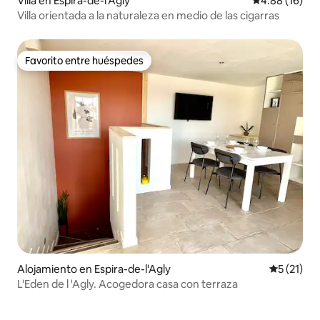
Villa en Espira-de-l'Agly
Calificación 
4.88 (16)
Villa orientada a la naturaleza en medio de las cigarras
Favorito entre huéspedes
Favorito entre huéspedes
Alojamiento en Espira-de-l'Agly
Calificaci
5 (21)
L'Eden de l 'Agly. Acogedora casa con terraza