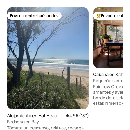
Favorito entre huéspedes
Favorito entre
Favorito entre huéspedes
Favorito entre hu
Cabaña en Kalang
Pequeño santuario 
cerca de Bellingen
Rainbow Creek fue
amantes y aventur
borde de la selva t
estás inmerso en l
pájaros, gusanos br
estrellas por la noche. Disfr
Alojamiento en Hat Head
Calificación promedio: 4.96 de 5
4.96 (137)
espacios lujosam
Birdsong on Bay
descansar o ser cre
Tómate un descanso, relájate, recarga