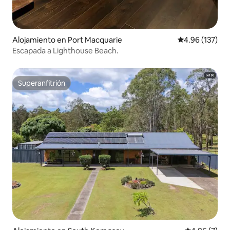
Alojamiento en Port Macquarie
Calificación p
4.96 (137)
Escapada a Lighthouse Beach.
Superanfitrión
Superanfitrión