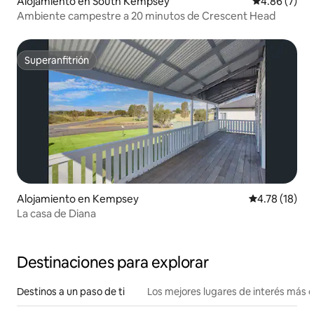
Alojamiento en South Kempsey
Calificación
4.86 (7)
Ambiente campestre a 20 minutos de Crescent Head
Superanfitrión
Superanfitrión
Alojamiento en Kempsey
Calificación 
4.78 (18)
La casa de Diana
Destinaciones para explorar
Destinos a un paso de ti
Los mejores lugares de interés más 