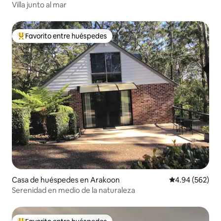
Villa junto al mar
Favorito entre huéspedes
Favorito entre huéspedes preferido
Casa de huéspedes en Arakoon
Calificación pr
4.94 (562)
Serenidad en medio de la naturaleza