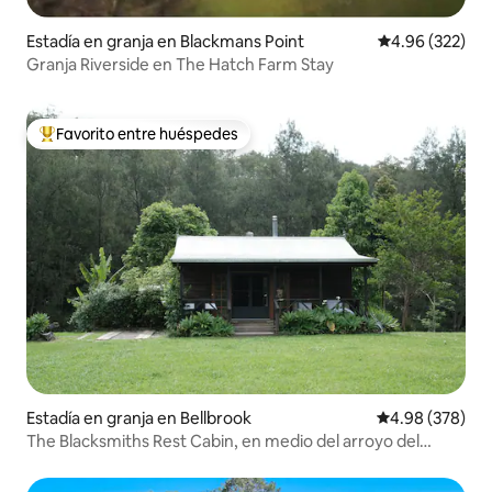
Estadía en granja en Blackmans Point
Calificación pr
4.96 (322)
Granja Riverside en The Hatch Farm Stay
Favorito entre huéspedes
Favorito entre huéspedes preferido
Estadía en granja en Bellbrook
Calificación pr
4.98 (378)
The Blacksmiths Rest Cabin, en medio del arroyo del
bosque