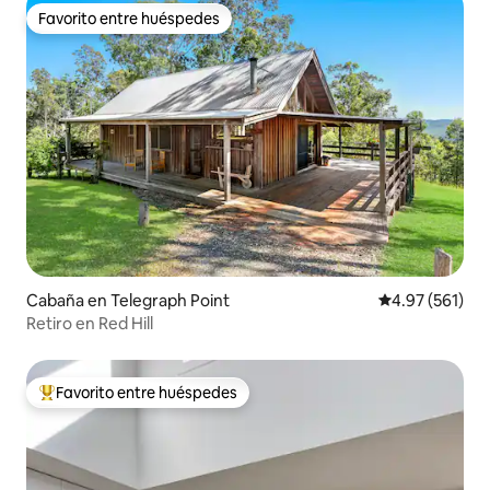
Favorito entre huéspedes
Favorito entre huéspedes
Cabaña en Telegraph Point
Calificación p
4.97 (561)
Retiro en Red Hill
Favorito entre huéspedes
Favorito entre huéspedes preferido