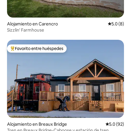
Alojamiento en Carencro
Calificació
5.0 (8)
Sizzlin' Farmhouse
Favorito entre huéspedes
Favorito entre huéspedes preferido
Alojamiento en Breaux Bridge
Calificación
5.0 (92)
Tren en Breaux Bridge-Caboose y estación de tren