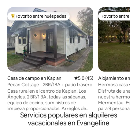
Favorito entre huéspedes
Favorito entre h
Favorito entre huéspedes preferido
Favorito entre h
Casa de campo en Kaplan
Calificación promedio: 5.0 de 
5.0 (45)
Alojamiento en Je
Pecan Cottage - 2BR/1BA + patio trasero
Hermosa casa situa
Mermentau
Casa rural en el centro de Kaplan, Los
Disfruta de una es
Ángeles. 2 BR/1 BA, todas las sábanas,
nuestra hermosa ca
equipo de cocina, suministros de
Mermentau. Esta c
limpieza proporcionados. Arreglos de
para 9 personas f
Servicios populares en alquileres
café, té y gofres disponibles.
un sofá cama tama
Electrodomésticos nuevos e internet de
dos baños comple
vacacionales en Evangeline
alta velocidad. Chimenea eléctrica, aire
una familia numerosa. Esta casa
acondicionado/calefacción mini-split en
una zona de estar 