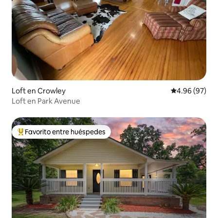
Loft en Crowley
Calificación p
4.96 (97)
Loft en Park Avenue
Favorito entre huéspedes
Favorito entre huéspedes preferido