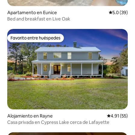
Apartamento en Eunice
Calificación
5.0 (39)
Bed and breakfast en Live Oak
Favorito entre huéspedes
Favorito entre huéspedes
Alojamiento en Rayne
Calificación 
4.91 (55)
Casa privada en Cypress Lake cerca de Lafayette