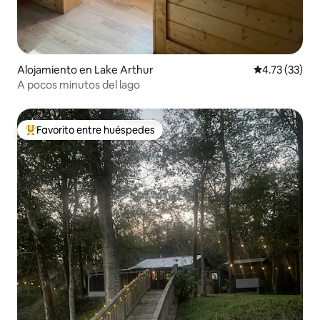
Alojamiento en Lake Arthur
Calificación 
4.73 (33)
A pocos minutos del lago
Favorito entre huéspedes
Favorito entre huéspedes preferido