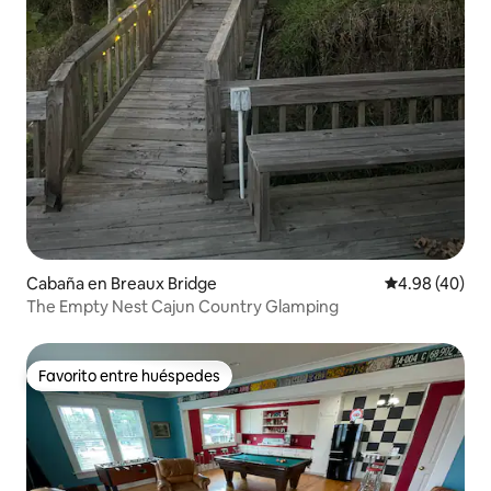
Cabaña en Breaux Bridge
Calificación p
4.98 (40)
The Empty Nest Cajun Country Glamping
Favorito entre huéspedes
Favorito entre huéspedes