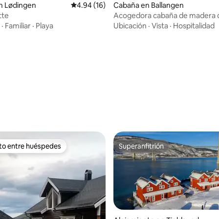
n Lødingen
Calificación promedio: 4.94 de 5, 16 reseñas
4.94 (16)
Cabaña en Ballangen
tte
Acogedora cabaña de madera d
sauna con vistas increíbles
·
Familiar
·
Playa
Ubicación
·
Vista
·
Hospitalidad
 4.93 de 5, 70 reseñas
ito entre huéspedes
Superanfitrión
 entre huéspedes preferido
Superanfitrión