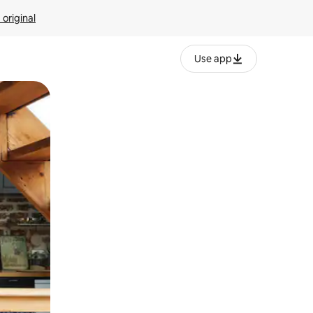
 original
Use app
o o desliza el dedo.