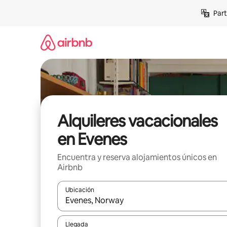
Omite
Part
el
contenido
Alquileres vacacionales
en Evenes
Encuentra y reserva alojamientos únicos en
Airbnb
Ubicación
Cuando los resultados estén disponibles, navega co
Llegada