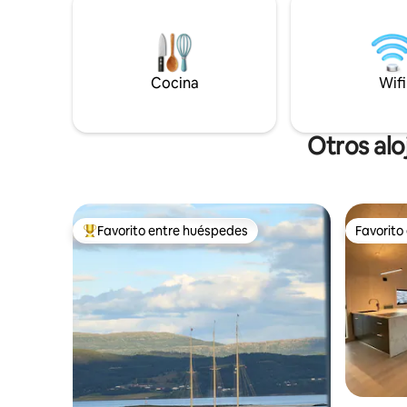
aurora y el sol de medianoche. A 20 de
tacones ni
Harstad, a 1 hora de Evenes. Sauna que
+ 3 minut
se puede reservar en el lugar. Ropa de
Restauran
cama, toallas, bata, pantuflas. Ventana
suministros. Encanto fuera de la
de techo, sin oscurecimiento - antifaz
Cocina
agua, elec
Wifi
para dormir.
móvil sol
disponible
Otros alo
Favorito entre huéspedes
Favorito
Favorito entre huéspedes preferido
Favorito