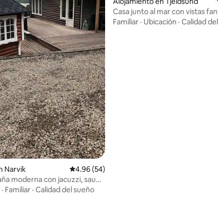
Alojamiento en Tjeldsund
Casa junto al mar con vistas fan
Familiar
·
Ubicación
·
Calidad de
 4.94 de 5, 35 reseñas
n Narvik
Calificación promedio: 4.96 de 5, 54 reseñas
4.96 (54)
ña moderna con jacuzzi, sauna
·
Familiar
·
Calidad del sueño