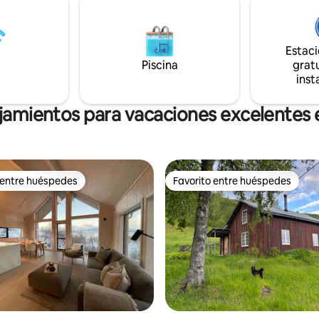
está situada en un lugar tranqui
 carritos) o a 3 minutos en auto
poca distancia en coche de la t
os de sendero forestal.
comestibles y de todo lo que ne
te y gasolinera 24/7 cerca para
Aquí disfrutarás de la naturaleza
Estac
 red: trae
comodidad.
tricidad para luces y carga
Piscina
gratu
amente. Baño exterior
inst
.
jamientos para vacaciones excelentes
 entre huéspedes
Favorito entre huéspedes
 entre huéspedes
Favorito entre huéspedes