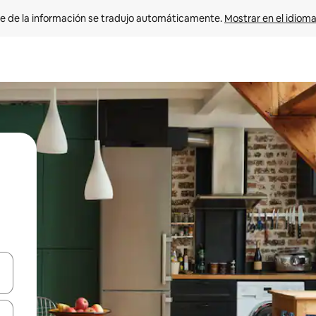
e de la información se tradujo automáticamente. 
Mostrar en el idioma
n las teclas de flecha hacia arriba y hacia abajo o explora con el tact