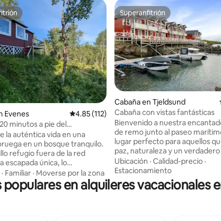
itrión
Superanfitrión
itrión
Superanfitrión
Cabaña en Tjeldsund
Cabaña con vistas fantásticas
4.94 de 5, 131 reseñas
n Evenes
Calificación promedio: 4.85 de 5, 112 reseñas
4.85 (112)
Bienvenido a nuestra encantad
20 minutos a pie del
de remo junto al paseo marítim
to
e la auténtica vida en una
lugar perfecto para aquellos q
ruega en un bosque tranquilo.
paz, naturaleza y un verdadero i
llo refugio fuera de la red
costero del norte de Noruega. 
Ubicación
·
Calidad-precio
·
a escapada única, lo
puedes disfrutar de las vistas al
Estacionamiento
emente aislada como para
·
Familiar
·
Moverse por la zona
pescar desde las montañas y re
s populares en alquileres vacacionales 
remota, pero cerca del
por completo en un entorno pr
Evenes. Perfecto para
También tenemos alquiler de b
noche antes de un vuelo
equipos si quieres explorar lo
 si llegas tarde. A solo 20
alrededores cercanos. Aunque la cabaña
 pie del aeropuerto (sin