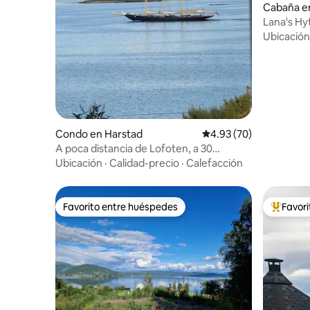
Cabaña e
Lana's Hy
Ubicación
Condo en Harstad
Calificación promedio:
4.93 (70)
A poca distancia de Lofoten, a 30
minutos del aeropuerto
Ubicación
·
Calidad-precio
·
Calefacción
Favorito entre huéspedes
Favor
Favorito entre huéspedes
Favorito