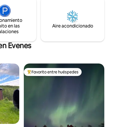
lo, está a
lavadora y secadora, cocina bien
ienda de
equipada con cafetera, microondas,
cesitas.
fogones, gofrera y hervidor de agua. Wifi
 y la
gratuito, acceso 5G, TV y espacio de
ionamiento
trabajo.
ito en las
Aire acondicionado
alaciones
 en Evenes
Favorito entre huéspedes
Favorito entre huéspedes preferido