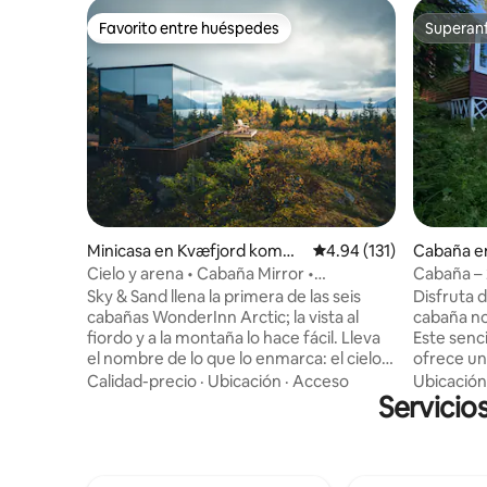
Favorito entre huéspedes
Superanf
Favorito entre huéspedes
Superanf
Minicasa en Kvæfjord komm
Calificación promedio: 
4.94 (131)
Cabaña e
une
Cielo y arena • Cabaña Mirror •
Cabaña – 
WonderInn Arctic
aeropuer
Sky & Sand llena la primera de las seis
Disfruta d
cabañas WonderInn Arctic; la vista al
cabaña no
fiordo y a la montaña lo hace fácil. Lleva
Este senci
el nombre de lo que lo enmarca: el cielo
ofrece un
arriba y la pálida costa del Kvæfjord abajo.
suficient
Calidad-precio
·
Ubicación
·
Acceso
Ubicación
El vidrio espejado refleja ambos a medida
Servicio
sentirse 
que cambia la luz. Cabaña espejo para
aeropuerto de 
dos: vidrio del piso al techo, jacuzzi en la
pasar la 
terraza privada, vistas desde la cama. Da
temprano o
hacia el cielo más amplio: ideal para la
minutos a