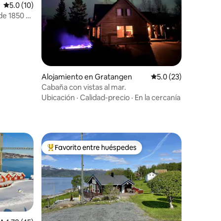
Calificación promedio: 5.0 de 5, 10 reseñas
5.0 (10)
e 1850 +
Alojamiento en Gratangen
Calificación promedi
5.0 (23)
Cabaña con vistas al mar.
Ubicación
·
Calidad-precio
·
En la cercanía
Favorito entre huéspedes
Favorito entre huéspedes preferido