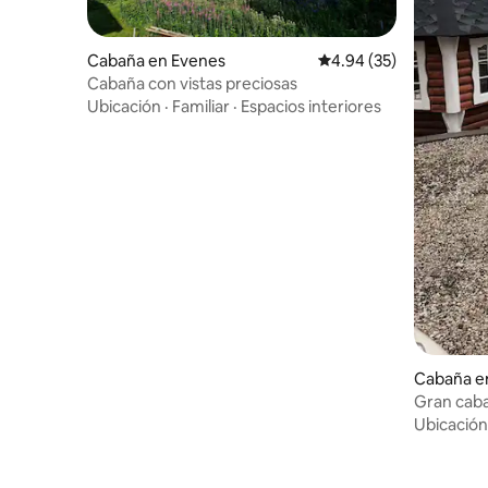
Cabaña en Evenes
Calificación promedio:
4.94 (35)
Cabaña con vistas preciosas
Ubicación
·
Familiar
·
Espacios interiores
Cabaña e
Gran caba
y billar
Ubicación