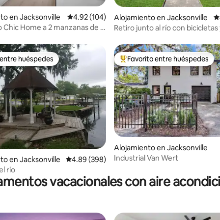
to en Jacksonville
Calificación promedio: 4.92 de 5, 104 reseñas
4.92 (104)
Alojamiento en Jacksonville
C
4.81 de 5, 188 reseñas
 Chic Home a 2 manzanas de la
Retiro junto al río con bicicletas
San Marcos
 entre huéspedes
Favorito entre huéspedes
 entre huéspedes
Favorito entre huéspedes prefe
Alojamiento en Jacksonville
Industrial Van Wert
4.95 de 5, 107 reseñas
to en Jacksonville
Calificación promedio: 4.89 de 5, 398 reseñas
4.89 (398)
el río
mentos vacacionales con aire acondi