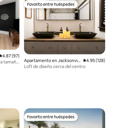
Favorito entre huéspedes
Favorito entre huéspedes
Calificación promedio: 4.87 de 5, 97 reseñas
4.87 (97)
Apartamento en Jacksonvill
Calificación promedio: 
4.95 (128)
ma tamaño
e
Loft de diseño cerca del centro
Favorito entre huéspedes
rido
Favorito entre huéspedes