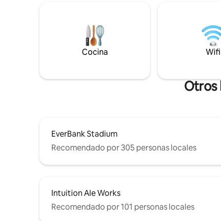
encantadora sala de estar con chimenea
TIAA Bank
de gas, cocina nueva con
bares y de
electrodomésticos de acero inoxidable y
Gracias a s
granito, lavandería interior,
estaciona
características arquitectónicas históricas
equipada, 
y patio trasero privado con zona de estar,
estancias
Cocina
Wifi
chimenea, juegos y barbacoa. ¡Increíble
privacida
ubicación con una accesibilidad a pie
inigualable!
Otros 
EverBank Stadium
Recomendado por 305 personas locales
Intuition Ale Works
Recomendado por 101 personas locales