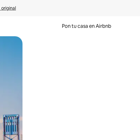
 original
Pon tu casa en Airbnb
o o desliza el dedo.