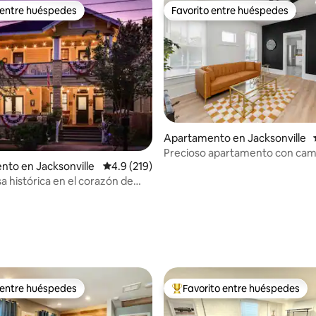
 entre huéspedes
Favorito entre huéspedes
 entre huéspedes
Favorito entre huéspedes
Apartamento en Jacksonville
Precioso apartamento con ca
to en Jacksonville
Calificación promedio: 4.9 de 5, 219 reseñas
4.9 (219)
king
a histórica en el corazón de
d
4.96 de 5, 333 reseñas
 entre huéspedes
Favorito entre huéspedes
 entre huéspedes
Favorito entre huéspedes prefe