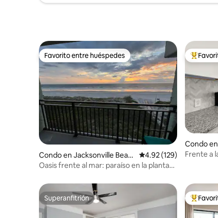
Favorito entre huéspedes
Favor
Favorito entre huéspedes
Favorito
Condo en 
Frente a l
Condo en Jacksonville Beac
Calificación promedio: 
4.92 (129)
paso de t
h
Oasis frente al mar: paraíso en la planta
superior
Superanfitrión
Favor
Superanfitrión
Favorito