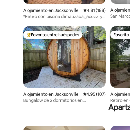
Alojamien
Alojamiento en Jacksonville
Calificación promedio: 
4.81 (188)
San Marco
*Retiro con piscina climatizada, jacuzzi y
plaza de 
parrilla • Wifi gratuito
Favorito entre huéspedes
Favorito
Favorito entre huéspedes preferido
Favorito
Alojamiento en Jacksonville
Calificación promedio: 
4.95 (107)
Alojamien
Bungalow de 2 dormitorios en
Retiro en 
Aparta
Jacksonville | Sauna y apto para perros