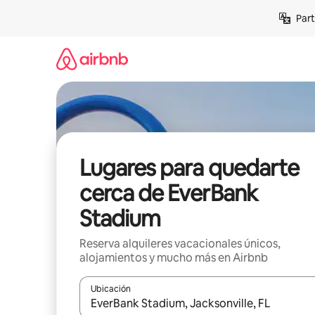
Omite
Part
el
contenido
Lugares para quedarte
cerca de EverBank
Stadium
Reserva alquileres vacacionales únicos,
alojamientos y mucho más en Airbnb
Ubicación
Cuando los resultados estén disponibles, navega co