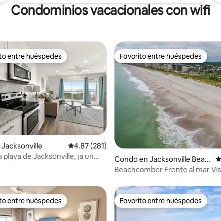
Condominios vacacionales con wifi
ito entre huéspedes
Favorito entre huéspedes
 entre huéspedes preferido
Favorito entre huéspedes
Jacksonville
Calificación promedio: 4.87 de 5, 281 reseñas
4.87 (281)
a playa de Jacksonville, ¡a un
4.92 de 5, 129 reseñas
Condo en Jacksonville Beac
C
odo!
h
Beachcomber Frente al mar Vista
panorámica de 180 grados
ito entre huéspedes
Favorito entre huéspedes
 entre huéspedes preferido
Favorito entre huéspedes