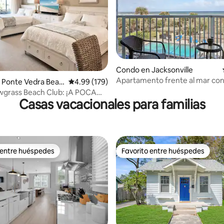
Condo en Jacksonville
Apartamento frente al mar con 
.84 de 5, 290 reseñas
 Ponte Vedra Beac
Calificación promedio: 4.99 de 5, 179 reseñas
4.99 (179)
piscina y parque
wgrass Beach Club: ¡A POCA
Casas vacacionales para familias
A PIE de la PLAYA!
 entre huéspedes
Favorito entre huéspedes
 entre huéspedes
Favorito entre huéspedes