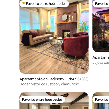
Favorito entre huéspedes
Favorito
Favorito entre huéspedes preferido
Favorito
Apartamen
Lujosa cas
Springfiel
Apartamento en Jacksonvill
Calificación promedio: 
4.96 (333)
e
Hogar histórico rústico y glamuroso
Favorito entre huéspedes
Favorito
Favorito entre huéspedes
Favorito