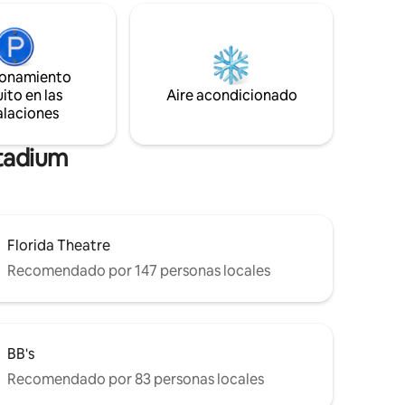
está a poca distancia a pie de
 ¡A
restaurantes y cervecerías. Totalmente
taría la
equipada para una estancia fantástica. La
casa fue diseñada para parecerse a una
a en unos
ionamiento
casa histórica centenaria. Cuenta con
ito en las
Aire acondicionado
porches delanteros y traseros con un
alaciones
banco en forma de L incorporado para
que la familia y los amigos se reúnan.
Stadium
Florida Theatre
Recomendado por 147 personas locales
BB's
Recomendado por 83 personas locales