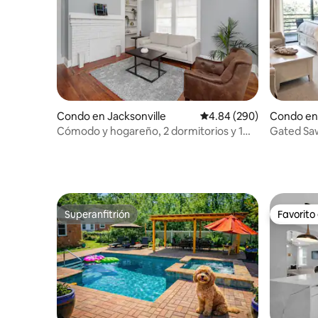
Condo en Jacksonville
Calificación promedio: 4
4.84 (290)
Condo en
h
Cómodo y hogareño, 2 dormitorios y 1
Gated Sa
baño.
distancia 
Superanfitrión
Favorito
Superanfitrión
Favorito