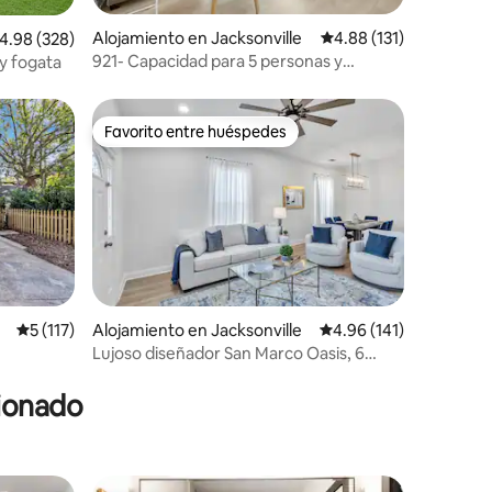
Alojamiento en Jacksonville
Calificación promedio: 
4.88 (131)
alificación promedio: 4.98 de 5, 328 reseñas
4.98 (328)
921- Capacidad para 5 personas y
 y fogata
mascotas, acogedora casa de San Marco
cerca de la diversión
Favorito entre huéspedes
rido
Favorito entre huéspedes
Calificación promedio: 5 de 5, 117 reseñas
5 (117)
Alojamiento en Jacksonville
Calificación promedio: 
4.96 (141)
Lujoso diseñador San Marco Oasis, 6
dormitorios
cionado