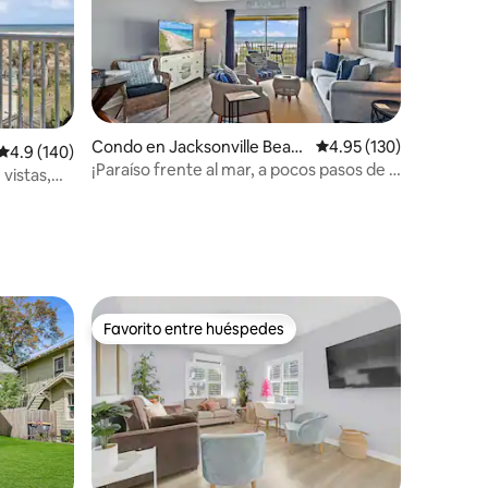
Condo en Jacksonville Beac
Calificación promedio: 
4.95 (130)
Calificación promedio: 4.9 de 5, 140 reseñas
4.9 (140)
h
¡Paraíso frente al mar, a pocos pasos de la
vistas,
playa!
Favorito entre huéspedes
Favorito entre huéspedes