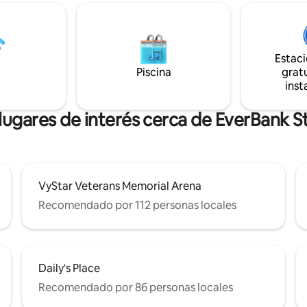
 Field, de restaurantes, de
patio completamente cercado.
 las principales atracciones.
nuestro labrador negro le encan
u wifi rápido, su fácil
compañía! Llega a TIAA Bank Field en
miento y su cocina totalmente
menos de 5 minutos o a la play
es ideal para familias, parejas o
Estac
25 minutos. Debes tener 25 años para
 de negocios. Comodidad,
Piscina
gratu
reservar
d y ubicación, todo en uno.
inst
lugares de interés cerca de EverBank 
VyStar Veterans Memorial Arena
Recomendado por 112 personas locales
Daily's Place
Recomendado por 86 personas locales