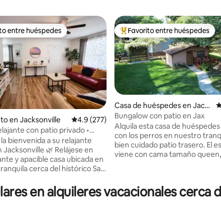
ito entre huéspedes
Favorito entre huéspedes
 entre huéspedes preferido
Favorito entre huéspedes prefe
Casa de huéspedes en Jacks
C
onville
Bungalow con patio en Jax
4.98 de 5, 302 reseñas
to en Jacksonville
Calificación promedio: 4.9 de 5, 277 reseñas
4.9 (277)
Alquila esta casa de huéspedes
lajante con patio privado •
con los perros en nuestro tranq
 centro de la ciudad
la bienvenida a su relajante
bien cuidado patio trasero. El e
 Jacksonville 🌿 Relájese en
viene con cama tamaño queen,
ante y apacible casa ubicada en
armario, mininevera, Keurig,
tranquila cerca del histórico San
microondas, mesa y sillas. Disfr
sfrute de un amplio patio
DirecTV y un router wifi dedica
ivado, ideal para tomar el café
res en alquileres vacacionales cerca 
Disfruta de una tranquila taza d
ñana o relajarse después de un
de un cóctel por la noche en la 
 A solo 5–8 minutos del centro
madera adjunta. Se anima a los perros
ad, del VyStar Arena, del
bien educados a correr libreme