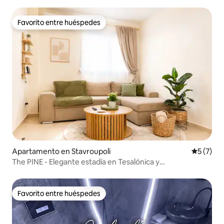
Favorito entre huéspedes
Favorito entre huéspedes
Apartamento en Stavroupoli
Calificac
5 (7)
The PINE - Elegante estadía en Tesalónica y
estacionamiento privado
Favorito entre huéspedes
Favorito entre huéspedes