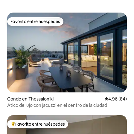
Favorito entre huéspedes
Favorito entre huéspedes
Condo en Thessaloniki
Calificación p
4.96 (84)
Ático de lujo con jacuzzi en el centro de la ciudad
Favorito entre huéspedes
Favorito entre huéspedes preferido