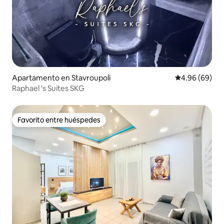
Apartamento en Stavroupoli
Calificación p
4.96 (69)
Raphael 's Suites SKG
Favorito entre huéspedes
Favorito entre huéspedes