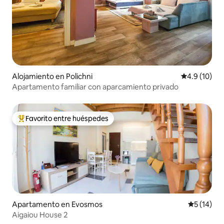
Alojamiento en Polichni
Calificación
4.9 (10)
Apartamento familiar con aparcamiento privado
Favorito entre huéspedes
Favorito entre huéspedes preferido
Apartamento en Evosmos
Calificaci
5 (14)
Aigaiou House 2