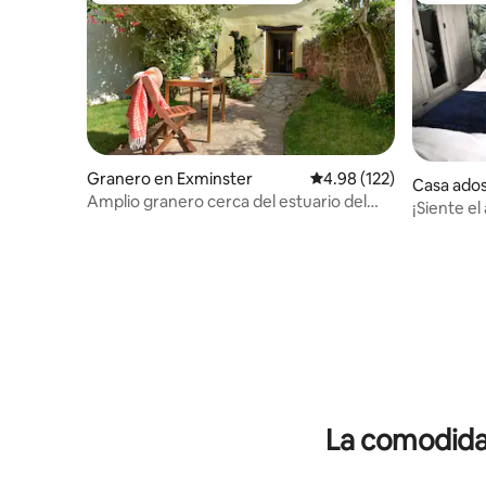
Granero en Exminster
Calificación promedio: 
4.98 (122)
Casa ado
Amplio granero cerca del estuario del
¡Siente e
Exe, playas y ciudad
hogar!
La comodidad