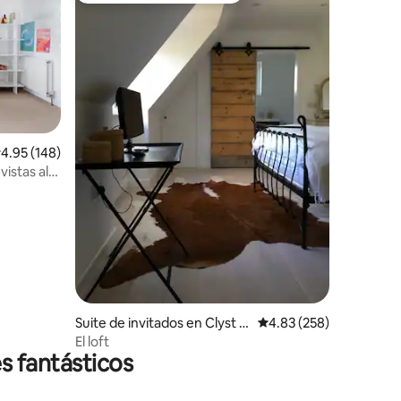
alificación promedio: 4.95 de 5, 148 reseñas
4.95 (148)
istas al
Suite de invitados en Clyst S
Calificación promedio: 
4.83 (258)
aint George
El loft
s fantásticos