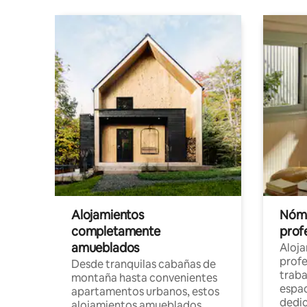
Alojamientos
Nóma
completamente
profe
amueblados
Aloj
profe
Desde tranquilas cabañas de
traba
montaña hasta convenientes
espac
apartamentos urbanos, estos
dedi
alojamientos amueblados