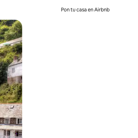
Pon tu casa en Airbnb
o o desliza el dedo.