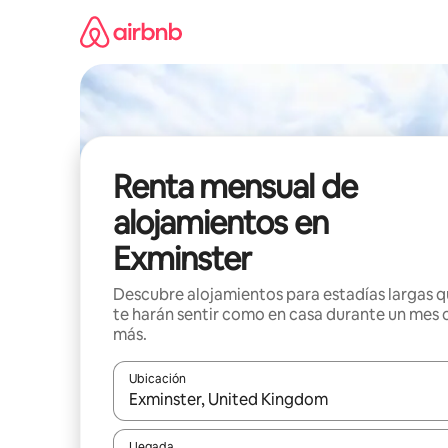
Omite
el
contenido
Renta mensual de
alojamientos en
Exminster
Descubre alojamientos para estadías largas 
te harán sentir como en casa durante un mes 
más.
Ubicación
Cuando los resultados estén disponibles, navega co
Llegada