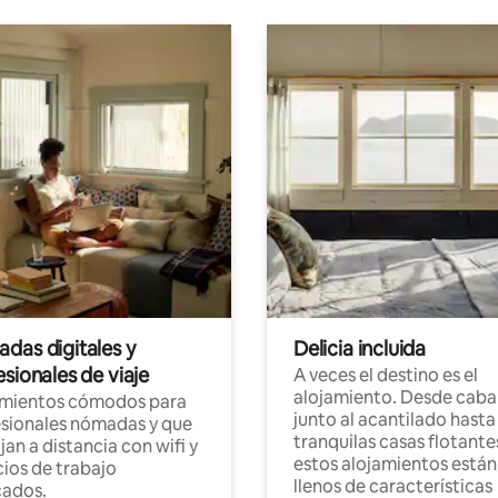
das digitales y
Delicia incluida
sionales de viaje
A veces el destino es el
alojamiento. Desde caba
amientos cómodos para
junto al acantilado hasta
sionales nómadas y que
tranquilas casas flotante
jan a distancia con wifi y
estos alojamientos están
ios de trabajo
llenos de características
cados.