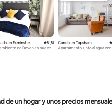
4.98 de 5, 122 reseñas
sada en Exminster
Calificación promedio: 5 de 5, 5 reseñas
5 (5)
Condo en Topsham
C
l ambiente de Devon en nuestro
Apartamento junto al agua con v
estuario y al muelle
 de un hogar y unos precios mensuale