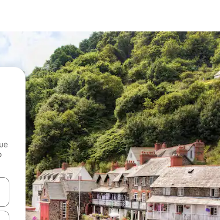
que
o
n las teclas de flecha hacia arriba y hacia abajo o explora con el tact