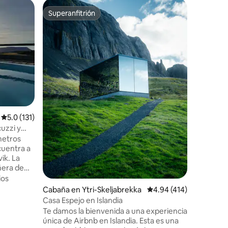
Cabaña e
Superanfitrión
Favor
rido
Superanfitrión
Favorit
Suite Bre
Instálate
refugio t
y al mar,
valoran l
naturale
Ubicació
cuadrado
hidromasa
completa
vistas al
Calificación promedio: 5.0 de 5, 131 reseñas
5.0 (131)
de Reikia
perfecto 
uzzi y
de Island
metros
capital, 
cuentra a
a la que r
ik. La
ñera de
ire libre
ios
e la
Cabaña en Ytri-Skeljabrekka
Calificación promedio: 
4.94 (414)
a puesta de
Casa Espejo en Islandia
tienen
Te damos la bienvenida a una experiencia
ordo y a
única de Airbnb en Islandia. Esta es una
cabaña es