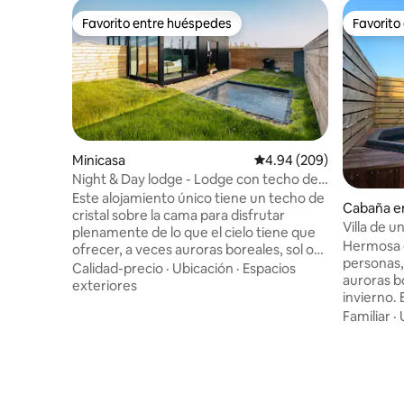
Favorito entre huéspedes
Favorito
Favorito entre huéspedes
Favorito
Minicasa
Calificación promedio: 4
4.94 (209)
Night & Day lodge - Lodge con techo de
cristal y bañera de hidromasaje
Este alojamiento único tiene un techo de
Cabaña e
cristal sobre la cama para disfrutar
Villa de u
plenamente de lo que el cielo tiene que
Hermosa 
ofrecer, a veces auroras boreales, sol o
personas, 
nieve. Cada temporada trae sus propias
Calidad-precio
·
Ubicación
·
Espacios
auroras b
aventuras y cada estancia es especial. En
exteriores
invierno. 
el exterior hay un jardín privado con una
de estar,
Familiar
·
gran bañera de hidromasaje para
predeterm
sumergirse y disfrutar de la noche. La
la cocina
casa de campo se encuentra en una casa
cocina, ne
de verano rural, a poca distancia en
utensilio
coche de las cascadas de Hraunfossar,
terraza c
las cuevas de Víðgelmir, el glaciar