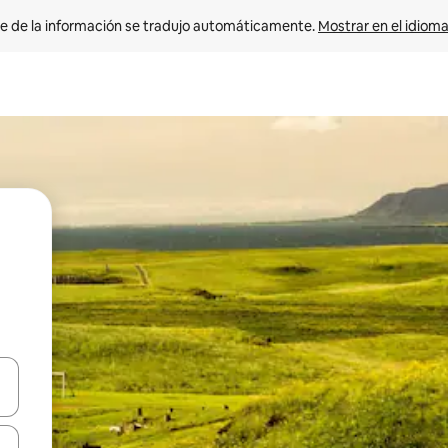
e de la información se tradujo automáticamente. 
Mostrar en el idioma
n las teclas de flecha hacia arriba y hacia abajo o explora con el tact