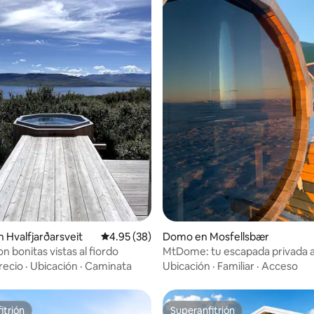
 4.91 de 5, 23 reseñas
 Hvalfjarðarsveit
Calificación promedio: 4.95 de 5, 38 reseñas
4.95 (38)
Domo en Mosfellsbær
 bonitas vistas al fiordo
MtDome: tu escapada privada al
medianoche
recio
·
Ubicación
·
Caminata
Ubicación
·
Familiar
·
Acceso
itrión
Superanfitrión