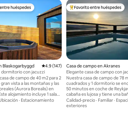
 entre huéspedes
Favorito entre huéspedes
 entre huéspedes
Favorito entre huéspedes prefe
.94 de 5, 209 reseñas
n Blaskogarbyggd
Calificación promedio: 4.9 de 5, 147 reseñas
4.9 (147)
Casa de campo en Akranes
n dormitorio con jacuzzi
Elegante casa de campo con jac
vistas impresionantes
casa de campo de 40 m2 para 2
Nuestra casa de campo de 78 
gran vista a las montañas y las
cuadrados y 1 dormitorio se en
oreales (Aurora Borealis) en
50 minutos en coche de Reykjav
Este alojamiento incluye 1 sala
cabaña es lujosa y tiene una ba
 1 dormitorio (camas dobles
hidromasaje de agua natural al a
Ubicación
·
Estacionamiento
Calidad-precio
·
Familiar
·
Espac
inadas) y 1 baño con ducha. En
desde donde puedes disfrutar d
exteriores
 hay una máquina Nespresso,
aurora boreal o de la fantástic
vera, lavavajillas, microondas y
sol. La sala de estar y el balcón 
s de cocina. Cuenta con una
unas vistas espectaculares al fi
on vistas a la montaña y una
las montañas circundantes. La 