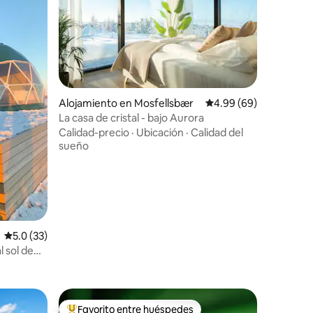
Alojamiento en Mosfellsbær
Calificación promedio:
4.99 (69)
La casa de cristal - bajo Aurora
Calidad-precio
·
Ubicación
·
Calidad del
sueño
Calificación promedio: 5.0 de 5, 33 reseñas
5.0 (33)
 sol de
Favorito entre huéspedes