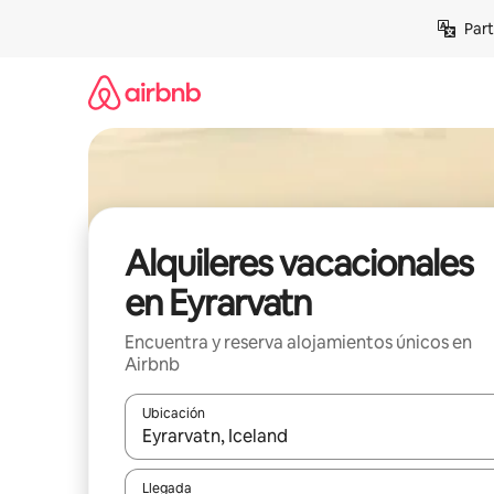
Omite
Part
el
contenido
Alquileres vacacionales
en Eyrarvatn
Encuentra y reserva alojamientos únicos en
Airbnb
Ubicación
Cuando los resultados estén disponibles, navega co
Llegada