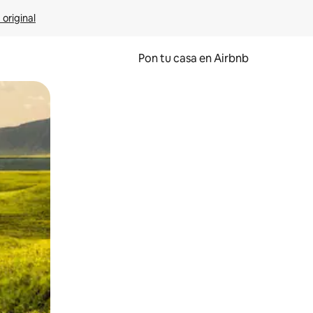
 original
Pon tu casa en Airbnb
o o desliza el dedo.