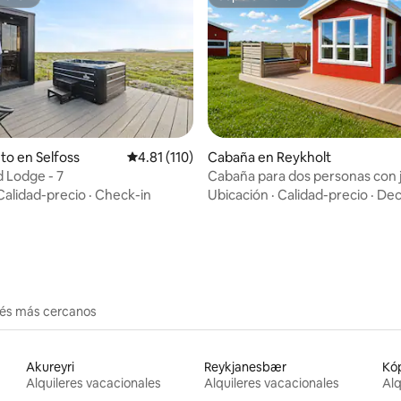
itrión
Superanfitrión
 4.94 de 5, 67 reseñas
to en Selfoss
Calificación promedio: 4.81 de 5, 110 reseñas
4.81 (110)
Cabaña en Reykholt
 Lodge - 7
Cabaña para dos personas con j
Vista azul
Calidad-precio
·
Check-in
Ubicación
·
Calidad-precio
·
Dec
erés más cercanos
Akureyri
Reykjanesbær
Kó
Alquileres vacacionales
Alquileres vacacionales
Alq