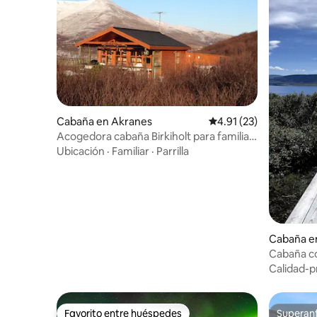
Cabaña en Akranes
Calificación promedio:
4.91 (23)
Acogedora cabaña Birkiholt para familias
y personas individuales
Ubicación
·
Familiar
·
Parrilla
Cabaña en
Cabaña con
Calidad-p
Favorito entre huéspedes
Superanf