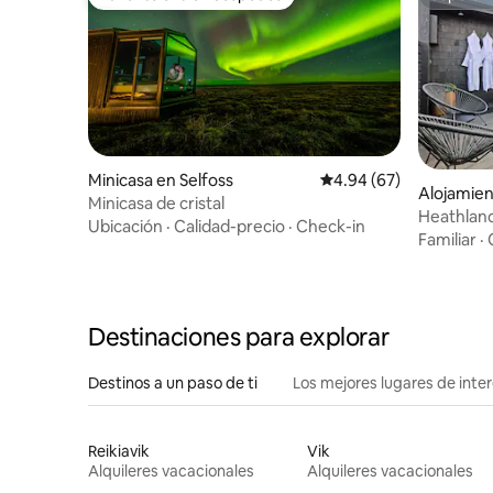
Favorito entre huéspedes
Superanf
Minicasa en Selfoss
Calificación promedio:
4.94 (67)
Alojamien
Minicasa de cristal
Heathland
Ubicación
·
Calidad-precio
·
Check-in
Familiar
·
Destinaciones para explorar
Destinos a un paso de ti
Los mejores lugares de int
Reikiavik
Vik
Alquileres vacacionales
Alquileres vacacionales