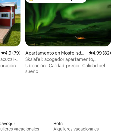
Favorito entre huéspedes preferido
Calificación promedio: 4.9 de 5, 79 reseñas
4.9 (79)
Apartamento en Mosfellsdal
Calificación promedio:
4.99 (82)
ur
acuzzi -
Skalafell: acogedor apartamento,
entorno espectacular
oración
Ubicación
·
Calidad-precio
·
Calidad del
sueño
pavogur
Höfn
uileres vacacionales
Alquileres vacacionales