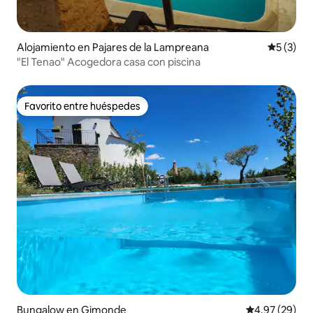
Alojamiento en Pajares de la Lampreana
Calificac
5 (3)
"El Tenao" Acogedora casa con piscina
Favorito entre huéspedes
Favorito entre huéspedes
Bungalow en Gimonde
Calificación p
4.97 (29)