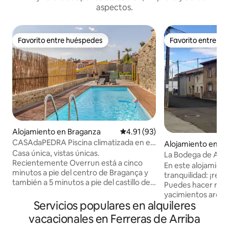
aspectos.
Favorito entre huéspedes
Favorito entre h
Favorito entre huéspedes
Favorito entre h
Alojamiento en Braganza
Calificación promedio: 4.91 de 
4.91 (93)
CASAdaPEDRA Piscina climatizada en el
Alojamiento en F
centro de Bragança
Casa única, vistas únicas.
e Tábara
La Bodega de Ant
Recientemente Overrun está a cinco
En este alojamient
minutos a pie del centro de Bragança y
tranquilidad: ¡reláj
también a 5 minutos a pie del castillo de
Puedes hacer rutas
Bragança (centro histórico). La casa
yacimientos arque
tiene varios patios donde puedes usar la
Servicios populares en alquileres
romanos, monasteri
barbacoa , la piscina , relajarte en el aire
medievo, pinturas
vacacionales en Ferreras de Arriba
libre o tomar el sol. Las fotos son
baño en río y emba