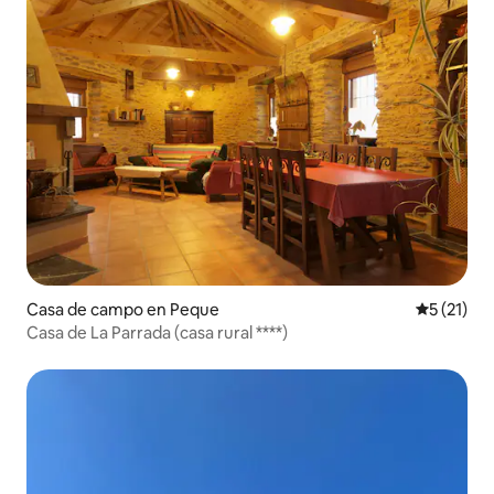
Casa de campo en Peque
Calificaci
5 (21)
Casa de La Parrada (casa rural ****)