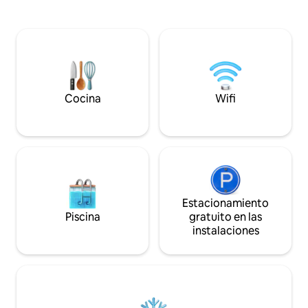
iluminadoras. EL ESPACIO ES tan ÚNICO
senderismo o sim
QUE TIENE LA TRANQUILIDAD DE una
tranquilamente y r
ZONA RURAL, PERO está EN EL CENTRO
viene de la monta
DE LA CIUDAD DE BRAGANÇA . La
animales salvajes 
piscina climatizada permite su uso hasta
jabalíes… También
noviembre y desde febrero .
fútbol, pádel , balo
romano…
Cocina
Wifi
Estacionamiento
Piscina
gratuito en las
instalaciones