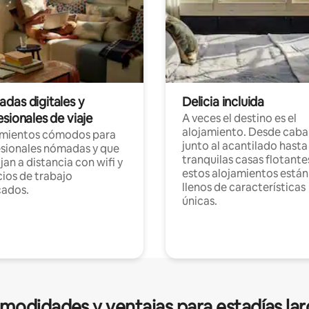
das digitales y
Delicia incluida
sionales de viaje
A veces el destino es el
alojamiento. Desde caba
amientos cómodos para
junto al acantilado hasta
sionales nómadas y que
tranquilas casas flotante
jan a distancia con wifi y
estos alojamientos están
ios de trabajo
llenos de características
cados.
únicas.
modidades y ventajas para estadías lar