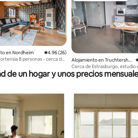
nto en Nordheim
Calificación promedio: 4.96 de 5, 26 reseñas
4.96 (26)
ortensia 8 personas - cerca de
4.94 de 5, 121 reseñas
Alojamiento en Truchtershei
C
rgo
m
Cerca de Estrasburgo, estudio 
 de un hogar y unos precios mensuale
campo