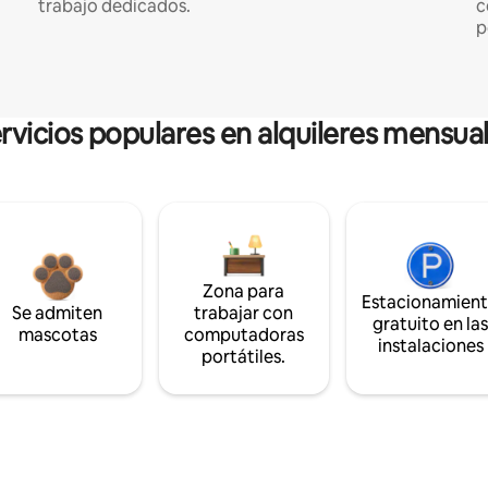
trabajo dedicados.
c
p
rvicios populares en alquileres mensua
Zona para
Estacionamien
Se admiten
trabajar con
gratuito en la
mascotas
computadoras
instalaciones
portátiles.