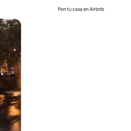
Pon tu casa en Airbnb
o o desliza el dedo.