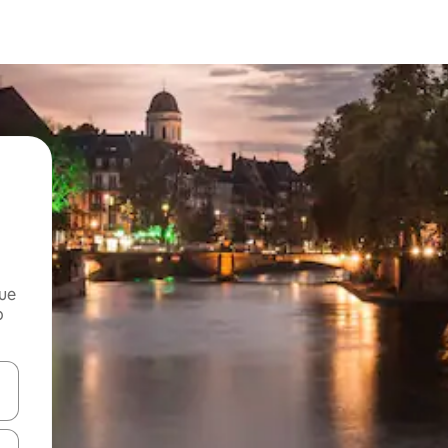
que
o
n las teclas de flecha hacia arriba y hacia abajo o explora con el tact