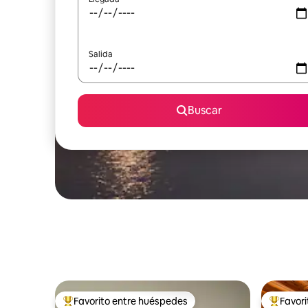
Salida
Buscar
Favorito entre huéspedes
Favor
Favorito entre huéspedes preferido
Favorito