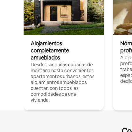
Alojamientos
Nóma
completamente
profe
amueblados
Aloj
profe
Desde tranquilas cabañas de
traba
montaña hasta convenientes
espac
apartamentos urbanos, estos
dedi
alojamientos amueblados
cuentan con todos las
comodidades de una
vivienda.
Co