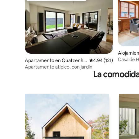
Alojamie
Casa de H
Apartamento en Quatzenhe
Calificación promedio: 
4.94 (121)
Estrasbu
im
Apartamento atípico, con jardín
La comodidad