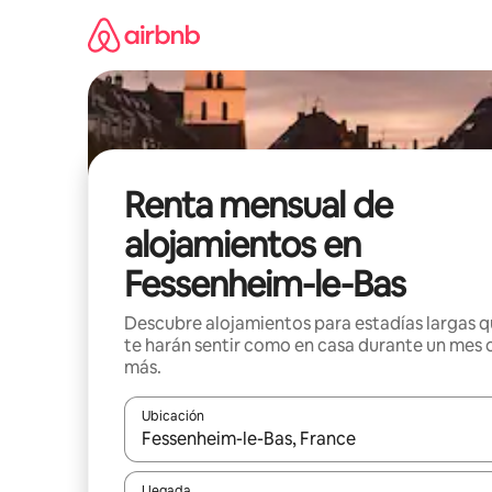
Omite
el
contenido
Renta mensual de
alojamientos en
Fessenheim-le-Bas
Descubre alojamientos para estadías largas 
te harán sentir como en casa durante un mes 
más.
Ubicación
Cuando los resultados estén disponibles, navega co
Llegada