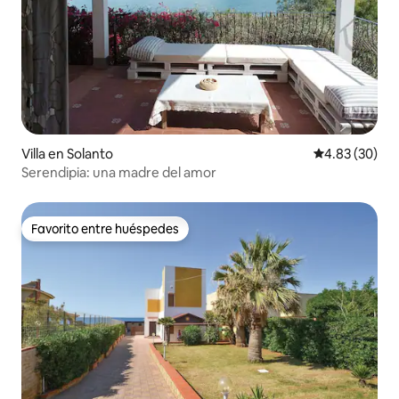
Villa en Solanto
Calificación p
4.83 (30)
Serendipia: una madre del amor
Favorito entre huéspedes
Favorito entre huéspedes