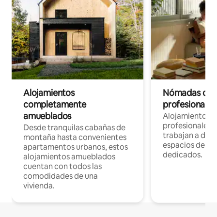
Alojamientos
Nómadas digit
completamente
profesionales 
amueblados
Alojamientos 
profesionales 
Desde tranquilas cabañas de
trabajan a dist
montaña hasta convenientes
espacios de tr
apartamentos urbanos, estos
dedicados.
alojamientos amueblados
cuentan con todos las
comodidades de una
vivienda.