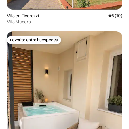
Villa en Ficarazzi
Calificaci
5 (10)
Villa Mucera
Favorito entre huéspedes
Favorito entre huéspedes