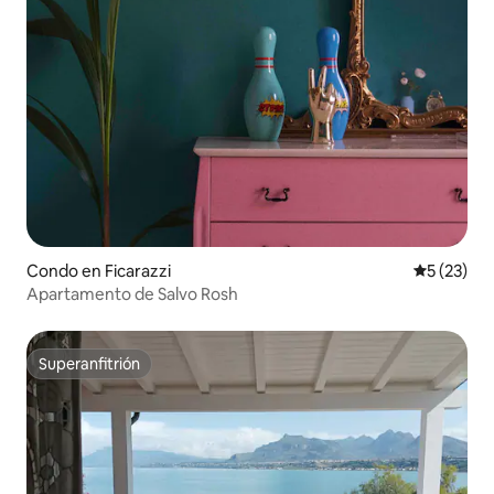
Condo en Ficarazzi
Calificaci
5 (23)
Apartamento de Salvo Rosh
Superanfitrión
Superanfitrión