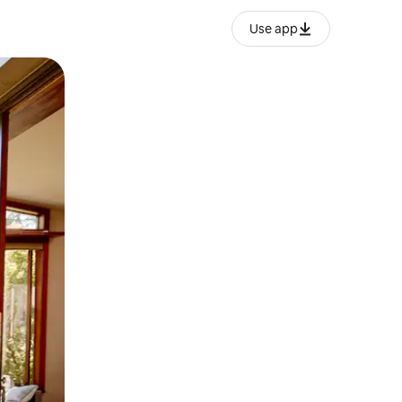
Use app
o o desliza el dedo.