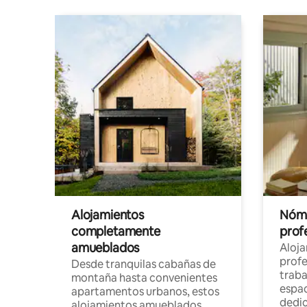
Alojamientos
Nóma
completamente
profe
amueblados
Aloj
profe
Desde tranquilas cabañas de
traba
montaña hasta convenientes
espac
apartamentos urbanos, estos
dedi
alojamientos amueblados