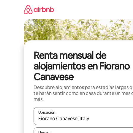
Omite
el
contenido
Renta mensual de
alojamientos en Fiorano
Canavese
Descubre alojamientos para estadías largas 
te harán sentir como en casa durante un mes 
más.
Ubicación
Cuando los resultados estén disponibles, navega co
Llegada