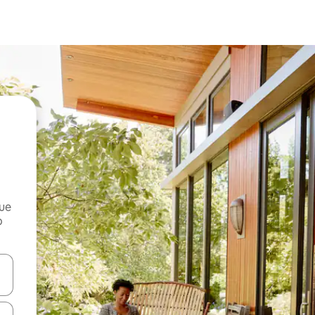
que
o
n las teclas de flecha hacia arriba y hacia abajo o explora con el tact