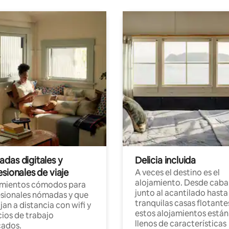
das digitales y
Delicia incluida
sionales de viaje
A veces el destino es el
alojamiento. Desde caba
amientos cómodos para
junto al acantilado hasta
sionales nómadas y que
tranquilas casas flotante
jan a distancia con wifi y
estos alojamientos están
ios de trabajo
llenos de características
cados.