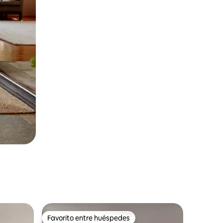
Favorito entre huéspedes
rido
Favorito entre huéspedes