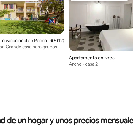
to vacacional en Pecco
Calificación promedio: 5 de 5, 12 reseñas
5 (12)
on Grande casa para grupos
la
4.95 de 5, 125 reseñas
Apartamento en Ivrea
Archè - casa 2
 de un hogar y unos precios mensuale