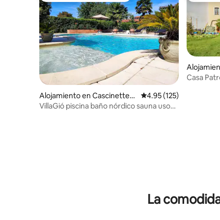
Alojamien
Casa Patr
Valchiusel
Alojamiento en Cascinette
Calificación promedio: 
4.95 (125)
d'Ivrea
VillaGió piscina baño nórdico sauna uso
exclusivo
La comodidad