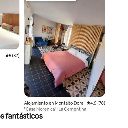
Calificación promedio: 5 de 5, 37 reseñas
5 (37)
Alojamiento en Montalto Dora
Calificación promedio
4.9 (78)
"Casa Morenica": La Cementina
s fantásticos