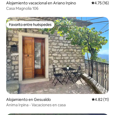
Alojamiento vacacional en Ariano Irpino
Calificación 
4.75 (16)
Casa Magnolia 106
Favorito entre huéspedes
Favorito entre huéspedes
Alojamiento en Gesualdo
Calificación 
4.82 (11)
Anima Irpina - Vacaciones en casa