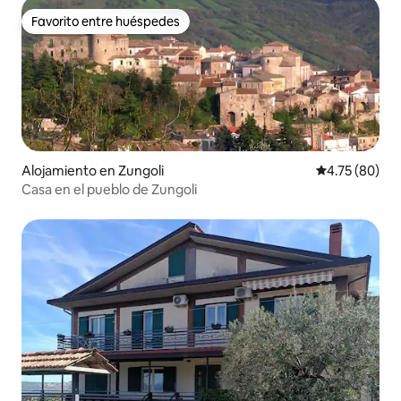
Favorito entre huéspedes
Favorito entre huéspedes
Alojamiento en Zungoli
Calificación 
4.75 (80)
Casa en el pueblo de Zungoli