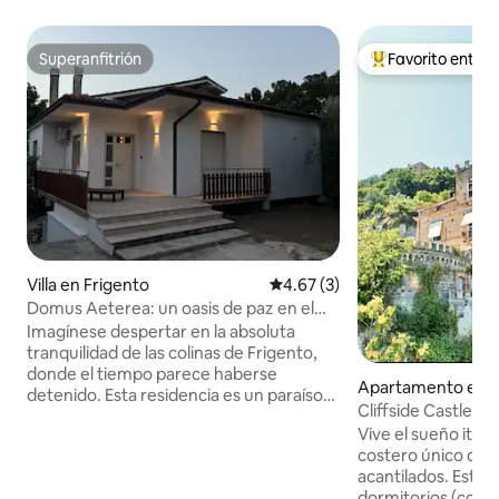
Superanfitrión
Favorito entre
Superanfitrión
Favorito entre hu
Villa en Frigento
Calificación promedio: 4.67 de
4.67 (3)
Domus Aeterea: un oasis de paz en el
corazón de Irpinia
Imagínese despertar en la absoluta
tranquilidad de las colinas de Frigento,
donde el tiempo parece haberse
Apartamento en S
detenido. Esta residencia es un paraíso
Cliffside Castle, vi
de diseño y comodidad, pero la
de Amalfi
Vive el sueño itali
verdadera protagonista es la vista:
costero único del s
desde el balcón privado, la mirada se
acantilados. Este
extiende sobre las colinas de Irpinia y
dormitorios (con 