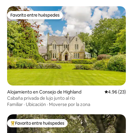
Favorito entre huéspedes
Favorito entre huéspedes
Alojamiento en Consejo de Highland
Calificación p
4.96 (23)
Cabaña privada de lujo junto al río
Familiar
·
Ubicación
·
Moverse por la zona
Favorito entre huéspedes
Favorito entre huéspedes preferido