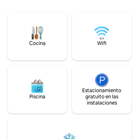
una habitación de invitados adicional con
nuestras dos cáps
un sofá cama extraíble. En este
pastor ofrecen paz
alojamiento se respira tranquilidad:
ubicación idílica c
¡relájate con toda la familia! A solo 15
amaneceres, puesta
minutos de John O'Groats y Dunnet
estrellados.
Beach. También tienes la oportunidad de
presenciar las espectaculares luces del
norte (Aurora) en la ocasión adecuada.
Cocina
Wifi
Estacionamiento
Piscina
gratuito en las
instalaciones