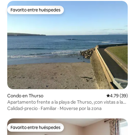
Favorito entre huéspedes
Favorito entre huéspedes
Condo en Thurso
Calificación 
4.79 (39)
Apartamento frente a la playa de Thurso, ¡con vistas a la
bahía!
Calidad-precio
·
Familiar
·
Moverse por la zona
Favorito entre huéspedes
Favorito entre huéspedes