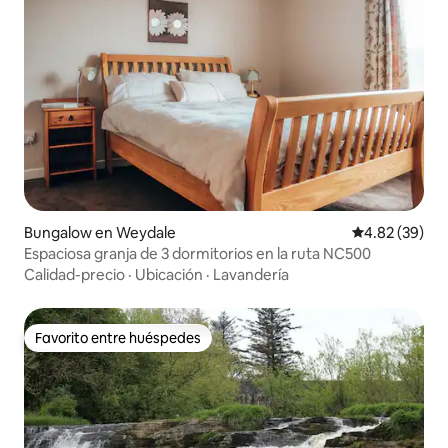
Bungalow en Weydale
Calificación p
4.82 (39)
Espaciosa granja de 3 dormitorios en la ruta NC500
Calidad-precio
·
Ubicación
·
Lavandería
Favorito entre huéspedes
Favorito entre huéspedes