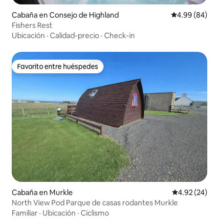
Cabaña en Consejo de Highland
Calificación p
4.99 (84)
Fishers Rest
Ubicación
·
Calidad-precio
·
Check-in
Favorito entre huéspedes
Favorito entre huéspedes
Cabaña en Murkle
Calificación p
4.92 (24)
North View Pod Parque de casas rodantes Murkle
Familiar
·
Ubicación
·
Ciclismo