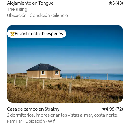
Alojamiento en Tongue
Calificaci
5 (43)
The Rising
Ubicación
·
Condición
·
Silencio
Favorito entre huéspedes
Favorito entre huéspedes preferido
Casa de campo en Strathy
Calificación p
4.99 (72)
2 dormitorios, impresionantes vistas al mar, costa norte.
Familiar
·
Ubicación
·
Wifi