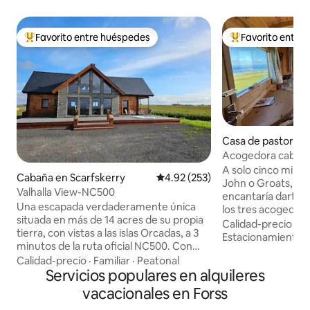
Favorito entre huéspedes
Favorito entre
Favorito entre huéspedes preferido
Favorito entre hu
Casa de pastor en
ds
Acogedora cabaña 
NC500 con vistas 
A solo cinco millas
Cabaña en Scarfskerry
Calificación promedio: 4.92 de 5
4.92 (253)
John o Groats, a Jo
Valhalla View-NC500
encantaría darte l
Una escapada verdaderamente única
los tres acogedor
situada en más de 14 acres de su propia
con cocina en The
Calidad-precio
·
Ub
tierra, con vistas a las islas Orcadas, a 3
mucha información
Estacionamiento
minutos de la ruta oficial NC500. Con
nuestro sitio web.
características como su propia bañera
Calidad-precio
·
Familiar
·
Peatonal
superior de Escoci
de hidromasaje para 6 personas, 2
Servicios populares en alquileres
de las mejores vist
baños, cocina moderna y amplio
los lugareños tiene
vacacionales en Forss
comedor, y 3 dormitorios dobles más
de la popular ruta