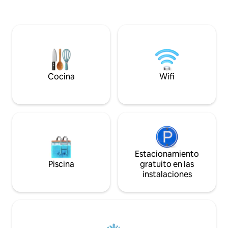
restaurantes, de Grand Lake y de las
cable e internet. 
mejores atracciones de Ohio's Best
admiten mascotas
Hometown. ✔ Teatro privado ✔ Piscina
ni vapear. Este alojamiento se encuentra
climatizada de temporada (01/05 - 01/10)
en un barrio resid
✔ Jacuzzi ✔ 4 dormitorios + sala de
está cerca del cen
juegos tipo loft apta para niños ✔ Los
río Maumee.
perros son bienvenidos Cocina ✔
completa. ✔ Fogata y parrilla ✔ Wi-Fi de
Cocina
Wifi
alta velocidad y Smart TV ✔
Estacionamiento gratuito Reserva ahora
o toca ❤️ para guardar
Estacionamiento
Piscina
gratuito en las
instalaciones