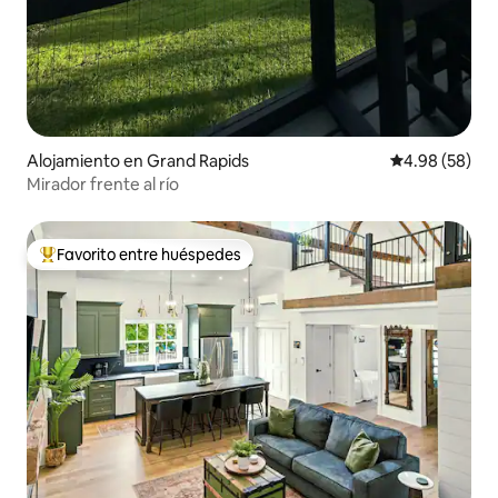
Alojamiento en Grand Rapids
Calificación p
4.98 (58)
Mirador frente al río
Favorito entre huéspedes
Favorito entre huéspedes preferido