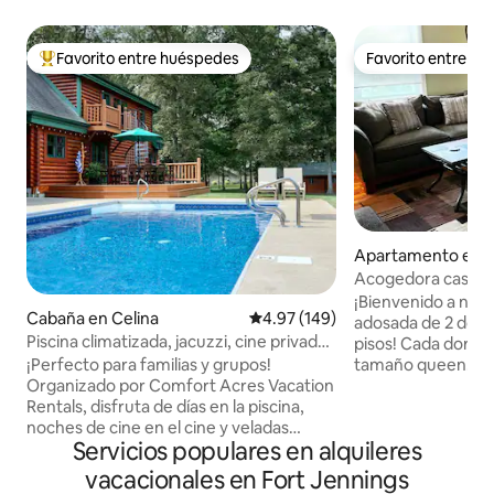
Favorito entre huéspedes
Favorito entre h
Favorito entre huéspedes preferido
Favorito entre h
Apartamento en 
Acogedora casa a
dormitorios y 1,5 
¡Bienvenido a nue
Cabaña en Celina
Calificación promedio: 4.97 de 5
4.97 (149)
adosada de 2 dormi
Piscina climatizada, jacuzzi, cine privado
pisos! Cada dormi
y sendero para bicicletas
¡Perfecto para familias y grupos!
tamaño queen. A
Organizado por Comfort Acres Vacation
en el segundo piso
Rentals, disfruta de días en la piscina,
completo. La sala 
noches de cine en el cine y veladas
cocina, el lavadero
Servicios populares en alquileres
divertidas alrededor de la fogata o en el
encuentran en la 
jacuzzi bajo las estrellas. A pocos
aire acondicionado
vacacionales en Fort Jennings
minutos del centro de la ciudad, de
en ambos dormitor