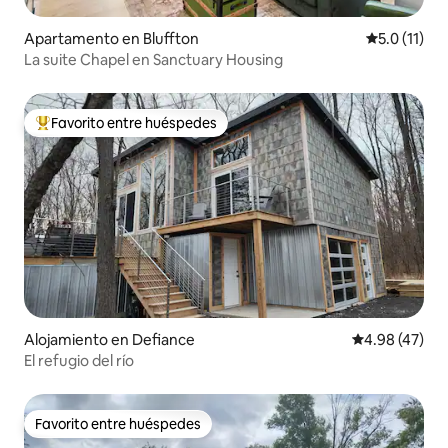
Apartamento en Bluffton
Calificación
5.0 (11)
La suite Chapel en Sanctuary Housing
Favorito entre huéspedes
Favorito entre huéspedes preferido
Alojamiento en Defiance
Calificación 
4.98 (47)
El refugio del río
Favorito entre huéspedes
Favorito entre huéspedes