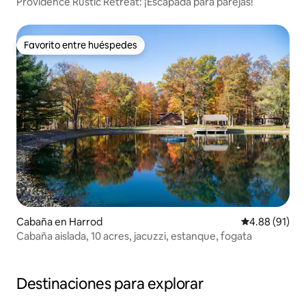
Providence Rustic Retreat: ¡Escapada para parejas!
Favorito entre huéspedes
Favorito entre huéspedes
Cabaña en Harrod
Calificación 
4.88 (91)
Cabaña aislada, 10 acres, jacuzzi, estanque, fogata
Destinaciones para explorar