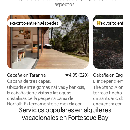
aspectos.
Favorito entre huéspedes
Favorito entre
Favorito entre huéspedes
Favorito entre hu
Cabaña en Taranna
Calificación promedio: 4.95 de 5
4.95 (320)
Cabaña en Eagleh
Cabaña de tres capas.
El independiente
Ubicada entre gomas nativas y banksia,
The Stand Alone es
la cabaña tiene vistas a las aguas
terroso hecho par
cristalinas de la pequeña bahía de
un santuario dond
Norfolk. Externamente se mezcla con su
encuentra con el m
Servicios populares en alquileres
entorno y, internamente, presenta una
para la comunión y
carpintería detallada con roble de
naturaleza. En medi
vacacionales en Fortescue Bay
Tasmania que le da un toque natural.
canto de los pájar
Con una ubicación céntrica dentro de la
hacia los árboles 