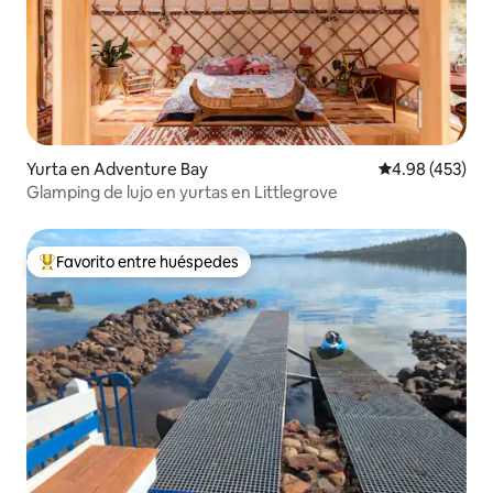
Yurta en Adventure Bay
Calificación pr
4.98 (453)
Glamping de lujo en yurtas en Littlegrove
Favorito entre huéspedes
Favorito entre huéspedes preferido