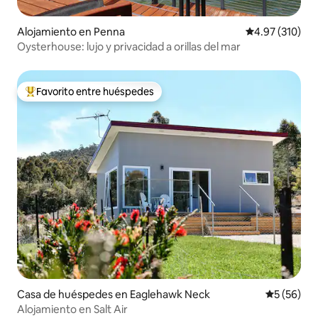
Alojamiento en Penna
Calificación p
4.97 (310)
Oysterhouse: lujo y privacidad a orillas del mar
Favorito entre huéspedes
Favorito entre huéspedes preferido
Casa de huéspedes en Eaglehawk Neck
Calificaci
5 (56)
Alojamiento en Salt Air