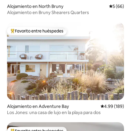
Alojamiento en North Bruny
Calificaci
5 (66)
Alojamiento en Bruny Shearers Quarters
Favorito entre huéspedes
Favorito entre huéspedes preferido
Alojamiento en Adventure Bay
Calificación pr
4.99 (189)
Los Jones: una casa de lujo en la playa para dos