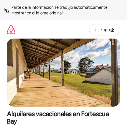
Omite
Parte de la información se tradujo automáticamente. 
el
Mostrar en el idioma original
contenido
Use app
Alquileres vacacionales en Fortescue
Bay