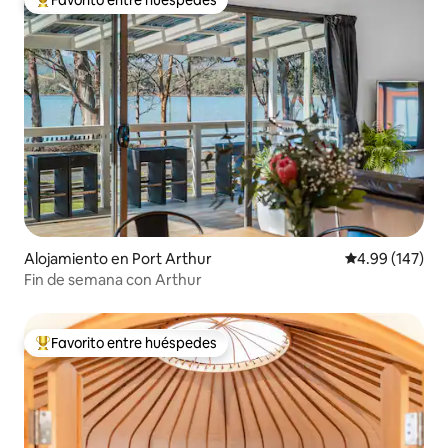
Favorito entre huéspedes
Favorito entre huéspedes preferido
Alojamiento en Port Arthur
Calificación pr
4.99 (147)
Fin de semana con Arthur
Favorito entre huéspedes
Favorito entre huéspedes preferido