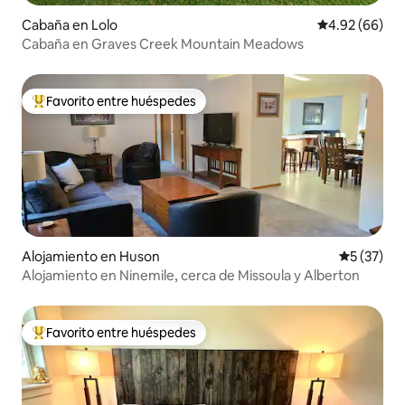
Cabaña en Lolo
Calificación p
4.92 (66)
Cabaña en Graves Creek Mountain Meadows
Favorito entre huéspedes
Favorito entre huéspedes preferido
Alojamiento en Huson
Calificaci
5 (37)
Alojamiento en Ninemile, cerca de Missoula y Alberton
Favorito entre huéspedes
Favorito entre huéspedes preferido