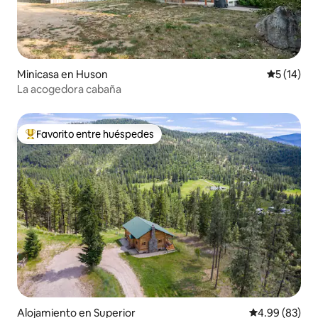
Minicasa en Huson
Calificaci
5 (14)
La acogedora cabaña
Favorito entre huéspedes
Favorito entre huéspedes preferido
Alojamiento en Superior
Calificación p
4.99 (83)