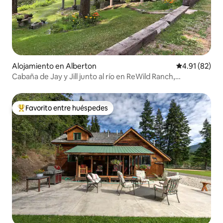
Alojamiento en Alberton
Calificación 
4.91 (82)
Cabaña de Jay y Jill junto al río en ReWild Ranch,
alojamiento en granja
Favorito entre huéspedes
Favorito entre huéspedes preferido