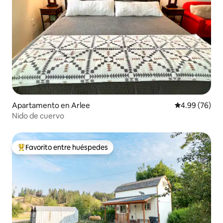
Apartamento en Arlee
Calificación p
4.99 (76)
Nido de cuervo
Favorito entre huéspedes
Favorito entre huéspedes preferido