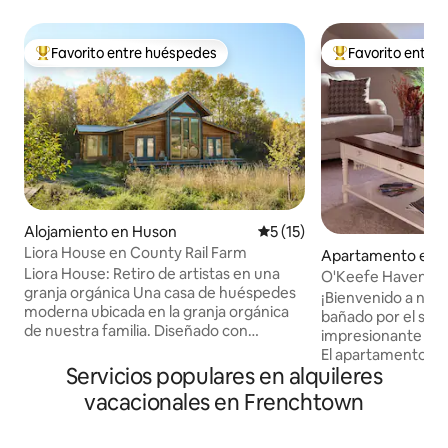
Favorito entre huéspedes
Favorito entre
Favorito entre huéspedes preferido
Favorito entre hu
Alojamiento en Huson
Calificación promedio: 5 de 
5 (15)
Liora House en County Rail Farm
Apartamento en M
Liora House: Retiro de artistas en una
O'Keefe Haven
granja orgánica Una casa de huéspedes
¡Bienvenido a nue
moderna ubicada en la granja orgánica
bañado por el sol 
de nuestra familia. Diseñado con
impresionante nat
intención, este refugio artesanal refleja
El apartamento de 
nuestro amor por la tierra y el trabajo
Servicios populares en alquileres
encuentra encima 
creativo que inspira. Ubicada en 10
automóviles de la 
vacacionales en Frenchtown
acres, la casa tiene vistas a nuestros
los propietarios de
campos de producción donde se
entrada privada. 
cultivan productos de temporada y