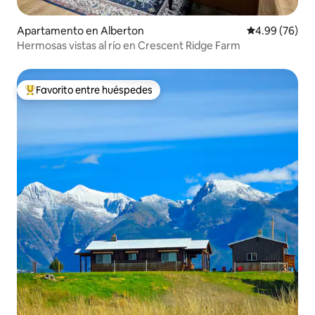
Apartamento en Alberton
Calificación p
4.99 (76)
Hermosas vistas al río en Crescent Ridge Farm
Favorito entre huéspedes
Favorito entre huéspedes preferido