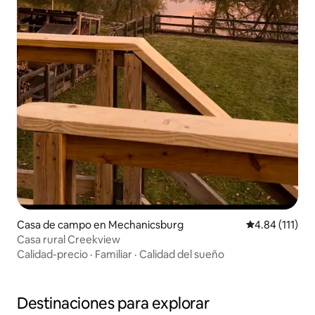
Casa de campo en Mechanicsburg
Calificación p
4.84 (111)
Casa rural Creekview
Calidad-precio
·
Familiar
·
Calidad del sueño
Destinaciones para explorar