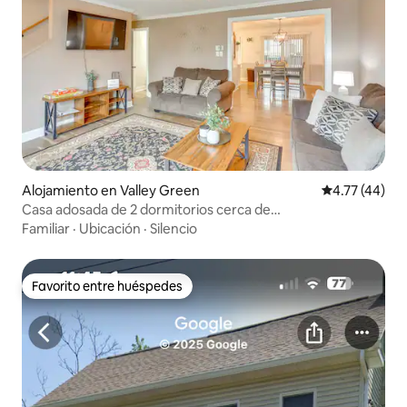
Alojamiento en Valley Green
Calificación 
4.77 (44)
Casa adosada de 2 dormitorios cerca de
Harrisburg/Hershey Prk
Familiar
·
Ubicación
·
Silencio
Favorito entre huéspedes
Favorito entre huéspedes