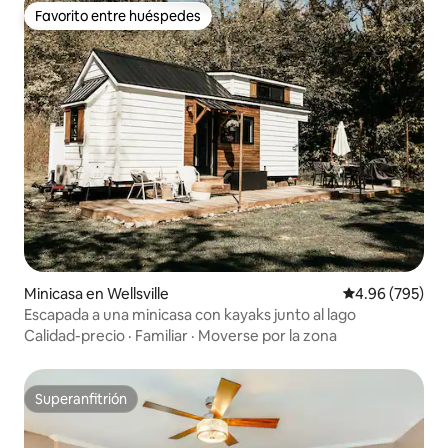
Favorito entre huéspedes
Favorito entre huéspedes
Minicasa en Wellsville
Calificación pr
4.96 (795)
Escapada a una minicasa con kayaks junto al lago
Calidad-precio
·
Familiar
·
Moverse por la zona
Superanfitrión
Superanfitrión