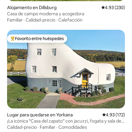
Alojamiento en Dillsburg
Calificación pr
4.93 (230)
Casa de campo moderna y acogedora
Familiar
·
Calidad-precio
·
Calefacción
Favorito entre huéspedes
Favorito entre huéspedes preferido
Lugar para quedarse en Yorkana
Calificación p
4.93 (172)
¡La icónica “Casa del zapato” con jacuzzi, fogata y sala de
juegos!
Calidad-precio
·
Familiar
·
Comodidades