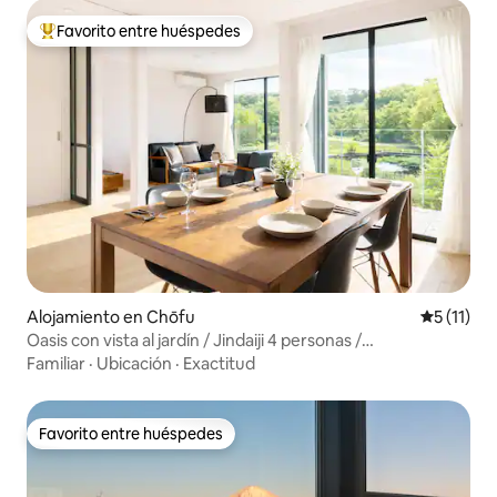
Favorito entre huéspedes
Favorito entre huéspedes preferido
Alojamiento en Chōfu
Calificaci
5 (11)
Oasis con vista al jardín / Jindaiji 4 personas /
2 habitaciones y sala de estar / Estacionamiento gratuito /
Familiar
·
Ubicación
·
Exactitud
Terraza
Favorito entre huéspedes
Favorito entre huéspedes