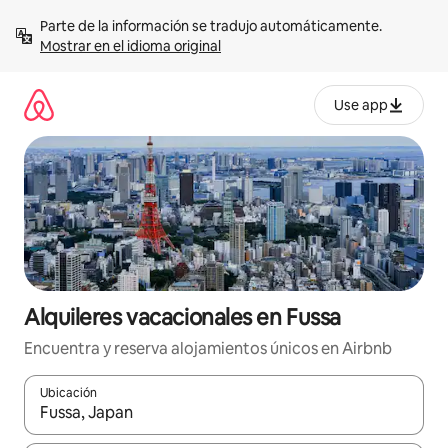
Omite
Parte de la información se tradujo automáticamente. 
el
Mostrar en el idioma original
contenido
Use app
Alquileres vacacionales en Fussa
Encuentra y reserva alojamientos únicos en Airbnb
Ubicación
Cuando los resultados estén disponibles, navega con las teclas d