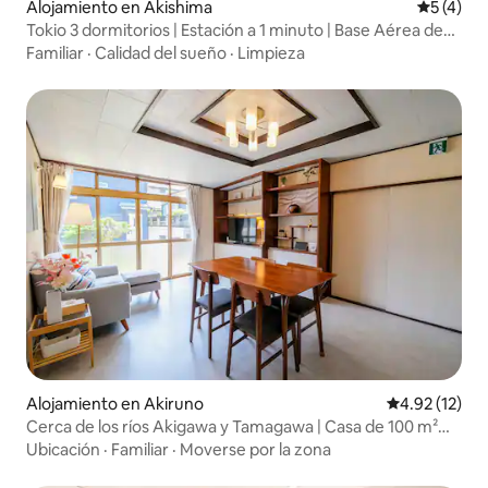
Alojamiento en Akishima
Calificac
5 (4)
Tokio 3 dormitorios | Estación a 1 minuto | Base Aérea de
Yokota a 15 minutos
Familiar
·
Calidad del sueño
·
Limpieza
Alojamiento en Akiruno
Calificación 
4.92 (12)
Cerca de los ríos Akigawa y Tamagawa | Casa de 100 m²
con capacidad para 8 personas | Estacionamiento para 2
Ubicación
·
Familiar
·
Moverse por la zona
autos y se admiten perros