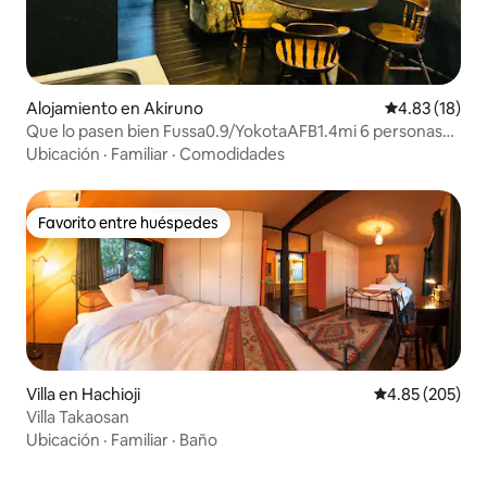
Alojamiento en Akiruno
Calificación 
4.83 (18)
Que lo pasen bien Fussa0.9/YokotaAFB1.4mi 6 personas
~12 mascotas Febrero de 2024
Ubicación
·
Familiar
·
Comodidades
Favorito entre huéspedes
Favorito entre huéspedes
Villa en Hachioji
Calificación pr
4.85 (205)
Villa Takaosan
Ubicación
·
Familiar
·
Baño