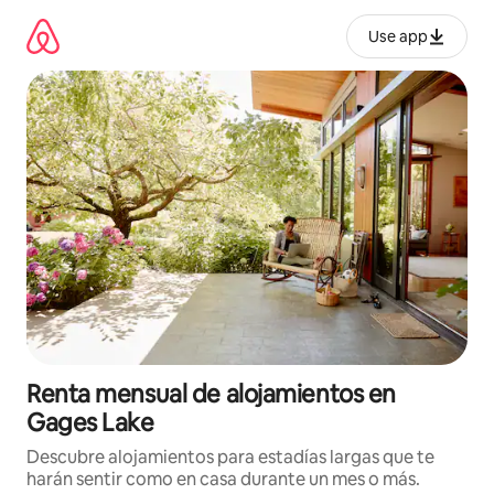
Omite
el
Use app
contenido
Renta mensual de alojamientos en
Gages Lake
Descubre alojamientos para estadías largas que te
harán sentir como en casa durante un mes o más.