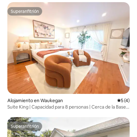
Superanfitrión
Superanfitrión
Alojamiento en Waukegan
Calificac
5 (4)
Suite King | Capacidad para 8 personas | Cerca de la Base
Naval y Six Flags
Superanfitrión
Superanfitrión