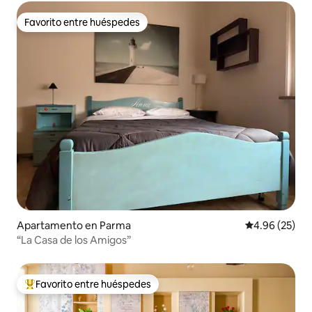
Favorito entre huéspedes
Favorito entre huéspedes
Apartamento en Parma
Calificación p
4.96 (25)
“La Casa de los Amigos”
Favorito entre huéspedes
Favorito entre huéspedes preferido