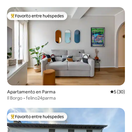
Favorito entre huéspedes
Favorito entre huéspedes preferido
Apartamento en Parma
Calificaci
5 (30)
Il Borgo • felino24parma
Favorito entre huéspedes
Favorito entre huéspedes preferido