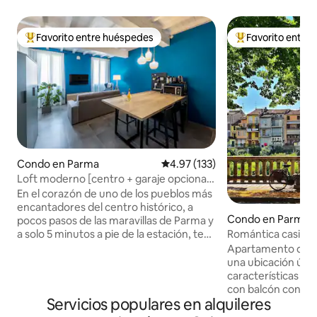
Favorito entre huéspedes
Favorito entre
Favorito entre huéspedes preferido
Favorito entre hu
Condo en Parma
Calificación promedio: 4.97 de 5
4.97 (133)
Loft moderno [centro + garaje opcional]
a 2 minutos de la estación
En el corazón de uno de los pueblos más
encantadores del centro histórico, a
Condo en Parma
pocos pasos de las maravillas de Parma y
Romántica casita e
a solo 5 minutos a pie de la estación, te
Histórico]
da la bienvenida un encantador loft,
Apartamento de d
recientemente renovado con finos
una ubicación únic
acabados y los más altos estándares
características c
energéticos. Ubicado en la 2ª planta (con
con balcón con vist
Servicios populares en alquileres
ascensor) de un elegante edificio de
El apartamento est
época, combina el encanto de la historia
planta sin ascenso