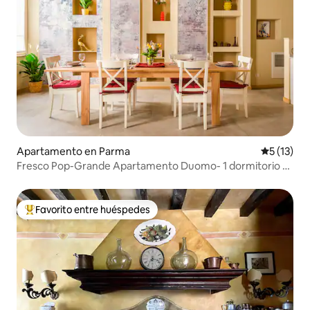
Apartamento en Parma
Calificaci
5 (13)
Fresco Pop-Grande Apartamento Duomo- 1 dormitorio +
2 baños
Favorito entre huéspedes
Favorito entre huéspedes preferido