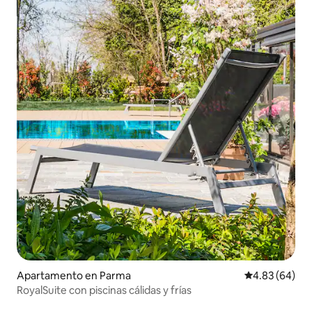
Apartamento en Parma
Calificación p
4.83 (64)
RoyalSuite con piscinas cálidas y frías