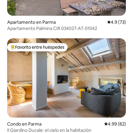
Apartamento en Parma
Calificación
4.9 (73)
Apartamento Palmina CIR 034027-AT-01042
Favorito entre huéspedes
Favorito entre huéspedes preferido
Condo en Parma
Calificación p
4.99 (82)
Il Giardino Ducale: el cielo en la habitación