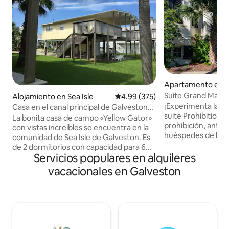
Apartamento en G
Suite Grand Manor
Alojamiento en Sea Isle
Calificación promedio: 4.99 de 5
4.99 (375)
Apartment
¡Experimenta la his
Casa en el canal principal de Galveston
suite Prohibition Quarter
con vistas a la bahía
La bonita casa de campo «Yellow Gator»
prohibición, antig
con vistas increíbles se encuentra en la
huéspedes de habla
comunidad de Sea Isle de Galveston. Es
nivel del jardín de
de 2 dormitorios con capacidad para 6
Manor, construida
Servicios populares en alquileres
personas (con sofá cama tamaño
verdadera mansión 
queen). La casa con muelle para barcos y
vacacionales en Galveston
Servicios de lujo mezclados con la gracia
ducha exterior fría/caliente está a solo
victoriana Situado en el distrito histórico
100 metros de la bahía oeste de
de East End de Galveston 
Galveston, a la que se accede fácilmente
una estructura ar
por el canal. A 1000 metros a pie/en
de la isla Villa en el nivel del jardín con 1
coche de la playa (aparcamiento
dormitorio tamaño
disponible). La pesca es fantástica en