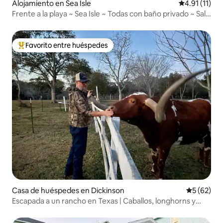
Alojamiento en Sea Isle
Calificación 
4.91 (11)
Frente a la playa ~ Sea Isle ~ Todas con baño privado ~ Sala
de juegos
Favorito entre huéspedes
Favorito entre huéspedes preferido
Casa de huéspedes en Dickinson
Calificaci
5 (62)
Escapada a un rancho en Texas | Caballos, longhorns y
tranquilidad