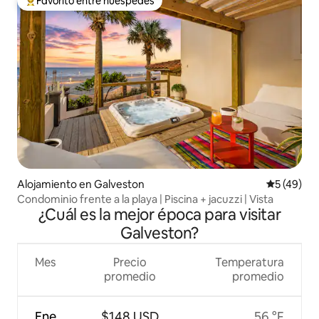
Favorito entre huéspedes
Favorito entre huéspedes preferido
Alojamiento en Galveston
Calificaci
5 (49)
Condominio frente a la playa | Piscina + jacuzzi | Vista
¿Cuál es la mejor época para visitar
Galveston?
Mes
Precio
Temperatura
promedio
promedio
Ene
$148 USD
56 °F