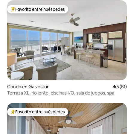
Favorito entre huéspedes
Favorito entre huéspedes preferido
Condo en Galveston
Calificaci
5 (51)
Terraza XL, río lento, piscinas I/O, sala de juegos, spa
Favorito entre huéspedes
Favorito entre huéspedes preferido