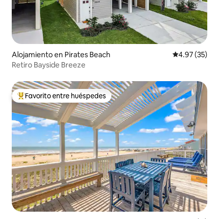
Alojamiento en Pirates Beach
Calificación 
4.97 (35)
Retiro Bayside Breeze
Favorito entre huéspedes
Favorito entre huéspedes preferido