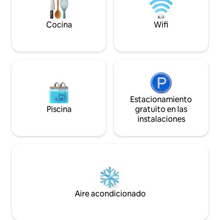
baño, sala de estar, never
esta zona, incluso desde el muelle. A 25
microondas,bar y t
minutos en coche de la ciudad de
de65pulgadas. A 3,5 kilómetros del
Galveston. El barrio cuenta con un
Cocina
Wifi
crucero
puerto deportivo de servicio completo,
restaurante y bar.
Estacionamiento
Piscina
gratuito en las
instalaciones
Aire acondicionado