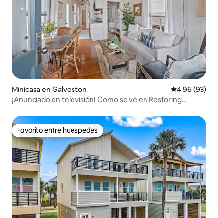
Minicasa en Galveston
Calificación p
4.96 (93)
¡Anunciado en televisión! Como se ve en Restoring
Galveston
Favorito entre huéspedes
Favorito entre huéspedes