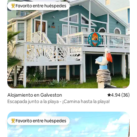
Favorito entre huéspedes
Favorito entre huéspedes preferido
Alojamiento en Galveston
Calificación p
4.94 (36)
Escapada junto a la playa - ¡Camina hasta la playa!
Favorito entre huéspedes
Favorito entre huéspedes preferido