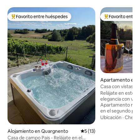
Favorito entre huéspedes
Favorito entre
Favorito entre huéspedes preferido
Favorito entre hu
Apartamento en Va
omeo
Casa con vistas pa
acondicionado, M
Relájate en este oa
elegancia con vista
Apartamento rec
en el segundo piso
desde el comienzo
Ubicación
·
Check
km de Alessandria,
pocos kilómetros
Alojamiento en Quargnento
Calificación promedio: 5 de 
5 (13)
de Monferrato. A
Casa de campo Pais - Relájate en el