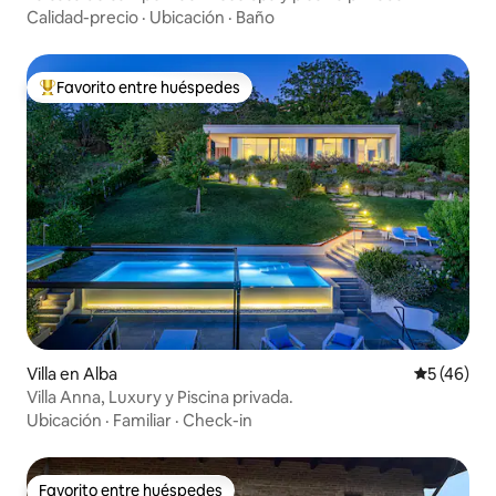
Calidad-precio
·
Ubicación
·
Baño
Favorito entre huéspedes
Favorito entre huéspedes preferido
Villa en Alba
Calificaci
5 (46)
Villa Anna, Luxury y Piscina privada.
Ubicación
·
Familiar
·
Check-in
Favorito entre huéspedes