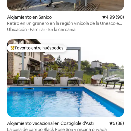
Alojamiento en Sanico
Calificación p
4.99 (90)
Retiro en un granero en la región vinícola de la Unesco en
Italia
Ubicación
·
Familiar
·
En la cercanía
Favorito entre huéspedes
Favorito entre huéspedes preferido
Alojamiento vacacional en Costigliole d'Asti
Calificaci
5 (38)
La casa de campo Black Rose Spa y piscina privada