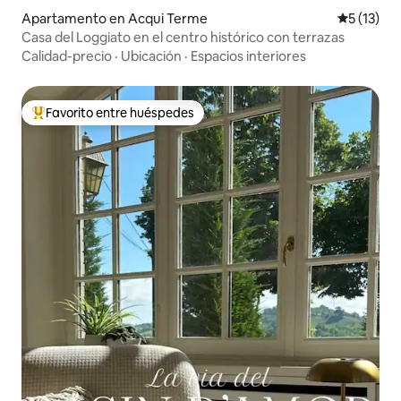
Apartamento en Acqui Terme
Calificaci
5 (13)
Casa del Loggiato en el centro histórico con terrazas
Calidad-precio
·
Ubicación
·
Espacios interiores
Favorito entre huéspedes
Favorito entre huéspedes preferido