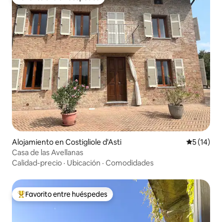
Favorito entre huéspedes
Alojamiento en Costigliole d'Asti
Calificaci
5 (14)
Casa de las Avellanas
Calidad-precio
·
Ubicación
·
Comodidades
Favorito entre huéspedes
Favorito entre huéspedes preferido