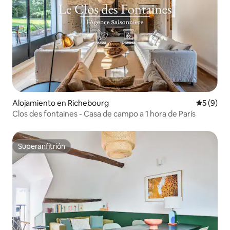
Alojamiento en Richebourg
Calificac
5 (9)
Clos des fontaines - Casa de campo a 1 hora de París
Superanfitrión
Superanfitrión