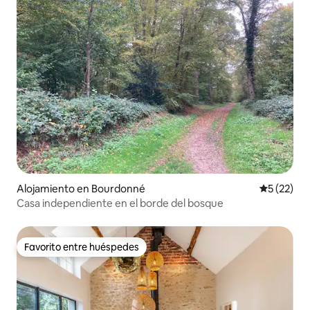
Alojamiento en Bourdonné
Calificaci
5 (22)
Casa independiente en el borde del bosque
Favorito entre huéspedes
Favorito entre huéspedes