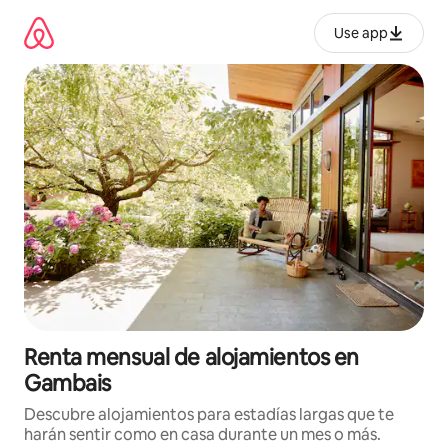
Omite
el
Use app
contenido
Renta mensual de alojamientos en
Gambais
Descubre alojamientos para estadías largas que te
harán sentir como en casa durante un mes o más.