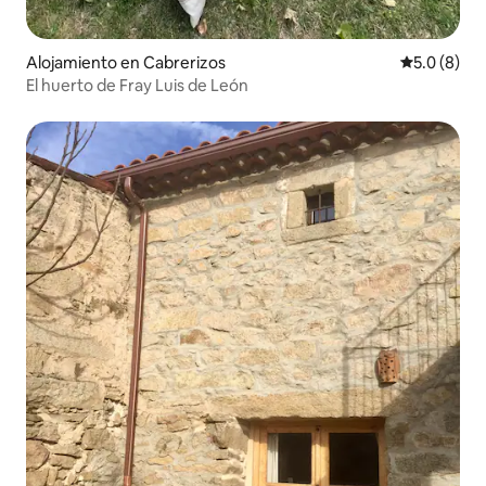
Alojamiento en Cabrerizos
Calificació
5.0 (8)
El huerto de Fray Luis de León