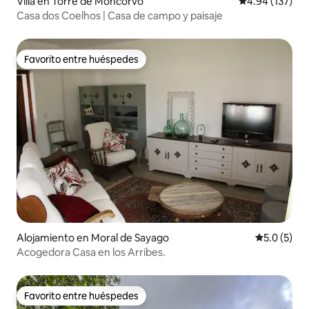
Villa en Torre de Moncorvo
Calificación p
4.94 (137)
Casa dos Coelhos | Casa de campo y paisaje
Favorito entre huéspedes
Favorito entre huéspedes
Alojamiento en Moral de Sayago
Calificació
5.0 (5)
Acogedora Casa en los Arribes.
Favorito entre huéspedes
Favorito entre huéspedes