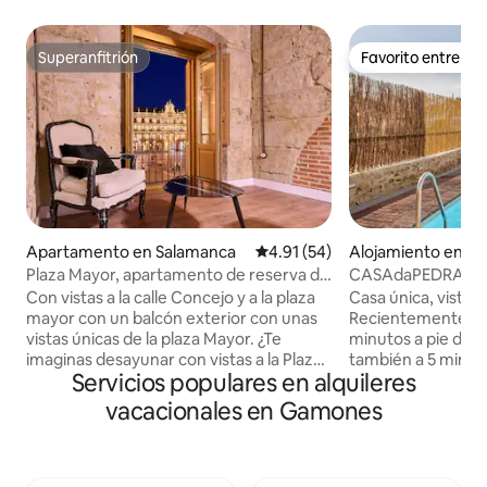
Superanfitrión
Favorito entre h
Superanfitrión
Favorito entre h
Apartamento en Salamanca
Calificación promedio: 4.91 de 
4.91 (54)
Alojamiento en B
Plaza Mayor, apartamento de reserva de
CASAdaPEDRA Pisci
cinco estrellas
centro de Bragan
Con vistas a la calle Concejo y a la plaza
Casa única, vistas 
mayor con un balcón exterior con unas
Recientemente Ov
vistas únicas de la plaza Mayor. ¿Te
minutos a pie del 
imaginas desayunar con vistas a la Plaza
también a 5 minutos
Servicios populares en alquileres
Mayor de Salamanca? Con balcón a la
Bragança (centro h
plaza mayor de Salamanca. Con aire
tiene varios patio
vacacionales en Gamones
acondicionado en todas las habitaciones
barbacoa , la piscin
( tipo Split). Espacio DORMITORIO 1
libre o tomar el so
Dispone de una cama individual, de 150
iluminadoras. EL 
cm x 190 cm con ropa de cama de
QUE TIENE LA TR