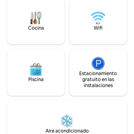
calidad y armario ropero amplio de
ZONA RURAL, PER
diseño, con plaza para 2 personas.
DE LA CIUDAD DE
Diseño único y con mucha personalidad,
piscina climatizad
dormitorio con vistas interiores.
noviembre y desde
Dormitorio amplio y con mucha luz. Con
Cocina
Wifi
aire acondicionado. DORMITORIO 2
Dispone de una cama individuales, de 135
cm x 190 cm con ropa de cama de
calidad y armario ropero amplio de
diseño, con plaza para 2 personas.
Diseño único y con mucha personalidad,
dormitorio con vistas interior.
Disponibilidad de Cuna. Dispone de aire
Estacionamiento
acondicionado. El dormitorio 2 dispone
Piscina
gratuito en las
de una baño en suite totalmente
instalaciones
equipado con plato de ducha y lavabo.
SALÓN-COCINA El salón amplio y con
gran luz natural tiene acceso a la terraza
y vistas a la Plaza de Salamanca y a uno
de los lugares mas especiales de
Salamanca sus balcones. Cuenta con
Smart TV de 40 pulgadas y un sofá tipo
ches Long de diseño con plaza para 2
Aire acondicionado