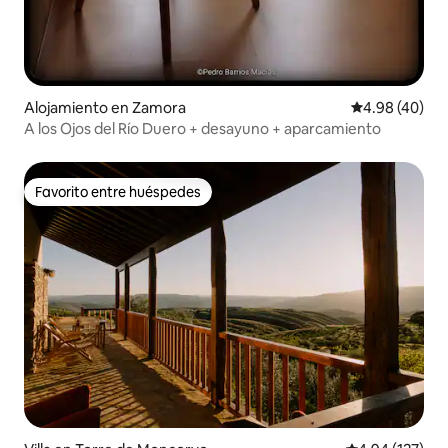
Alojamiento en Zamora
Calificación p
4.98 (40)
A los Ojos del Río Duero + desayuno + aparcamiento
Favorito entre huéspedes
Favorito entre huéspedes