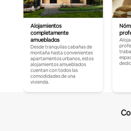
Alojamientos
Nóma
completamente
profe
amueblados
Aloj
profe
Desde tranquilas cabañas de
traba
montaña hasta convenientes
espac
apartamentos urbanos, estos
dedi
alojamientos amueblados
cuentan con todos las
comodidades de una
vivienda.
Co