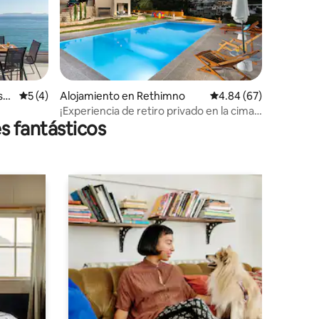
so
Calificación promedio: 5 de 5, 4 reseñas
5 (4)
Alojamiento en Rethimno
Calificación promedio:
4.84 (67)
¡Experiencia de retiro privado en la cima
s fantásticos
de una colina cretense!