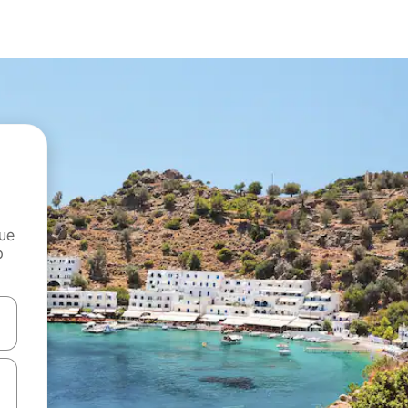
que
o
n las teclas de flecha hacia arriba y hacia abajo o explora con el tact