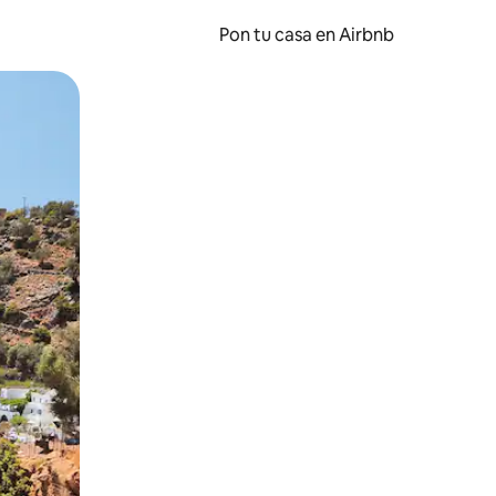
Pon tu casa en Airbnb
o o desliza el dedo.