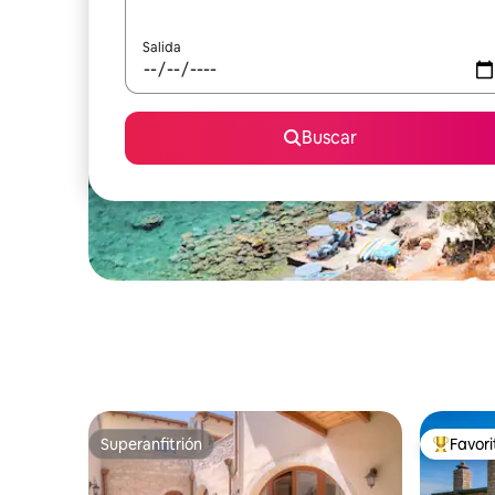
Salida
Buscar
Superanfitrión
Favor
Superanfitrión
Favorito