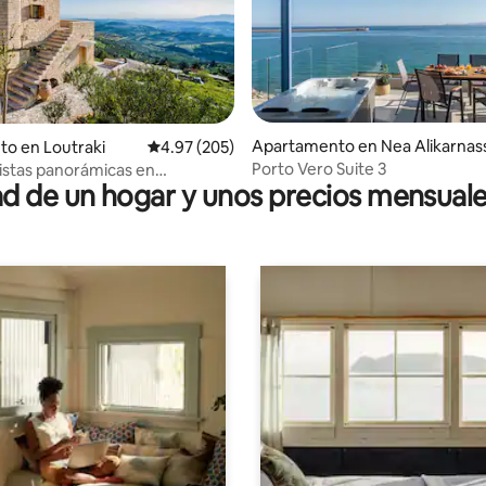
 4.96 de 5, 26 reseñas
Apartamento en Nea Alikarnas
to en Loutraki
Calificación promedio: 4.97 de 5, 205 reseñas
4.97 (205)
s
Porto Vero Suite 3
 vistas panorámicas en
 de un hogar y unos precios mensuale
ves