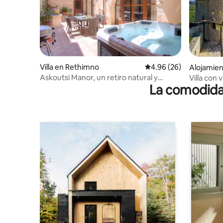
Villa en Rethimno
Calificación promedio:
4.96 (26)
Alojamien
Askoutsi Manor, un retiro natural y
Villa con
La comodidad
tranquilo
OliveGro