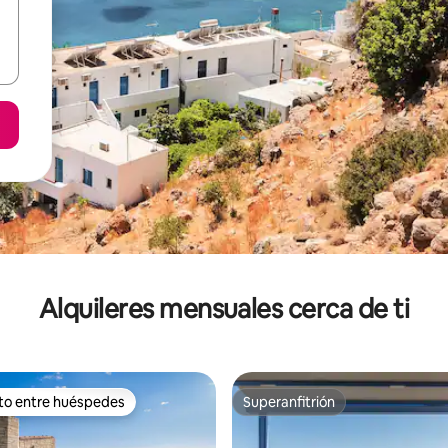
Alquileres mensuales cerca de ti
ito entre huéspedes
Superanfitrión
 entre huéspedes preferido
Superanfitrión