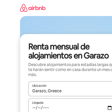
Omite
el
contenido
Renta mensual de
alojamientos en Garazo
Descubre alojamientos para estadías largas 
te harán sentir como en casa durante un mes 
más.
Ubicación
Cuando los resultados estén disponibles, navega co
Llegada