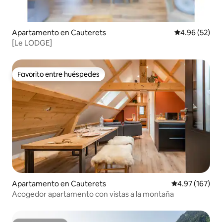
Apartamento en Cauterets
Calificación p
4.96 (52)
[Le LODGE]
Favorito entre huéspedes
Favorito entre huéspedes
Apartamento en Cauterets
Calificación p
4.97 (167)
Acogedor apartamento con vistas a la montaña