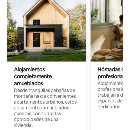
Alojamientos
Nómadas digit
completamente
profesionales 
amueblados
Alojamientos 
profesionales 
Desde tranquilas cabañas de
trabajan a dist
montaña hasta convenientes
espacios de tr
apartamentos urbanos, estos
dedicados.
alojamientos amueblados
cuentan con todos las
comodidades de una
vivienda.