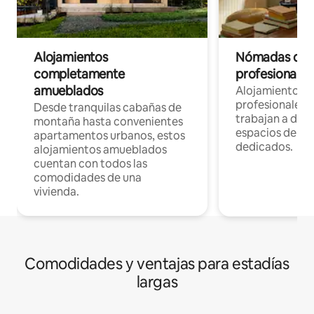
Alojamientos
Nómadas digit
completamente
profesionales 
amueblados
Alojamientos 
profesionales 
Desde tranquilas cabañas de
trabajan a dist
montaña hasta convenientes
espacios de tr
apartamentos urbanos, estos
dedicados.
alojamientos amueblados
cuentan con todos las
comodidades de una
vivienda.
Comodidades y ventajas para estadías
largas