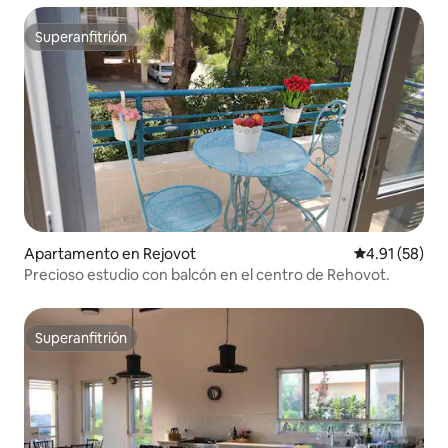
Superanfitrión
Superanfitrión
Apartamento en Rejovot
Calificación 
4.91 (58)
Precioso estudio con balcón en el centro de Rehovot.
Superanfitrión
Superanfitrión