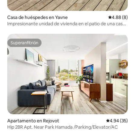
Casa de huéspedes en Yavne
Calificación 
4.88 (8)
Impresionante unidad de vivienda en el patio de una casa
privada (hay un refugio)
Superanfitrión
Superanfitrión
Apartamento en Rejovot
Calificación p
4.94 (35)
Hip 2BR Apt. Near Park Hamada /Parking/Elevator/AC